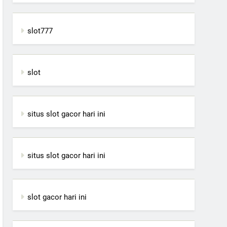
slot777
slot
situs slot gacor hari ini
situs slot gacor hari ini
slot gacor hari ini