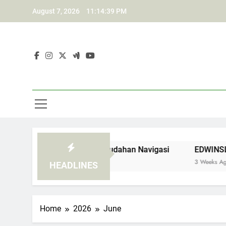
Skip
August 7, 2026
11:14:40 PM
to
content
VPA
Tampil Ga
engutamakan Kemudahan Navigasi
EDWINSLOT dan Pent
3 Weeks Ago
HEADLINES
Home
2026
June