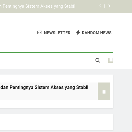
Pentingnya Sistem Akses yang Stabil
Pentingnya Sistem Akses yang Stabil
ital yang Ringan dan Ramah Pengguna
NEWSLETTER
RANDOM NEWS
g Mengutamakan Kemudahan Navigasi
in Menarik Yang Cocok Untuk Setiap Suasana.
Pentingnya Sistem Akses yang Stabil
Pentingnya Sistem Akses yang Stabil
ital yang Ringan dan Ramah Pengguna
nya Sistem Akses yang Stabil
KAYA787 dengan Desain 
3 Weeks Ago