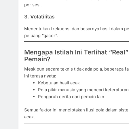
per sesi.
3. Volatilitas
Menentukan frekuensi dan besarnya hasil dalam p
peluang “gacor”.
Mengapa Istilah Ini Terlihat “Real
Pemain?
Meskipun secara teknis tidak ada pola, beberapa fa
ini terasa nyata:
Kebetulan hasil acak
Pola pikir manusia yang mencari keteraturan
Pengaruh cerita dari pemain lain
Semua faktor ini menciptakan ilusi pola dalam sis
acak.