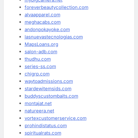
foreverbeautycollection.com
alvaapparel.com
meghacabs.com
andonpokayoke.com
lasnuevastecnologias.com
MapsLoans.org
salon-adb.com
thudhu.com
series-ss.com
chigrp.com
waytoadmissions.com
stardewitemsids.com
buddyscustombaits.com
montajat.net
natureera.net
vortexcustomerservice.com
prohindistatus.com
spiritualrats.com