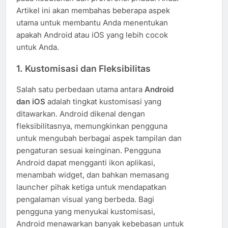
Artikel ini akan membahas beberapa aspek
utama untuk membantu Anda menentukan
apakah Android atau iOS yang lebih cocok
untuk Anda.
1.
Kustomisasi dan Fleksibilitas
Salah satu perbedaan utama antara
Android
dan iOS
adalah tingkat kustomisasi yang
ditawarkan. Android dikenal dengan
fleksibilitasnya, memungkinkan pengguna
untuk mengubah berbagai aspek tampilan dan
pengaturan sesuai keinginan. Pengguna
Android dapat mengganti ikon aplikasi,
menambah widget, dan bahkan memasang
launcher pihak ketiga untuk mendapatkan
pengalaman visual yang berbeda. Bagi
pengguna yang menyukai kustomisasi,
Android menawarkan banyak kebebasan untuk