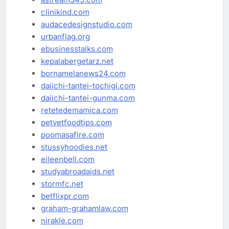
clinikind.com
audacedesignstudio.com
urbanflag.org
ebusinesstalks.com
kepalabergetarz.net
bornamelanews24.com
daiichi-tantei-tochigi.com
daiichi-tantei-gunma.com
retetedemamica.com
petvetfoodtips.com
poomasafire.com
stussyhoodies.net
eileenbell.com
studyabroadaids.net
stormfc.net
betflixpr.com
graham-grahamlaw.com
nirakle.com