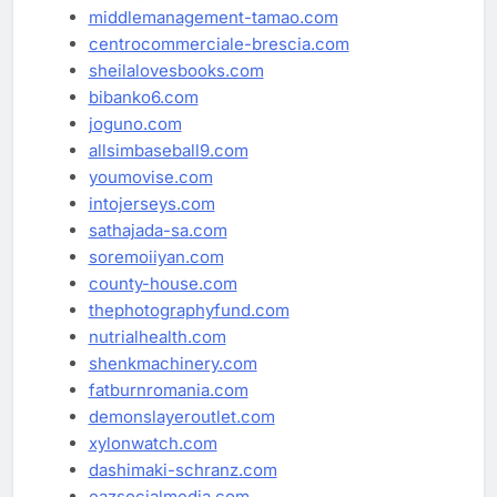
middlemanagement-tamao.com
centrocommerciale-brescia.com
sheilalovesbooks.com
bibanko6.com
joguno.com
allsimbaseball9.com
youmovise.com
intojerseys.com
sathajada-sa.com
soremoiiyan.com
county-house.com
thephotographyfund.com
nutrialhealth.com
shenkmachinery.com
fatburnromania.com
demonslayeroutlet.com
xylonwatch.com
dashimaki-schranz.com
eazsocialmedia.com