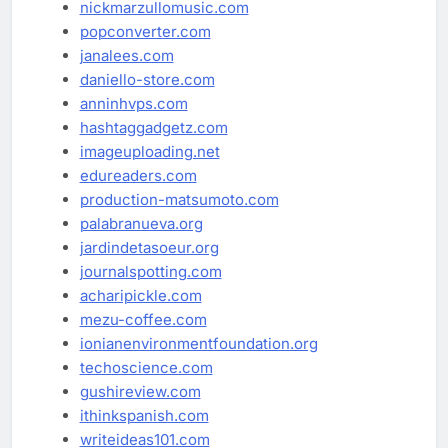
nickmarzullomusic.com
popconverter.com
janalees.com
daniello-store.com
anninhvps.com
hashtaggadgetz.com
imageuploading.net
edureaders.com
production-matsumoto.com
palabranueva.org
jardindetasoeur.org
journalspotting.com
acharipickle.com
mezu-coffee.com
ionianenvironmentfoundation.org
techoscience.com
gushireview.com
ithinkspanish.com
writeideas101.com