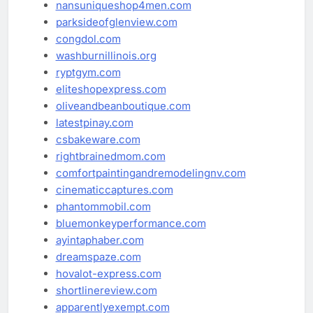
nansuniqueshop4men.com
parksideofglenview.com
congdol.com
washburnillinois.org
ryptgym.com
eliteshopexpress.com
oliveandbeanboutique.com
latestpinay.com
csbakeware.com
rightbrainedmom.com
comfortpaintingandremodelingnv.com
cinematiccaptures.com
phantommobil.com
bluemonkeyperformance.com
ayintaphaber.com
dreamspaze.com
hovalot-express.com
shortlinereview.com
apparentlyexempt.com