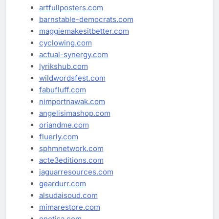
artfullposters.com
barnstable-democrats.com
maggiemakesitbetter.com
cyclowing.com
actual-synergy.com
lyrikshub.com
wildwordsfest.com
fabufluff.com
nimportnawak.com
angelisimashop.com
oriandme.com
fluerly.com
sphmnetwork.com
acte3editions.com
jaguarresources.com
geardurr.com
alsudaisoud.com
mimarestore.com
onetisa.com