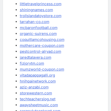
littletravelprincess.com
shiningnames.com
trollslandatoystore.com
tarrahan-co.com
mcbaronfootball.com
organic-suirens.com
coquitlamcohousing.com
mothercare-coupon.com
pestcontrol-alryad.com
jaredtalavera.com
fizjorytm.com
mumzworld-coupon.com
vitadapappagalli.org
hnihpainetwork.com
aziz-anzabi.com
storewestern.com
techteacherslog.net
awaysheetmusic.com
sergeylutsenkoart.com