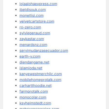
lojaalohaexpress.com
ibeldisouk.com
monellisi.com
velvetcartstore.com
ro-zero.com
sylvieperaud.com
zaykastar.com
menardsnz.com
servimudanzasecuador.com
earth-v.com
diendangame.net
islamioda.net
kanyewestmerchllc.com
mobilehomeprotalk.com
carhartthoodie.net
farmprotalk.com
monocolar.com
ksvhelmstedt.com
maboxensorcelee.com