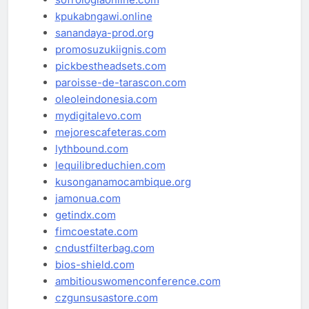
kpukabngawi.online
sanandaya-prod.org
promosuzukiignis.com
pickbestheadsets.com
paroisse-de-tarascon.com
oleoleindonesia.com
mydigitalevo.com
mejorescafeteras.com
lythbound.com
lequilibreduchien.com
kusonganamocambique.org
jamonua.com
getindx.com
fimcoestate.com
cndustfilterbag.com
bios-shield.com
ambitiouswomenconference.com
czgunsusastore.com