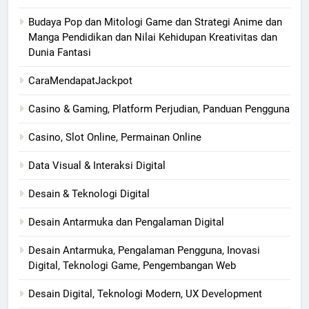
Budaya Pop dan Mitologi Game dan Strategi Anime dan
Manga Pendidikan dan Nilai Kehidupan Kreativitas dan
Dunia Fantasi
CaraMendapatJackpot
Casino & Gaming, Platform Perjudian, Panduan Pengguna
Casino, Slot Online, Permainan Online
Data Visual & Interaksi Digital
Desain & Teknologi Digital
Desain Antarmuka dan Pengalaman Digital
Desain Antarmuka, Pengalaman Pengguna, Inovasi
Digital, Teknologi Game, Pengembangan Web
Desain Digital, Teknologi Modern, UX Development