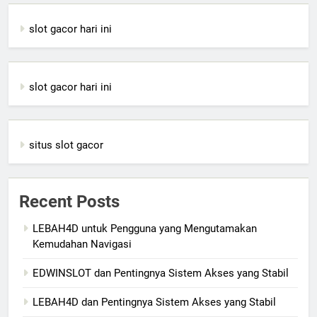
slot gacor hari ini
slot gacor hari ini
situs slot gacor
Recent Posts
LEBAH4D untuk Pengguna yang Mengutamakan
Kemudahan Navigasi
EDWINSLOT dan Pentingnya Sistem Akses yang Stabil
LEBAH4D dan Pentingnya Sistem Akses yang Stabil