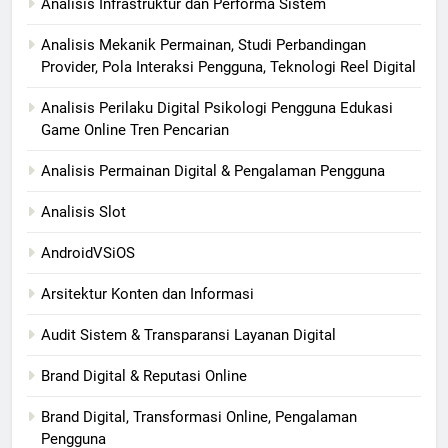
Analisis Infrastruktur dan Performa Sistem
Analisis Mekanik Permainan, Studi Perbandingan
Provider, Pola Interaksi Pengguna, Teknologi Reel Digital
Analisis Perilaku Digital Psikologi Pengguna Edukasi
Game Online Tren Pencarian
Analisis Permainan Digital & Pengalaman Pengguna
Analisis Slot
AndroidVSiOS
Arsitektur Konten dan Informasi
Audit Sistem & Transparansi Layanan Digital
Brand Digital & Reputasi Online
Brand Digital, Transformasi Online, Pengalaman
Pengguna