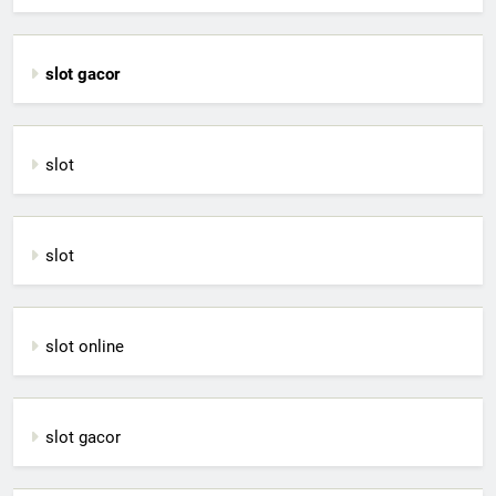
slot gacor
slot
slot
slot online
slot gacor