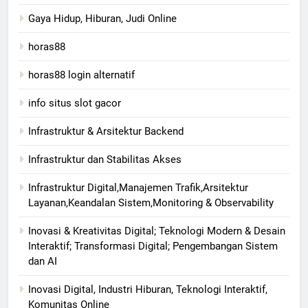
Gaya Hidup, Hiburan, Judi Online
horas88
horas88 login alternatif
info situs slot gacor
Infrastruktur & Arsitektur Backend
Infrastruktur dan Stabilitas Akses
Infrastruktur Digital,Manajemen Trafik,Arsitektur
Layanan,Keandalan Sistem,Monitoring & Observability
Inovasi & Kreativitas Digital; Teknologi Modern & Desain
Interaktif; Transformasi Digital; Pengembangan Sistem
dan AI
Inovasi Digital, Industri Hiburan, Teknologi Interaktif,
Komunitas Online