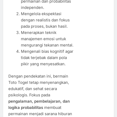
permainan dan probabilitas
independen.
Mengelola ekspektasi
dengan realistis dan fokus
pada proses, bukan hasil.
Menerapkan teknik
manajemen emosi untuk
mengurangi tekanan mental.
Mengenali bias kognitif agar
tidak terjebak dalam pola
pikir yang menyesatkan.
Dengan pendekatan ini, bermain
Toto Togel tetap menyenangkan,
edukatif, dan sehat secara
psikologis. Fokus pada
pengalaman, pembelajaran, dan
logika probabilitas
membuat
permainan menjadi sarana hiburan