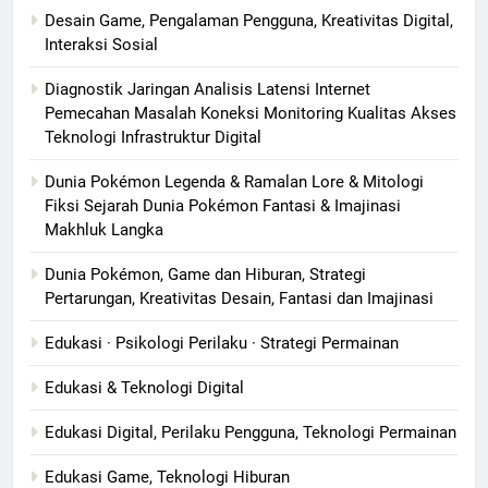
Desain Game, Pengalaman Pengguna, Kreativitas Digital,
Interaksi Sosial
Diagnostik Jaringan Analisis Latensi Internet
Pemecahan Masalah Koneksi Monitoring Kualitas Akses
Teknologi Infrastruktur Digital
Dunia Pokémon Legenda & Ramalan Lore & Mitologi
Fiksi Sejarah Dunia Pokémon Fantasi & Imajinasi
Makhluk Langka
Dunia Pokémon, Game dan Hiburan, Strategi
Pertarungan, Kreativitas Desain, Fantasi dan Imajinasi
Edukasi · Psikologi Perilaku · Strategi Permainan
Edukasi & Teknologi Digital
Edukasi Digital, Perilaku Pengguna, Teknologi Permainan
Edukasi Game, Teknologi Hiburan