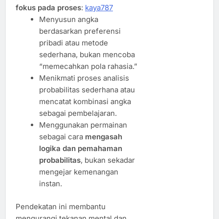
fokus pada proses
:
kaya787
Menyusun angka
berdasarkan preferensi
pribadi atau metode
sederhana, bukan mencoba
“memecahkan pola rahasia.”
Menikmati proses analisis
probabilitas sederhana atau
mencatat kombinasi angka
sebagai pembelajaran.
Menggunakan permainan
sebagai cara
mengasah
logika dan pemahaman
probabilitas
, bukan sekadar
mengejar kemenangan
instan.
Pendekatan ini membantu
mengurangi tekanan mental dan