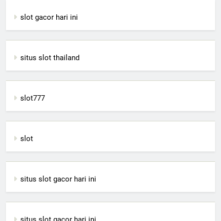
slot gacor hari ini
situs slot thailand
slot777
slot
situs slot gacor hari ini
situs slot gacor hari ini