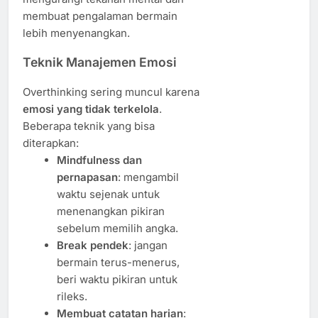
membuat pengalaman bermain
lebih menyenangkan.
Teknik Manajemen Emosi
Overthinking sering muncul karena
emosi yang tidak terkelola
.
Beberapa teknik yang bisa
diterapkan:
Mindfulness dan
pernapasan
: mengambil
waktu sejenak untuk
menenangkan pikiran
sebelum memilih angka.
Break pendek
: jangan
bermain terus-menerus,
beri waktu pikiran untuk
rileks.
Membuat catatan harian
: