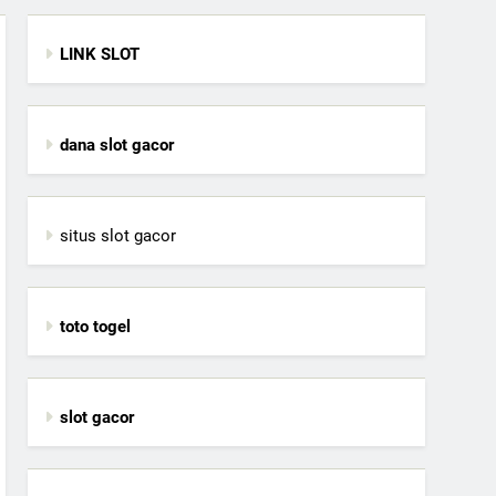
LINK SLOT
dana slot gacor
situs slot gacor
toto togel
slot gacor