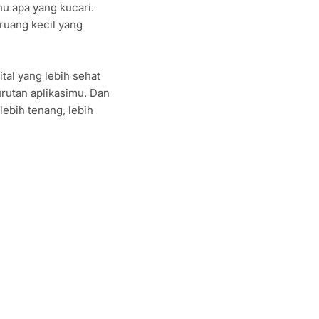
hu apa yang kucari.
 ruang kecil yang
tal yang lebih sehat
urutan aplikasimu. Dan
lebih tenang, lebih