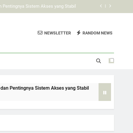
Pentingnya Sistem Akses yang Stabil
Pentingnya Sistem Akses yang Stabil
ital yang Ringan dan Ramah Pengguna
NEWSLETTER
RANDOM NEWS
g Mengutamakan Kemudahan Navigasi
in Menarik Yang Cocok Untuk Setiap Suasana.
Pentingnya Sistem Akses yang Stabil
Pentingnya Sistem Akses yang Stabil
ital yang Ringan dan Ramah Pengguna
nya Sistem Akses yang Stabil
KAYA787 dengan Desain 
3 Weeks Ago