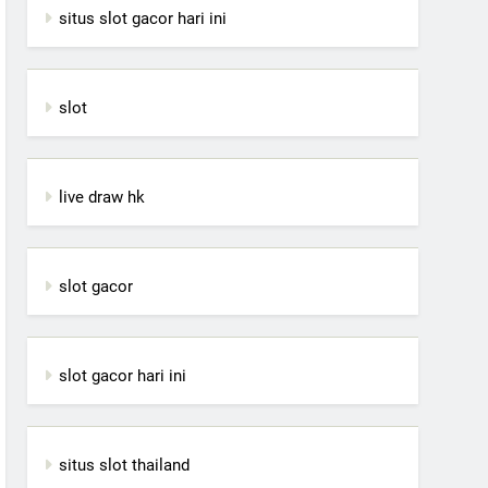
situs slot gacor hari ini
slot
live draw hk
slot gacor
slot gacor hari ini
situs slot thailand