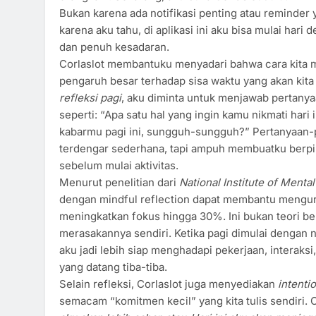
Bukan karena ada notifikasi penting atau reminder
karena aku tahu, di aplikasi ini aku bisa mulai hari d
dan penuh kesadaran.
Corlaslot membantuku menyadari bahwa cara kita 
pengaruh besar terhadap sisa waktu yang akan kita j
refleksi pagi
, aku diminta untuk menjawab pertany
seperti: “Apa satu hal yang ingin kamu nikmati hari
kabarmu pagi ini, sungguh-sungguh?” Pertanyaan-p
terdengar sederhana, tapi ampuh membuatku berpiki
sebelum mulai aktivitas.
Menurut penelitian dari
National Institute of Mental
dengan mindful reflection dapat membantu mengur
meningkatkan fokus hingga 30%. Ini bukan teori b
merasakannya sendiri. Ketika pagi dimulai dengan n
aku jadi lebih siap menghadapi pekerjaan, interaks
yang datang tiba-tiba.
Selain refleksi, Corlaslot juga menyediakan
intenti
semacam “komitmen kecil” yang kita tulis sendiri.