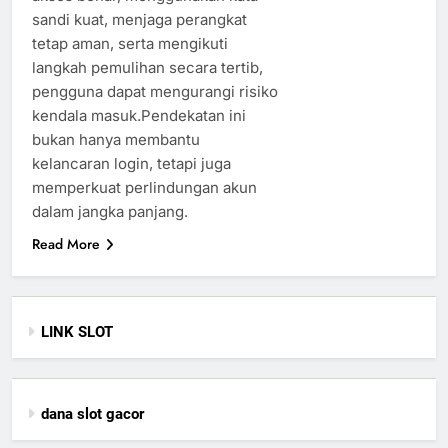
sandi kuat, menjaga perangkat
tetap aman, serta mengikuti
langkah pemulihan secara tertib,
pengguna dapat mengurangi risiko
kendala masuk.Pendekatan ini
bukan hanya membantu
kelancaran login, tetapi juga
memperkuat perlindungan akun
dalam jangka panjang.
Read More
LINK SLOT
dana slot gacor