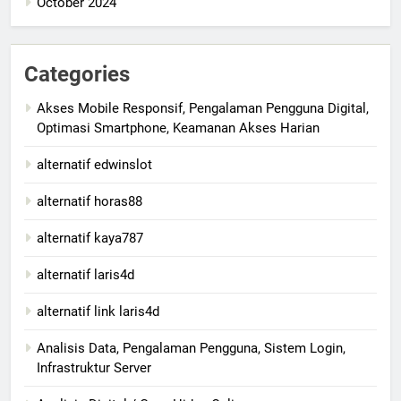
October 2024
Categories
Akses Mobile Responsif, Pengalaman Pengguna Digital,
Optimasi Smartphone, Keamanan Akses Harian
alternatif edwinslot
alternatif horas88
alternatif kaya787
alternatif laris4d
alternatif link laris4d
Analisis Data, Pengalaman Pengguna, Sistem Login,
Infrastruktur Server