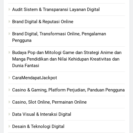
Audit Sistem & Transparansi Layanan Digital
Brand Digital & Reputasi Online
Brand Digital, Transformasi Online, Pengalaman
Pengguna
Budaya Pop dan Mitologi Game dan Strategi Anime dan
Manga Pendidikan dan Nilai Kehidupan Kreativitas dan
Dunia Fantasi
CaraMendapatJackpot
Casino & Gaming, Platform Perjudian, Panduan Pengguna
Casino, Slot Online, Permainan Online
Data Visual & Interaksi Digital
Desain & Teknologi Digital