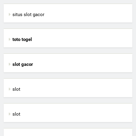
situs slot gacor
toto togel
slot gacor
slot
slot