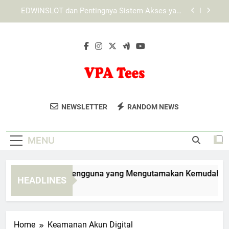
Skip
LEBAH4D dan Pentingnya Sistem Akses yang
to
Stabil
content
KAYA787 dengan Desain Digital yang Ringan dan
Ramah Pengguna
LEBAH4D untuk Pengguna yang Mengutamakan
Kemudahan Navigasi
EDWINSLOT dan Pentingnya Sistem Akses yang
Stabil
VPA Tees
Tampil Gaya Dengan Kaus Trendy Dari
LEBAH4D dan Pentingnya Sistem Akses yang
NEWSLETTER
RANDOM NEWS
Stabil
VPA Tees. Temukan Berbagai Desain
KAYA787 dengan Desain Digital yang Ringan dan
Menarik Yang Cocok Untuk Setiap
Ramah Pengguna
MENU
Suasana.
EBAH4D untuk Pengguna yang Mengutamakan Kemudahan Nav
HEADLINES
Weeks Ago
Home
Keamanan Akun Digital