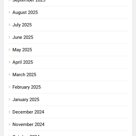
August 2025
July 2025
June 2025
May 2025
April 2025
March 2025
February 2025
January 2025
December 2024
November 2024