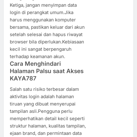
Ketiga, jangan menyimpan data
login di perangkat umum.Jika
harus menggunakan komputer
bersama, pastikan keluar dari akun
setelah selesai dan hapus riwayat
browser bila diperlukan.Kebiasaan
kecil ini sangat berpengaruh
terhadap keamanan akun.
Cara Menghindari
Halaman Palsu saat Akses
KAYA787
Salah satu risiko terbesar dalam
aktivitas login adalah halaman
tiruan yang dibuat menyerupai
tampilan asli.Pengguna perlu
memperhatikan detail kecil seperti
struktur halaman, kualitas tampilan,
ejaan brand, dan permintaan data