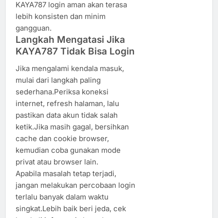
KAYA787 login aman akan terasa
lebih konsisten dan minim
gangguan.
Langkah Mengatasi Jika
KAYA787 Tidak Bisa Login
Jika mengalami kendala masuk,
mulai dari langkah paling
sederhana.Periksa koneksi
internet, refresh halaman, lalu
pastikan data akun tidak salah
ketik.Jika masih gagal, bersihkan
cache dan cookie browser,
kemudian coba gunakan mode
privat atau browser lain.
Apabila masalah tetap terjadi,
jangan melakukan percobaan login
terlalu banyak dalam waktu
singkat.Lebih baik beri jeda, cek