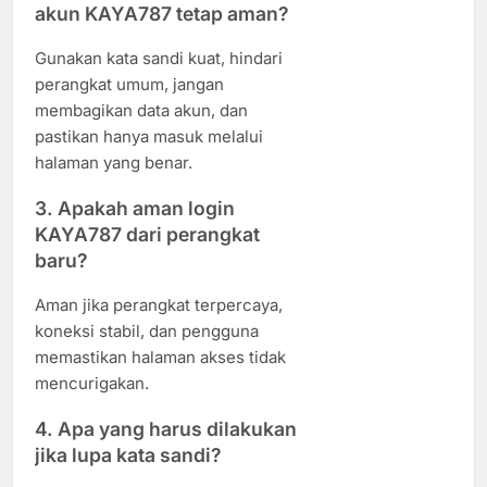
akun KAYA787 tetap aman?
Gunakan kata sandi kuat, hindari
perangkat umum, jangan
membagikan data akun, dan
pastikan hanya masuk melalui
halaman yang benar.
3. Apakah aman login
KAYA787 dari perangkat
baru?
Aman jika perangkat terpercaya,
koneksi stabil, dan pengguna
memastikan halaman akses tidak
mencurigakan.
4. Apa yang harus dilakukan
jika lupa kata sandi?