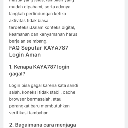
mudah dipahami, serta adanya
langkah perlindungan ketika
aktivitas tidak biasa
terdeteksi.Dalam konteks digital,
keamanan dan kenyamanan harus
berjalan seimbang.
FAQ Seputar KAYA787
Login Aman
1. Kenapa KAYA787 login
gagal?
Login bisa gagal karena kata sandi
salah, koneksi tidak stabil, cache
browser bermasalah, atau
perangkat baru membutuhkan
verifikasi tambahan.
2. Bagaimana cara menjaga