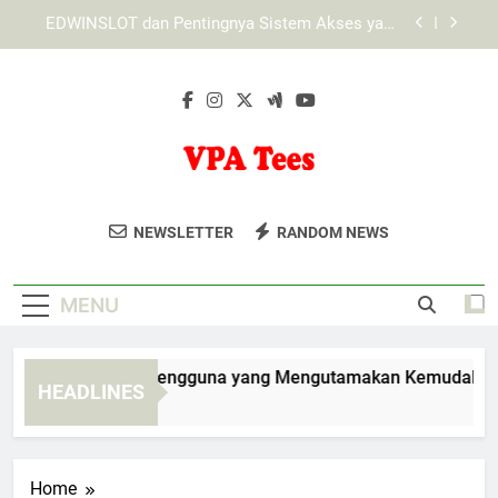
Skip
LEBAH4D dan Pentingnya Sistem Akses yang
to
Stabil
content
KAYA787 dengan Desain Digital yang Ringan dan
Ramah Pengguna
LEBAH4D untuk Pengguna yang Mengutamakan
Kemudahan Navigasi
EDWINSLOT dan Pentingnya Sistem Akses yang
Stabil
VPA Tees
Tampil Gaya Dengan Kaus Trendy Dari
LEBAH4D dan Pentingnya Sistem Akses yang
NEWSLETTER
RANDOM NEWS
Stabil
VPA Tees. Temukan Berbagai Desain
KAYA787 dengan Desain Digital yang Ringan dan
Menarik Yang Cocok Untuk Setiap
Ramah Pengguna
MENU
Suasana.
EBAH4D untuk Pengguna yang Mengutamakan Kemudahan Nav
HEADLINES
Weeks Ago
Home