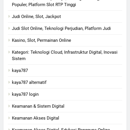
Populer, Platform Slot RTP Tinggi
Judi Online, Slot, Jackpot
Judi Slot Online, Teknologi Perjudian, Platform Judi
Kasino, Slot, Permainan Online
Kategori: Teknologi Cloud, Infrastruktur Digital, Inovasi
Sistem
kaya787
kaya787 alternatif
kaya787 login
Keamanan & Sistem Digital
Keamanan Akses Digital
Keamanan Akses Digital, Edukasi Pengguna Online,