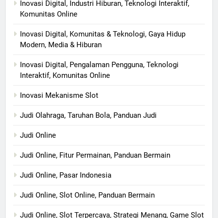
Inovasi Digital, Industri Hiburan, Teknologi Interaktif,
Komunitas Online
Inovasi Digital, Komunitas & Teknologi, Gaya Hidup
Modern, Media & Hiburan
Inovasi Digital, Pengalaman Pengguna, Teknologi
Interaktif, Komunitas Online
Inovasi Mekanisme Slot
Judi Olahraga, Taruhan Bola, Panduan Judi
Judi Online
Judi Online, Fitur Permainan, Panduan Bermain
Judi Online, Pasar Indonesia
Judi Online, Slot Online, Panduan Bermain
Judi Online, Slot Terpercaya, Strategi Menang, Game Slot