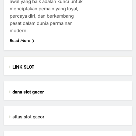
awal yang baik adalah kunci untuk
menciptakan pemain yang loyal,
percaya diri, dan berkembang
pesat dalam dunia permainan
modern.
Read More
LINK SLOT
dana slot gacor
situs slot gacor