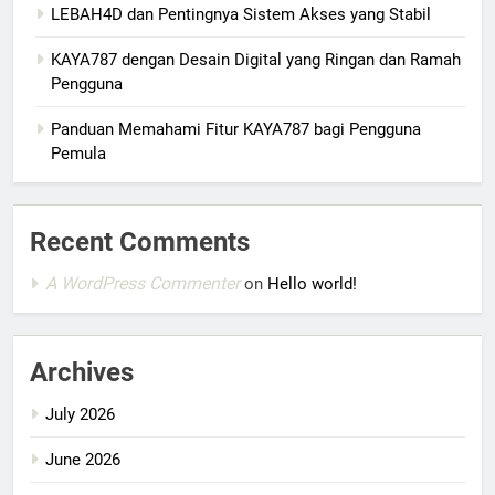
LEBAH4D dan Pentingnya Sistem Akses yang Stabil
KAYA787 dengan Desain Digital yang Ringan dan Ramah
Pengguna
Panduan Memahami Fitur KAYA787 bagi Pengguna
Pemula
Recent Comments
A WordPress Commenter
on
Hello world!
Archives
July 2026
June 2026