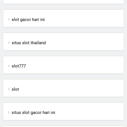
slot gacor hari ini
situs slot thailand
slot777
slot
situs slot gacor hari ini