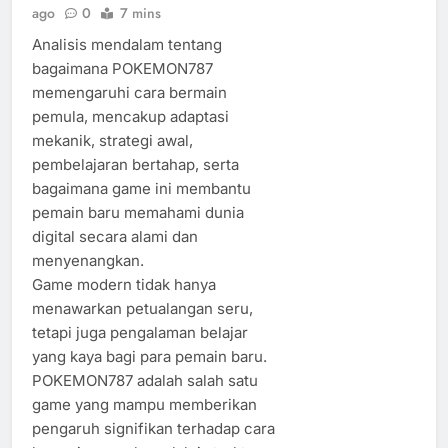
ago
0
7 mins
Analisis mendalam tentang
bagaimana POKEMON787
memengaruhi cara bermain
pemula, mencakup adaptasi
mekanik, strategi awal,
pembelajaran bertahap, serta
bagaimana game ini membantu
pemain baru memahami dunia
digital secara alami dan
menyenangkan.
Game modern tidak hanya
menawarkan petualangan seru,
tetapi juga pengalaman belajar
yang kaya bagi para pemain baru.
POKEMON787 adalah salah satu
game yang mampu memberikan
pengaruh signifikan terhadap cara