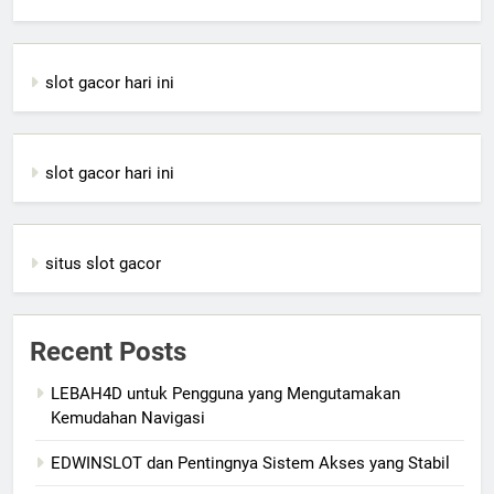
slot gacor hari ini
slot gacor hari ini
situs slot gacor
Recent Posts
LEBAH4D untuk Pengguna yang Mengutamakan
Kemudahan Navigasi
EDWINSLOT dan Pentingnya Sistem Akses yang Stabil