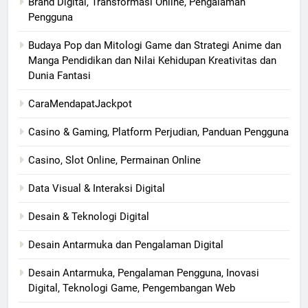
Brand Digital, Transformasi Online, Pengalaman
Pengguna
Budaya Pop dan Mitologi Game dan Strategi Anime dan
Manga Pendidikan dan Nilai Kehidupan Kreativitas dan
Dunia Fantasi
CaraMendapatJackpot
Casino & Gaming, Platform Perjudian, Panduan Pengguna
Casino, Slot Online, Permainan Online
Data Visual & Interaksi Digital
Desain & Teknologi Digital
Desain Antarmuka dan Pengalaman Digital
Desain Antarmuka, Pengalaman Pengguna, Inovasi
Digital, Teknologi Game, Pengembangan Web