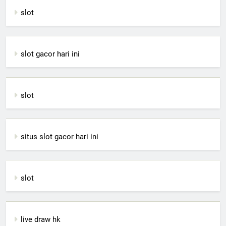
slot
slot gacor hari ini
slot
situs slot gacor hari ini
slot
live draw hk