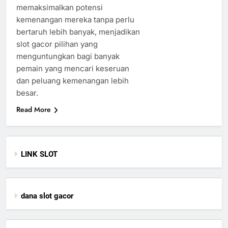
memaksimalkan potensi
kemenangan mereka tanpa perlu
bertaruh lebih banyak, menjadikan
slot gacor pilihan yang
menguntungkan bagi banyak
pemain yang mencari keseruan
dan peluang kemenangan lebih
besar.
Read More
LINK SLOT
dana slot gacor