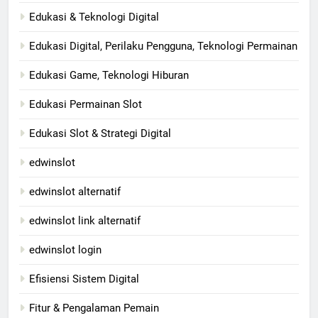
Edukasi & Teknologi Digital
Edukasi Digital, Perilaku Pengguna, Teknologi Permainan
Edukasi Game, Teknologi Hiburan
Edukasi Permainan Slot
Edukasi Slot & Strategi Digital
edwinslot
edwinslot alternatif
edwinslot link alternatif
edwinslot login
Efisiensi Sistem Digital
Fitur & Pengalaman Pemain