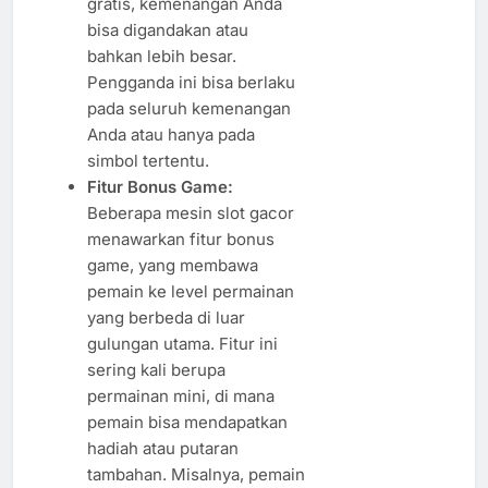
gratis, kemenangan Anda
bisa digandakan atau
bahkan lebih besar.
Pengganda ini bisa berlaku
pada seluruh kemenangan
Anda atau hanya pada
simbol tertentu.
Fitur Bonus Game:
Beberapa mesin slot gacor
menawarkan fitur bonus
game, yang membawa
pemain ke level permainan
yang berbeda di luar
gulungan utama. Fitur ini
sering kali berupa
permainan mini, di mana
pemain bisa mendapatkan
hadiah atau putaran
tambahan. Misalnya, pemain