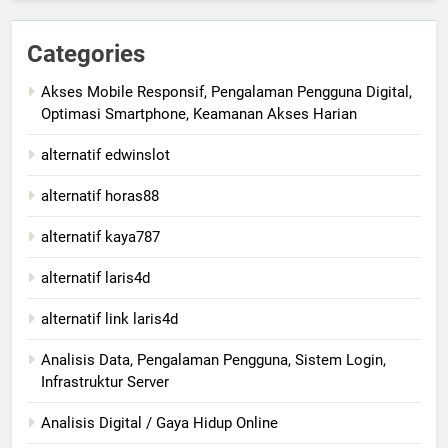
Categories
Akses Mobile Responsif, Pengalaman Pengguna Digital,
Optimasi Smartphone, Keamanan Akses Harian
alternatif edwinslot
alternatif horas88
alternatif kaya787
alternatif laris4d
alternatif link laris4d
Analisis Data, Pengalaman Pengguna, Sistem Login,
Infrastruktur Server
Analisis Digital / Gaya Hidup Online