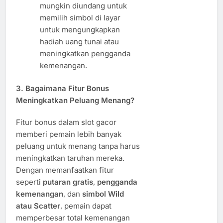
mungkin diundang untuk
memilih simbol di layar
untuk mengungkapkan
hadiah uang tunai atau
meningkatkan pengganda
kemenangan.
3.
Bagaimana Fitur Bonus
Meningkatkan Peluang Menang?
Fitur bonus dalam slot gacor
memberi pemain lebih banyak
peluang untuk menang tanpa harus
meningkatkan taruhan mereka.
Dengan memanfaatkan fitur
seperti
putaran gratis
,
pengganda
kemenangan
, dan
simbol Wild
atau Scatter
, pemain dapat
memperbesar total kemenangan