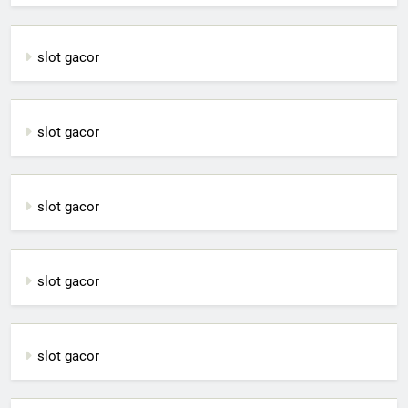
slot gacor
slot gacor
slot gacor
slot gacor
slot gacor