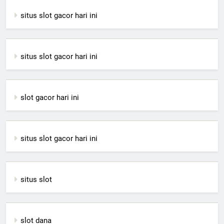
situs slot gacor hari ini
situs slot gacor hari ini
slot gacor hari ini
situs slot gacor hari ini
situs slot
slot dana