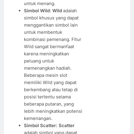
untuk menang.
Simbol Wild:
Wild
adalah
simbol khusus yang dapat
menggantikan simbol lain
untuk membentuk
kombinasi pemenang. Fitur
Wild sangat bermanfaat
karena meningkatkan
peluang untuk
memenangkan hadiah.
Beberapa mesin slot
memiliki Wild yang dapat
berkembang atau tetap di
posisi tertentu selama
beberapa putaran, yang
lebih meningkatkan potensi
kemenangan.
Simbol Scatter:
Scatter
adalah simbol yang dapat