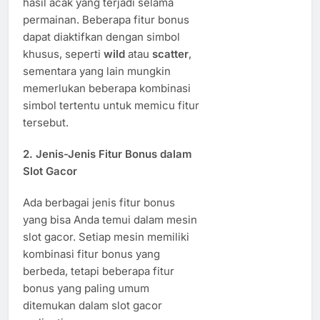
hasil acak yang terjadi selama
permainan. Beberapa fitur bonus
dapat diaktifkan dengan simbol
khusus, seperti
wild
atau
scatter
,
sementara yang lain mungkin
memerlukan beberapa kombinasi
simbol tertentu untuk memicu fitur
tersebut.
2.
Jenis-Jenis Fitur Bonus dalam
Slot Gacor
Ada berbagai jenis fitur bonus
yang bisa Anda temui dalam mesin
slot gacor. Setiap mesin memiliki
kombinasi fitur bonus yang
berbeda, tetapi beberapa fitur
bonus yang paling umum
ditemukan dalam slot gacor