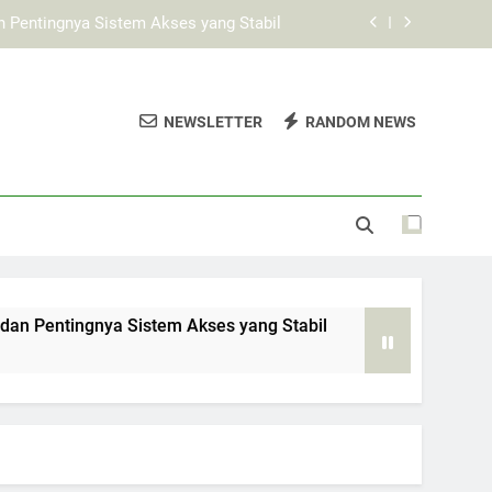
Pentingnya Sistem Akses yang Stabil
Pentingnya Sistem Akses yang Stabil
ital yang Ringan dan Ramah Pengguna
NEWSLETTER
RANDOM NEWS
g Mengutamakan Kemudahan Navigasi
in Menarik Yang Cocok Untuk Setiap Suasana.
Pentingnya Sistem Akses yang Stabil
Pentingnya Sistem Akses yang Stabil
ital yang Ringan dan Ramah Pengguna
nya Sistem Akses yang Stabil
KAYA787 dengan Desain 
3 Weeks Ago