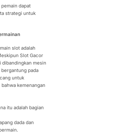
a pemain dapat
a strategi untuk
Permainan
main slot adalah
Meskipun Slot Gacor
i dibandingkan mesin
an bergantung pada
ncang untuk
ti bahwa kemenangan
na itu adalah bagian
lapang dada dan
bermain.