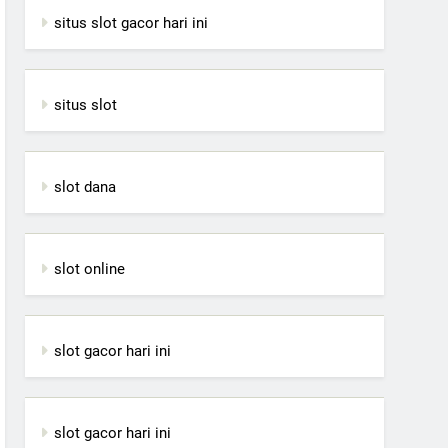
situs slot gacor hari ini
situs slot
slot dana
slot online
slot gacor hari ini
slot gacor hari ini