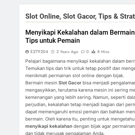
Slot Online, Slot Gacor, Tips & Strat
Menyikapi Kekalahan dalam Bermain 
Tips untuk Pemain
E279204
2 Years Ago
0
8 Mins
Pelajari bagaimana menyikapi kekalahan dalam be
Temukan tips dan trik untuk tetap positif dan meng
menikmati permainan slot online dengan bijak.
Bermain mesin
Slot Gacor
bisa menjadi pengalama
mengasyikkan, terutama karena mesin ini sering 
kemenangan yang lebih sering. Namun, seperti da
perjudian, kekalahan tetap menjadi bagian dari per
dapat memengaruhi emosi pemain dan bahkan men
bermain. Oleh karena itu, penting untuk mengetah
menyikapi kekalahan
dengan bijak agar permaina
dan tidak merusak pengalaman Anda.