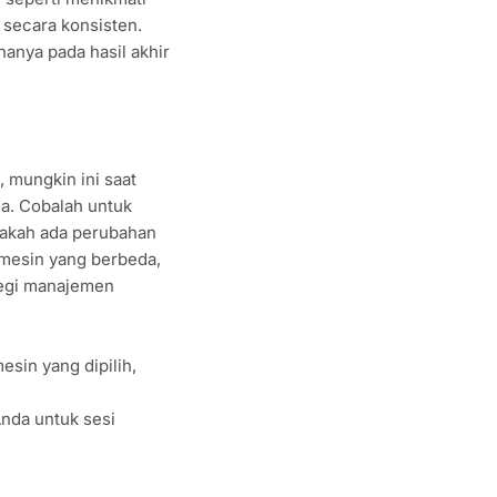
secara konsisten.
anya pada hasil akhir
 mungkin ini saat
da. Cobalah untuk
pakah ada perubahan
 mesin yang berbeda,
tegi manajemen
sin yang dipilih,
Anda untuk sesi