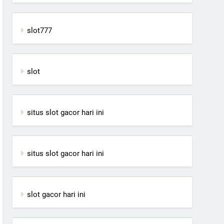
slot777
slot
situs slot gacor hari ini
situs slot gacor hari ini
slot gacor hari ini