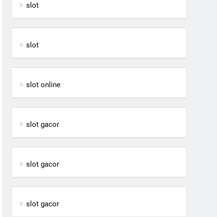
slot
slot
slot online
slot gacor
slot gacor
slot gacor