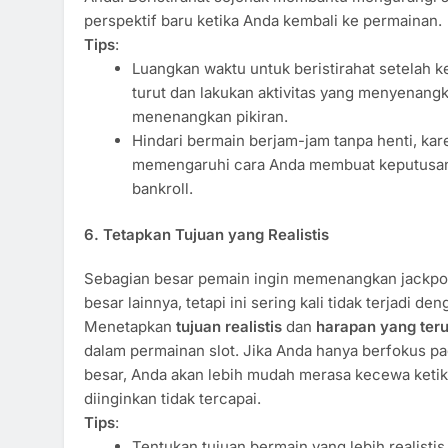
perspektif baru ketika Anda kembali ke permainan.
Tips
:
Luangkan waktu untuk beristirahat setelah k
turut dan lakukan aktivitas yang menyenang
menenangkan pikiran.
Hindari bermain berjam-jam tanpa henti, kar
memengaruhi cara Anda membuat keputusan
bankroll.
6.
Tetapkan Tujuan yang Realistis
Sebagian besar pemain ingin memenangkan jackpot
besar lainnya, tetapi ini sering kali tidak terjadi de
Menetapkan
tujuan realistis
dan
harapan yang ter
dalam permainan slot. Jika Anda hanya berfokus 
besar, Anda akan lebih mudah merasa kecewa ketik
diinginkan tidak tercapai.
Tips
:
Tentukan tujuan bermain yang lebih realistis