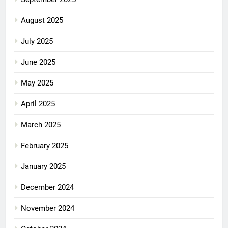
August 2025
July 2025
June 2025
May 2025
April 2025
March 2025
February 2025
January 2025
December 2024
November 2024