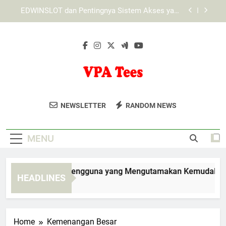
Skip
LEBAH4D dan Pentingnya Sistem Akses yang
to
Stabil
content
KAYA787 dengan Desain Digital yang Ringan dan
Ramah Pengguna
LEBAH4D untuk Pengguna yang Mengutamakan
Kemudahan Navigasi
EDWINSLOT dan Pentingnya Sistem Akses yang
Stabil
VPA Tees
Tampil Gaya Dengan Kaus Trendy Dari
LEBAH4D dan Pentingnya Sistem Akses yang
NEWSLETTER
RANDOM NEWS
Stabil
VPA Tees. Temukan Berbagai Desain
KAYA787 dengan Desain Digital yang Ringan dan
Menarik Yang Cocok Untuk Setiap
Ramah Pengguna
MENU
Suasana.
EBAH4D untuk Pengguna yang Mengutamakan Kemudahan Nav
HEADLINES
Weeks Ago
Home
Kemenangan Besar