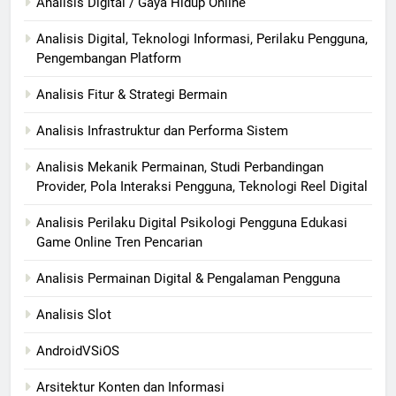
Analisis Digital / Gaya Hidup Online
Analisis Digital, Teknologi Informasi, Perilaku Pengguna,
Pengembangan Platform
Analisis Fitur & Strategi Bermain
Analisis Infrastruktur dan Performa Sistem
Analisis Mekanik Permainan, Studi Perbandingan
Provider, Pola Interaksi Pengguna, Teknologi Reel Digital
Analisis Perilaku Digital Psikologi Pengguna Edukasi
Game Online Tren Pencarian
Analisis Permainan Digital & Pengalaman Pengguna
Analisis Slot
AndroidVSiOS
Arsitektur Konten dan Informasi