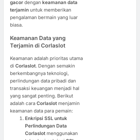
gacor
dengan
keamanan data
terjamin
untuk memberikan
pengalaman bermain yang luar
biasa.
Keamanan Data yang
Terjamin di Corlaslot
Keamanan adalah prioritas utama
di
Corlaslot
. Dengan semakin
berkembangnya teknologi,
perlindungan data pribadi dan
transaksi keuangan menjadi hal
yang sangat penting. Berikut
adalah cara
Corlaslot
menjamin
keamanan data para pemain:
Enkripsi SSL untuk
Perlindungan Data
Corlaslot
menggunakan