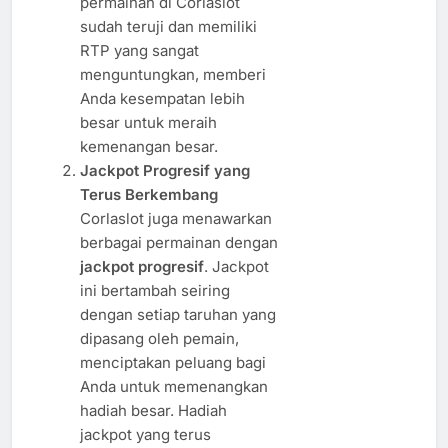
permainan di Corlaslot
sudah teruji dan memiliki
RTP yang sangat
menguntungkan, memberi
Anda kesempatan lebih
besar untuk meraih
kemenangan besar.
Jackpot Progresif yang
Terus Berkembang
Corlaslot juga menawarkan
berbagai permainan dengan
jackpot progresif
. Jackpot
ini bertambah seiring
dengan setiap taruhan yang
dipasang oleh pemain,
menciptakan peluang bagi
Anda untuk memenangkan
hadiah besar. Hadiah
jackpot yang terus