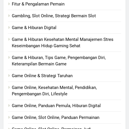
Fitur & Pengalaman Pemain
Gambling, Slot Online, Strategi Bermain Slot
Game & Hiburan Digital
Game & Hiburan Kesehatan Mental Manajemen Stres
Keseimbangan Hidup Gaming Sehat
Game & Hiburan, Tips Game, Pengembangan Diri,
Keterampilan Bermain Game
Game Online & Strategi Taruhan
Game Online, Kesehatan Mental, Pendidikan,
Pengembangan Diri, Lifestyle
Game Online, Panduan Pemula, Hiburan Digital
Game Online, Slot Online, Panduan Permainan