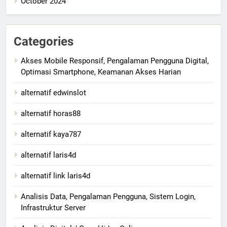
October 2024
Categories
Akses Mobile Responsif, Pengalaman Pengguna Digital,
Optimasi Smartphone, Keamanan Akses Harian
alternatif edwinslot
alternatif horas88
alternatif kaya787
alternatif laris4d
alternatif link laris4d
Analisis Data, Pengalaman Pengguna, Sistem Login,
Infrastruktur Server