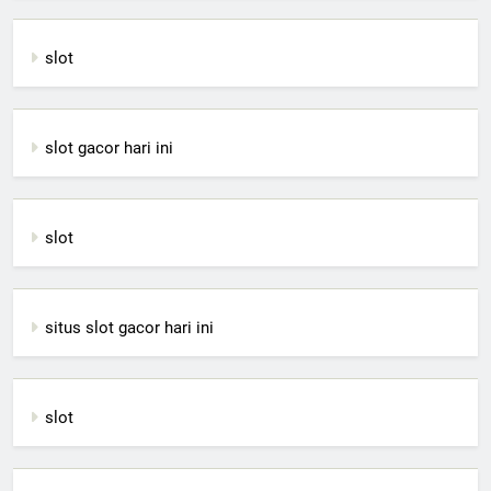
slot
slot gacor hari ini
slot
situs slot gacor hari ini
slot