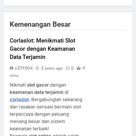
Kemenangan Besar
Corlaslot: Menikmati Slot
Gacor dengan Keamanan
Data Terjamin
e279204
2 years ago
0
9
mins
Nikmati
slot gacor
dengan
keamanan data terjamin
di
corlaslot
. Bergabunglah sekarang
dan rasakan sensasi bermain slot
terpercaya dengan peluang
menang besar dan sistem
keamanan terbaik!
Bermain
slot online
adalah salah