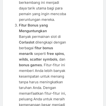
berkembang ini menjadi
daya tarik utama bagi para
pemain yang ingin mencoba
peruntungan mereka.
Fitur Bonus yang
Menguntungkan
Banyak permainan slot di
Corlaslot
dilengkapi dengan
berbagai
fitur bonus
menarik
seperti
free spins
,
wilds
,
scatter symbols
, dan
bonus games
. Fitur-fitur ini
memberi Anda lebih banyak
kesempatan untuk menang
tanpa harus meningkatkan
taruhan Anda. Dengan
memanfaatkan fitur-fitur ini,
peluang Anda untuk meraih
kemenangan besar menjadi