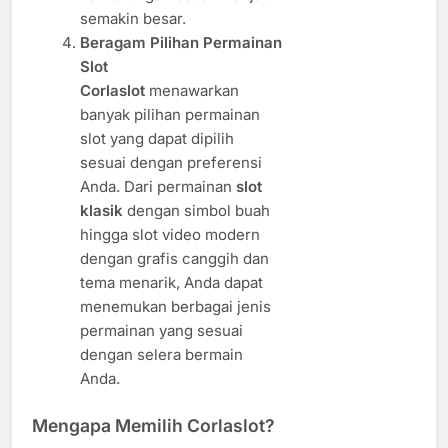
semakin besar.
Beragam Pilihan Permainan
Slot
Corlaslot
menawarkan
banyak pilihan permainan
slot yang dapat dipilih
sesuai dengan preferensi
Anda. Dari permainan
slot
klasik
dengan simbol buah
hingga slot video modern
dengan grafis canggih dan
tema menarik, Anda dapat
menemukan berbagai jenis
permainan yang sesuai
dengan selera bermain
Anda.
Mengapa Memilih Corlaslot?