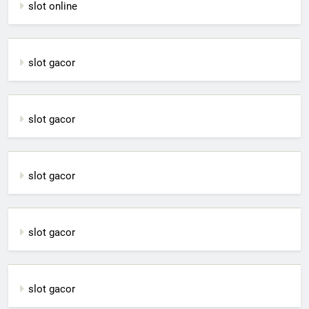
slot online
slot gacor
slot gacor
slot gacor
slot gacor
slot gacor