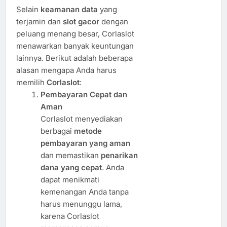
Selain
keamanan data
yang
terjamin dan
slot gacor
dengan
peluang menang besar, Corlaslot
menawarkan banyak keuntungan
lainnya. Berikut adalah beberapa
alasan mengapa Anda harus
memilih
Corlaslot
:
Pembayaran Cepat dan
Aman
Corlaslot menyediakan
berbagai
metode
pembayaran yang aman
dan memastikan
penarikan
dana yang cepat
. Anda
dapat menikmati
kemenangan Anda tanpa
harus menunggu lama,
karena Corlaslot