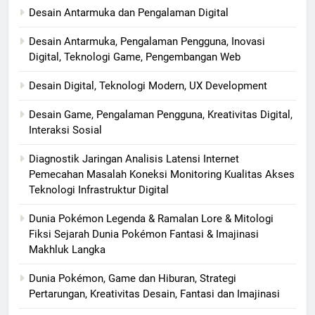
Desain Antarmuka dan Pengalaman Digital
Desain Antarmuka, Pengalaman Pengguna, Inovasi
Digital, Teknologi Game, Pengembangan Web
Desain Digital, Teknologi Modern, UX Development
Desain Game, Pengalaman Pengguna, Kreativitas Digital,
Interaksi Sosial
Diagnostik Jaringan Analisis Latensi Internet
Pemecahan Masalah Koneksi Monitoring Kualitas Akses
Teknologi Infrastruktur Digital
Dunia Pokémon Legenda & Ramalan Lore & Mitologi
Fiksi Sejarah Dunia Pokémon Fantasi & Imajinasi
Makhluk Langka
Dunia Pokémon, Game dan Hiburan, Strategi
Pertarungan, Kreativitas Desain, Fantasi dan Imajinasi