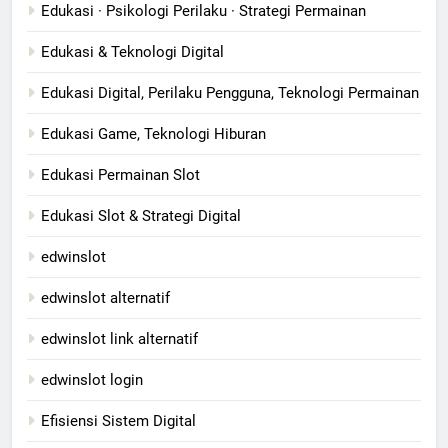
Edukasi · Psikologi Perilaku · Strategi Permainan
Edukasi & Teknologi Digital
Edukasi Digital, Perilaku Pengguna, Teknologi Permainan
Edukasi Game, Teknologi Hiburan
Edukasi Permainan Slot
Edukasi Slot & Strategi Digital
edwinslot
edwinslot alternatif
edwinslot link alternatif
edwinslot login
Efisiensi Sistem Digital