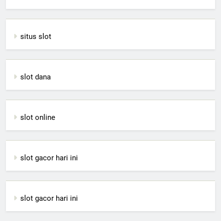
situs slot
slot dana
slot online
slot gacor hari ini
slot gacor hari ini