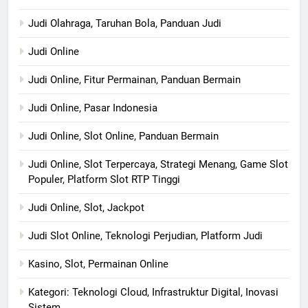
Judi Olahraga, Taruhan Bola, Panduan Judi
Judi Online
Judi Online, Fitur Permainan, Panduan Bermain
Judi Online, Pasar Indonesia
Judi Online, Slot Online, Panduan Bermain
Judi Online, Slot Terpercaya, Strategi Menang, Game Slot
Populer, Platform Slot RTP Tinggi
Judi Online, Slot, Jackpot
Judi Slot Online, Teknologi Perjudian, Platform Judi
Kasino, Slot, Permainan Online
Kategori: Teknologi Cloud, Infrastruktur Digital, Inovasi
Sistem