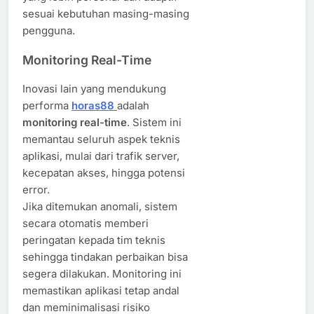
sesuai kebutuhan masing-masing
pengguna.
Monitoring Real-Time
Inovasi lain yang mendukung
performa
horas88
adalah
monitoring real-time
. Sistem ini
memantau seluruh aspek teknis
aplikasi, mulai dari trafik server,
kecepatan akses, hingga potensi
error.
Jika ditemukan anomali, sistem
secara otomatis memberi
peringatan kepada tim teknis
sehingga tindakan perbaikan bisa
segera dilakukan. Monitoring ini
memastikan aplikasi tetap andal
dan meminimalisasi risiko