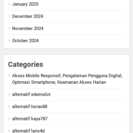
January 2025
December 2024
November 2024
October 2024
Categories
Akses Mobile Responsif, Pengalaman Pengguna Digital,
Optimasi Smartphone, Keamanan Akses Harian
alternatif edwinslot
alternatif horas88
alternatif kaya787
alternatif laris4d