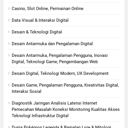
Casino, Slot Online, Permainan Online
Data Visual & Interaksi Digital
Desain & Teknologi Digital
Desain Antarmuka dan Pengalaman Digital
Desain Antarmuka, Pengalaman Pengguna, Inovasi
Digital, Teknologi Game, Pengembangan Web
Desain Digital, Teknologi Modern, UX Development
Desain Game, Pengalaman Pengguna, Kreativitas Digital,
Interaksi Sosial
Diagnostik Jaringan Analisis Latensi Internet
Pemecahan Masalah Koneksi Monitoring Kualitas Akses
Teknologi Infrastruktur Digital
Dunia Pokémon Legenda & Ramalan Lore & Mitologi