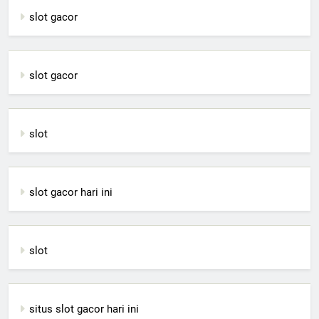
slot gacor
slot gacor
slot
slot gacor hari ini
slot
situs slot gacor hari ini