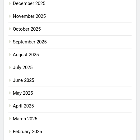
December 2025
November 2025
October 2025
September 2025
August 2025
July 2025
June 2025
May 2025
April 2025
March 2025
February 2025