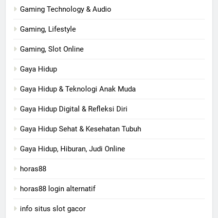
Gaming Technology & Audio
Gaming, Lifestyle
Gaming, Slot Online
Gaya Hidup
Gaya Hidup & Teknologi Anak Muda
Gaya Hidup Digital & Refleksi Diri
Gaya Hidup Sehat & Kesehatan Tubuh
Gaya Hidup, Hiburan, Judi Online
horas88
horas88 login alternatif
info situs slot gacor