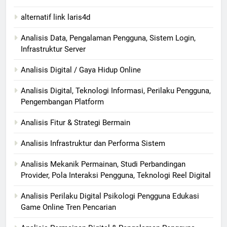
alternatif link laris4d
Analisis Data, Pengalaman Pengguna, Sistem Login,
Infrastruktur Server
Analisis Digital / Gaya Hidup Online
Analisis Digital, Teknologi Informasi, Perilaku Pengguna,
Pengembangan Platform
Analisis Fitur & Strategi Bermain
Analisis Infrastruktur dan Performa Sistem
Analisis Mekanik Permainan, Studi Perbandingan
Provider, Pola Interaksi Pengguna, Teknologi Reel Digital
Analisis Perilaku Digital Psikologi Pengguna Edukasi
Game Online Tren Pencarian