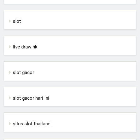
slot
live draw hk
slot gacor
slot gacor hari ini
situs slot thailand