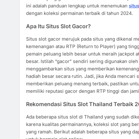
ini adalah panduan lengkap untuk menemukan
situ
dengan koleksi permainan terbaik di tahun 2024.
Apa Itu Situs Slot Gacor?
Situs slot gacor merujuk pada situs yang dikenal me
kemenangan atau RTP (Return to Player) yang ting
pemain peluang lebih besar untuk meraih jackpot
besar. Istilah “gacor” sendiri sering digunakan ole
menggambarkan situs yang memberikan kemenanga
hadiah besar secara rutin. Jadi, jika Anda mencari s
memberikan peluang menang terbaik, pastikan untu
memiliki reputasi gacor dengan RTP tinggi dan ja
Rekomendasi Situs Slot Thailand Terbaik 
Ada beberapa situs slot di Thailand yang sudah dik
karena kualitas permainannya, koleksi slot yang ber
yang ramah. Berikut adalah beberapa situs yang da