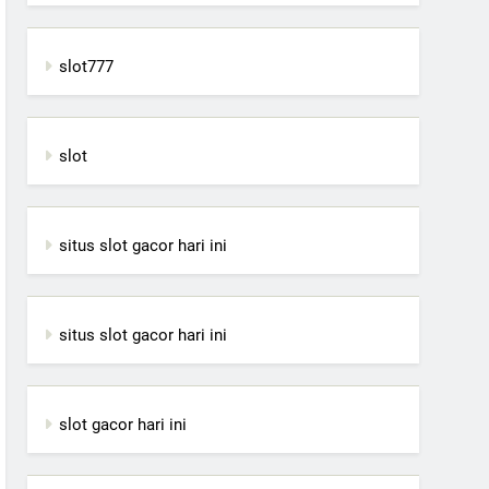
slot777
slot
situs slot gacor hari ini
situs slot gacor hari ini
slot gacor hari ini