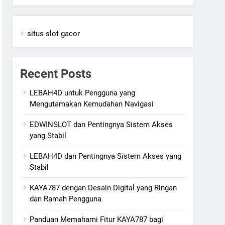
situs slot gacor
Recent Posts
LEBAH4D untuk Pengguna yang
Mengutamakan Kemudahan Navigasi
EDWINSLOT dan Pentingnya Sistem Akses
yang Stabil
LEBAH4D dan Pentingnya Sistem Akses yang
Stabil
KAYA787 dengan Desain Digital yang Ringan
dan Ramah Pengguna
Panduan Memahami Fitur KAYA787 bagi