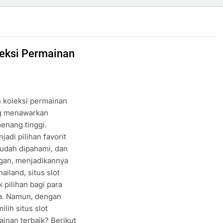
leksi Permainan
n koleksi permainan
ng menawarkan
enang tinggi.
jadi pilihan favorit
udah dipahami, dan
gan, menjadikannya
iland, situs slot
pilihan bagi para
a. Namun, dengan
lih situs slot
inan terbaik? Berikut