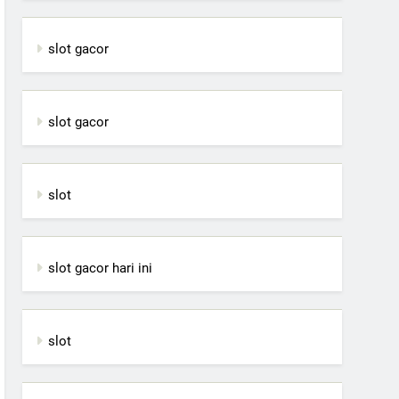
slot gacor
slot gacor
slot
slot gacor hari ini
slot