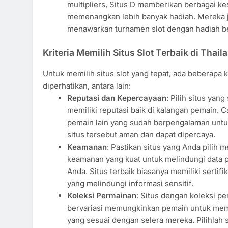
multipliers, Situs D memberikan berbagai k
memenangkan lebih banyak hadiah. Mereka j
menawarkan turnamen slot dengan hadiah be
Kriteria Memilih Situs Slot Terbaik di Thail
Untuk memilih situs slot yang tepat, ada beberapa k
diperhatikan, antara lain:
Reputasi dan Kepercayaan
: Pilih situs yang
memiliki reputasi baik di kalangan pemain. Ca
pemain lain yang sudah berpengalaman unt
situs tersebut aman dan dapat dipercaya.
Keamanan
: Pastikan situs yang Anda pilih m
keamanan yang kuat untuk melindungi data pr
Anda. Situs terbaik biasanya memiliki sertifi
yang melindungi informasi sensitif.
Koleksi Permainan
: Situs dengan koleksi pe
bervariasi memungkinkan pemain untuk memi
yang sesuai dengan selera mereka. Pilihlah 