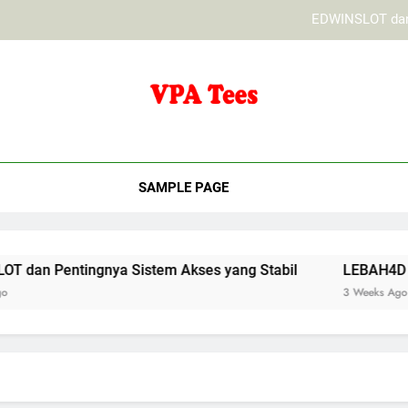
EDWINSLOT dan 
LEBAH4D dan 
KAYA787 dengan Desain Dig
 Tees
LEBAH4D untuk Pengguna yan
ya Dengan Kaus Trendy Dari VPA Tees. Temukan Berbagai Desa
EDWINSLOT dan 
SAMPLE PAGE
LEBAH4D dan 
KAYA787 dengan Desain Dig
entingnya Sistem Akses yang Stabil
LEBAH4D dan Penti
3 Weeks Ago