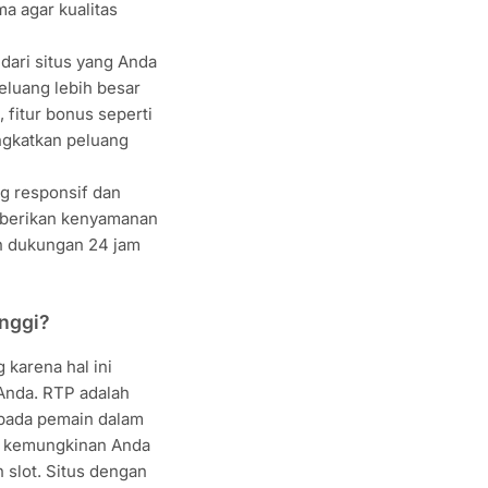
a agar kualitas
 dari situs yang Anda
eluang lebih besar
 fitur bonus seperti
ingkatkan peluang
g responsif dan
mberikan kenyamanan
an dukungan 24 jam
inggi?
 karena hal ini
Anda. RTP adalah
epada pemain dalam
ar kemungkinan Anda
slot. Situs dengan