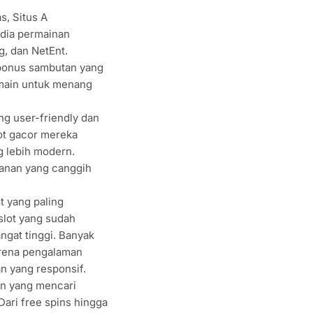
s, Situs A
edia permainan
g, dan NetEnt.
 bonus sambutan yang
emain untuk menang
ng user-friendly dan
ot gacor mereka
g lebih modern.
amanan yang canggih
t yang paling
slot yang sudah
ngat tinggi. Banyak
arena pengalaman
n yang responsif.
ain yang mencari
Dari free spins hingga