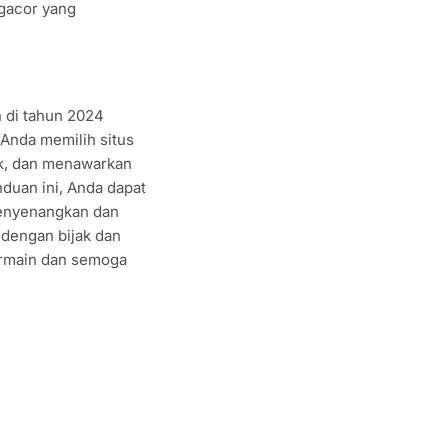
 gacor yang
n di tahun 2024
Anda memilih situs
ik, dan menawarkan
duan ini, Anda dapat
menyenangkan dan
dengan bijak dan
ermain dan semoga