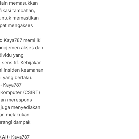
lain memasukkan
fikasi tambahan,
, untuk memastikan
apat mengakses
:
Kaya787 memiliki
anajemen akses dan
dividu yang
sensitif. Kebijakan
ni insiden keamanan
 yang berlaku.
:
Kaya787
Komputer (CSIRT)
dan merespons
ni juga menyediakan
dan melakukan
urangi dampak
AI):
Kaya787