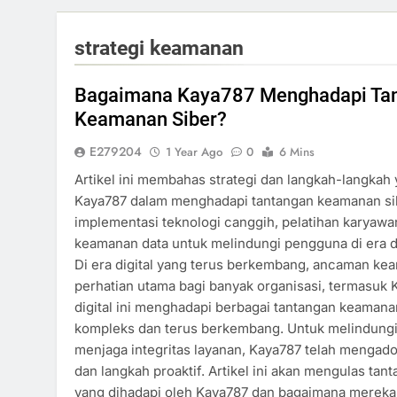
strategi keamanan
Bagaimana Kaya787 Menghadapi Ta
Keamanan Siber?
E279204
1 Year Ago
0
6 Mins
Artikel ini membahas strategi dan langkah-langkah 
Kaya787 dalam menghadapi tantangan keamanan si
implementasi teknologi canggih, pelatihan karyawa
keamanan data untuk melindungi pengguna di era di
Di era digital yang terus berkembang, ancaman ke
perhatian utama bagi banyak organisasi, termasuk 
digital ini menghadapi berbagai tantangan keamana
kompleks dan terus berkembang. Untuk melindung
menjaga integritas layanan, Kaya787 telah mengado
dan langkah proaktif. Artikel ini akan mengulas ta
yang dihadapi oleh Kaya787 dan bagaimana mereka 