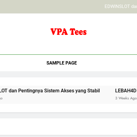
EDWINSLOT dan 
LEBAH4D dan 
KAYA787 dengan Desain Dig
 Tees
LEBAH4D untuk Pengguna yan
ya Dengan Kaus Trendy Dari VPA Tees. Temukan Berbagai Desa
EDWINSLOT dan 
SAMPLE PAGE
LEBAH4D dan 
KAYA787 dengan Desain Dig
ingnya Sistem Akses yang Stabil
LEBAH4D dan Penting
3 Weeks Ago