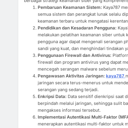
berbagai strategi keamanan siber yang komprehensi
Pembaruan Keamanan Sistem:
Kaya787 me
semua sistem dan perangkat lunak selalu di
keamanan terbaru untuk mengatasi kerentan
Pendidikan dan Kesadaran Pengguna:
Kaya7
melakukan pelatihan keamanan siber untuk 
pengguna agar dapat mengenali serangan phi
sandi yang kuat, dan menghindari tindakan y
Penggunaan Firewall dan Antivirus:
Platfor
firewall dan program antivirus yang dapat me
mencegah serangan malware sebelum merus
Pengawasan Aktivitas Jaringan:
kaya787
m
jaringan secara terus-menerus untuk mendet
serangan yang sedang terjadi.
Enkripsi Data:
Data sensitif dienkripsi saat
berpindah melalui jaringan, sehingga sulit b
mengakses informasi tersebut.
Implementasi Autentikasi Multi-Faktor (MF
menerapkan autentikasi multi-faktor untuk 