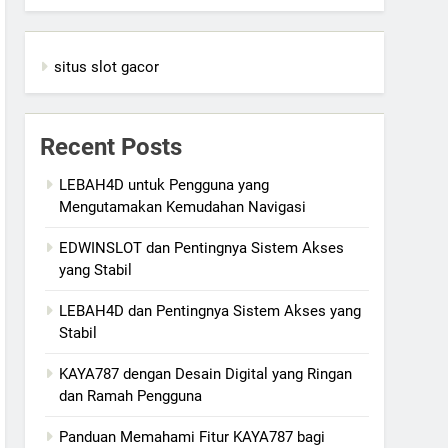
situs slot gacor
Recent Posts
LEBAH4D untuk Pengguna yang
Mengutamakan Kemudahan Navigasi
EDWINSLOT dan Pentingnya Sistem Akses
yang Stabil
LEBAH4D dan Pentingnya Sistem Akses yang
Stabil
KAYA787 dengan Desain Digital yang Ringan
dan Ramah Pengguna
Panduan Memahami Fitur KAYA787 bagi