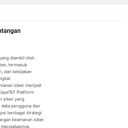
ntangan
yang diambil oleh
ber, termasuk
n, dan kebijakan
gital.
amanan siber menjadi
Kaya787. Platform
n siber yang
i data pengguna dan
psi berbagai strategi
ntangan keamanan siber
mengatasinya.​