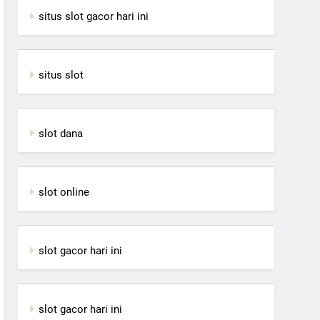
situs slot gacor hari ini
situs slot
slot dana
slot online
slot gacor hari ini
slot gacor hari ini