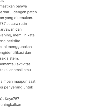
f:​
mastikan bahwa
perbarui dengan patch
an yang ditemukan.
87 secara rutin
karyawan dan
shing, memilih kata
ang berisiko.
m ini menggunakan
ngidentifikasi dan
ak sistem.
emantau aktivitas
eksi anomali atau
 disimpan maupun saat
agi penyerang untuk
A):
Kaya787
meningkatkan