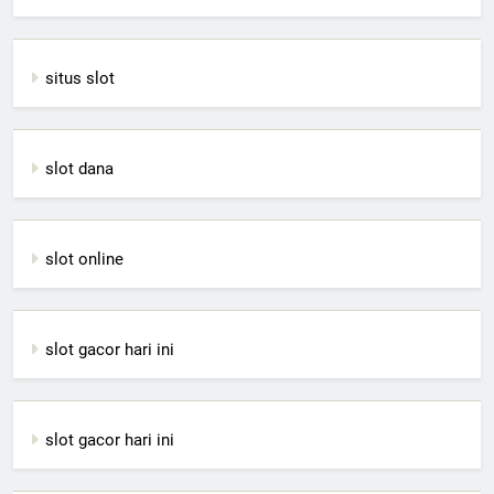
situs slot
slot dana
slot online
slot gacor hari ini
slot gacor hari ini