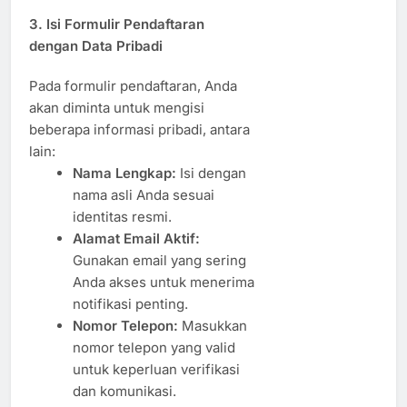
3. Isi Formulir Pendaftaran
dengan Data Pribadi
Pada formulir pendaftaran, Anda
akan diminta untuk mengisi
beberapa informasi pribadi, antara
lain:
Nama Lengkap:
Isi dengan
nama asli Anda sesuai
identitas resmi.
Alamat Email Aktif:
Gunakan email yang sering
Anda akses untuk menerima
notifikasi penting.
Nomor Telepon:
Masukkan
nomor telepon yang valid
untuk keperluan verifikasi
dan komunikasi.