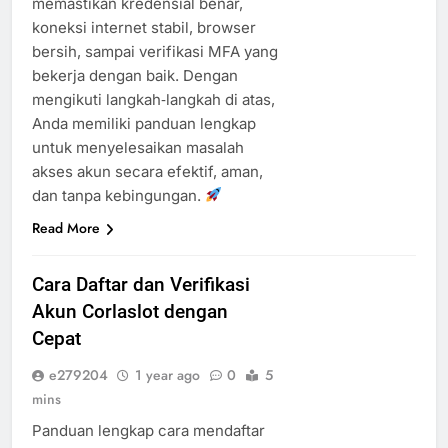
memastikan kredensial benar,
koneksi internet stabil, browser
bersih, sampai verifikasi MFA yang
bekerja dengan baik. Dengan
mengikuti langkah‑langkah di atas,
Anda memiliki panduan lengkap
untuk menyelesaikan masalah
akses akun secara efektif, aman,
dan tanpa kebingungan.
Read More
Cara Daftar dan Verifikasi
Akun Corlaslot dengan
Cepat
e279204
1 year ago
0
5
mins
Panduan lengkap cara mendaftar