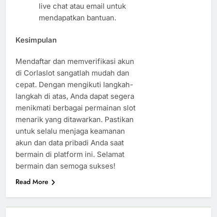
live chat atau email untuk
mendapatkan bantuan.
Kesimpulan
Mendaftar dan memverifikasi akun
di Corlaslot sangatlah mudah dan
cepat. Dengan mengikuti langkah-
langkah di atas, Anda dapat segera
menikmati berbagai permainan slot
menarik yang ditawarkan. Pastikan
untuk selalu menjaga keamanan
akun dan data pribadi Anda saat
bermain di platform ini. Selamat
bermain dan semoga sukses!
Read More