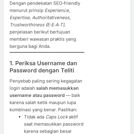
Dengan pendekatan SEO‑friendly
menurut prinsip
Experience,
Expertise, Authoritativeness,
Trustworthiness (E‑E‑A‑T)
,
penjelasan berikut bertujuan
memberi wawasan praktis yang
berguna bagi Anda.
1. Periksa Username dan
Password dengan Teliti
Penyebab paling sering kegagalan
login adalah
salah memasukkan
username atau password
— baik
karena salah ketik maupun lupa
kombinasi yang benar. Pastikan:
Tidak ada
Caps Lock
aktif
saat memasukkan password
karena sebagian besar