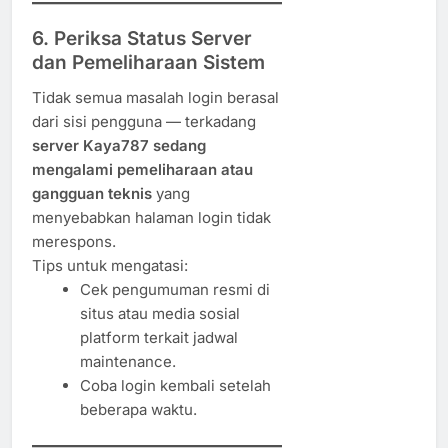
6. Periksa Status Server
dan Pemeliharaan Sistem
Tidak semua masalah login berasal
dari sisi pengguna — terkadang
server Kaya787 sedang
mengalami pemeliharaan atau
gangguan teknis
yang
menyebabkan halaman login tidak
merespons.
Tips untuk mengatasi:
Cek pengumuman resmi di
situs atau media sosial
platform terkait jadwal
maintenance.
Coba login kembali setelah
beberapa waktu.