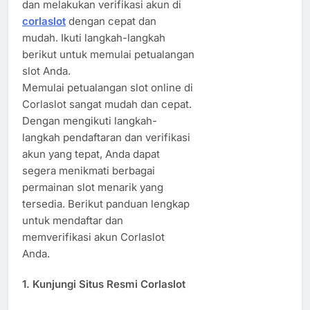
dan melakukan verifikasi akun di
corlaslot
dengan cepat dan
mudah. Ikuti langkah-langkah
berikut untuk memulai petualangan
slot Anda.
Memulai petualangan slot online di
Corlaslot sangat mudah dan cepat.
Dengan mengikuti langkah-
langkah pendaftaran dan verifikasi
akun yang tepat, Anda dapat
segera menikmati berbagai
permainan slot menarik yang
tersedia. Berikut panduan lengkap
untuk mendaftar dan
memverifikasi akun Corlaslot
Anda.
1. Kunjungi Situs Resmi Corlaslot