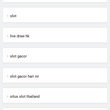
slot
live draw hk
slot gacor
slot gacor hari ini
situs slot thailand