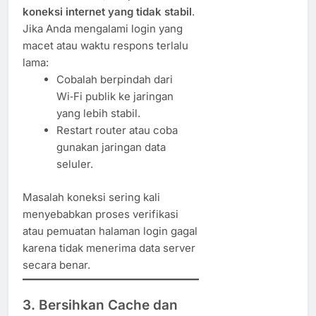
koneksi internet yang tidak stabil
.
Jika Anda mengalami login yang
macet atau waktu respons terlalu
lama:
Cobalah berpindah dari
Wi‑Fi publik ke jaringan
yang lebih stabil.
Restart router atau coba
gunakan jaringan data
seluler.
Masalah koneksi sering kali
menyebabkan proses verifikasi
atau pemuatan halaman login gagal
karena tidak menerima data server
secara benar.
3. Bersihkan Cache dan