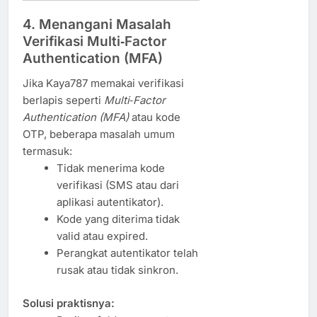
4. Menangani Masalah
Verifikasi Multi‑Factor
Authentication (MFA)
Jika Kaya787 memakai verifikasi
berlapis seperti
Multi‑Factor
Authentication (MFA)
atau kode
OTP, beberapa masalah umum
termasuk:
Tidak menerima kode
verifikasi (SMS atau dari
aplikasi autentikator).
Kode yang diterima tidak
valid atau expired.
Perangkat autentikator telah
rusak atau tidak sinkron.
Solusi praktisnya: