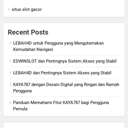
situs slot gacor
Recent Posts
LEBAH4D untuk Pengguna yang Mengutamakan
Kemudahan Navigasi
EDWINSLOT dan Pentingnya Sistem Akses yang Stabil
LEBAH4D dan Pentingnya Sistem Akses yang Stabil
KAYA787 dengan Desain Digital yang Ringan dan Ramah
Pengguna
Panduan Memahami Fitur KAYA787 bagi Pengguna
Pemula