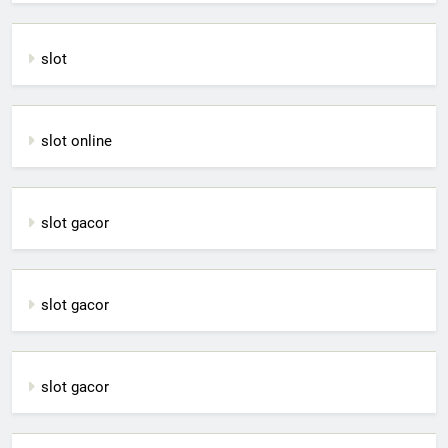
slot
slot online
slot gacor
slot gacor
slot gacor