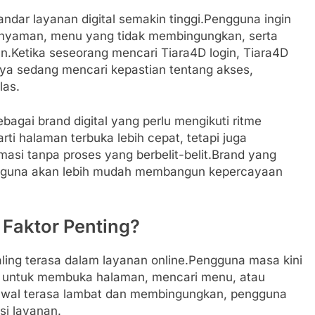
ar layanan digital semakin tinggi.Pengguna ingin
 nyaman, menu yang tidak membingungkan, serta
.Ketika seseorang mencari Tiara4D login, Tiara4D
anya sedang mencari kepastian tentang akses,
las.
bagai brand digital yang perlu mengikuti ritme
ti halaman terbuka lebih cepat, tetapi juga
si tanpa proses yang berbelit-belit.Brand yang
una akan lebih mudah membangun kepercayaan
Faktor Penting?
ling terasa dalam layanan online.Pengguna masa kini
a untuk membuka halaman, mencari menu, atau
awal terasa lambat dan membingungkan, pengguna
si layanan.