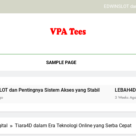
EDWINSLOT dan 
LEBAH4D dan 
KAYA787 dengan Desain Dig
 Tees
LEBAH4D untuk Pengguna yan
ya Dengan Kaus Trendy Dari VPA Tees. Temukan Berbagai Desa
EDWINSLOT dan 
SAMPLE PAGE
LEBAH4D dan 
KAYA787 dengan Desain Dig
ingnya Sistem Akses yang Stabil
LEBAH4D dan Penting
3 Weeks Ago
ital
Tiara4D dalam Era Teknologi Online yang Serba Cepat