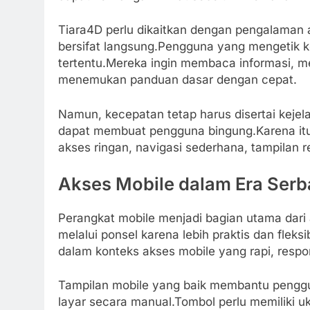
Tiara4D perlu dikaitkan dengan pengalaman 
bersifat langsung.Pengguna yang mengetik 
tertentu.Mereka ingin membaca informasi, 
menemukan panduan dasar dengan cepat.
Namun, kecepatan tetap harus disertai kejela
dapat membuat pengguna bingung.Karena itu
akses ringan, navigasi sederhana, tampilan 
Akses Mobile dalam Era Serb
Perangkat mobile menjadi bagian utama dari
melalui ponsel karena lebih praktis dan fleks
dalam konteks akses mobile yang rapi, respo
Tampilan mobile yang baik membantu pengg
layar secara manual.Tombol perlu memiliki 