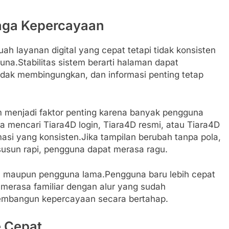
jaga Kepercayaan
uah layanan digital yang cepat tetapi tidak konsisten
na.Stabilitas sistem berarti halaman dapat
tidak membingungkan, dan informasi penting tetap
m menjadi faktor penting karena banyak pengguna
a mencari Tiara4D login, Tiara4D resmi, atau Tiara4D
asi yang konsisten.Jika tampilan berubah tanpa pola,
rsusun rapi, pengguna dapat merasa ragu.
u maupun pengguna lama.Pengguna baru lebih cepat
erasa familiar dengan alur yang sudah
membangun kepercayaan secara bertahap.
e Cepat