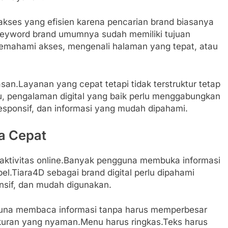
akses yang efisien karena pencarian brand biasanya
keyword brand umumnya sudah memiliki tujuan
memahami akses, mengenali halaman yang tepat, atau
san.Layanan yang cepat tetapi tidak terstruktur tetap
, pengalaman digital yang baik perlu menggabungkan
responsif, dan informasi yang mudah dipahami.
a Cepat
 aktivitas online.Banyak pengguna membuka informasi
ibel.Tiara4D sebagai brand digital perlu dipahami
nsif, dan mudah digunakan.
una membaca informasi tanpa harus memperbesar
ukuran yang nyaman.Menu harus ringkas.Teks harus