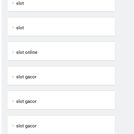
slot
slot
slot online
slot gacor
slot gacor
slot gacor