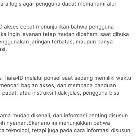
ecara logis agar pengguna dapat memahami alur
a4D akses cepat menunjukkan bahwa pengguna
a ingin layanan tetap mudah dipahami saat dibuka
menggunakan jaringan terbatas, maupun hanya
si.
iara4D melalui ponsel saat sedang memiliki waktu
r, mencari bagian akses, dan membaca panduan
adat, atau instruksi tidak jelas, pengguna bisa
tama mudah dikenali, dan informasi penting disusun
bih nyaman.Skenario ini menunjukkan bahwa
a teknologi, tetapi juga pada cara informasi disusun