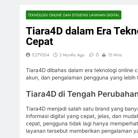
TEKNOLOGI ONLINE DAN EFISIENSI LAYANAN DIGITAL
Tiara4D dalam Era Tekn
Cepat
0
E279204
3 Months Ago
15 Mins
Tiara4D dibahas dalam era teknologi online c
akun, dan pengalaman pengguna yang lebih t
Tiara4D di Tengah Perubahan
Tiara4D menjadi salah satu brand yang ban
informasi digital yang cepat, jelas, dan mud
cepat, pengguna tidak lagi hanya memperhat
layanan tersebut memberikan pengalaman yan