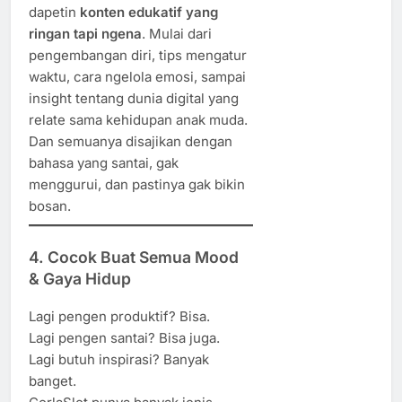
dapetin
konten edukatif yang
ringan tapi ngena
. Mulai dari
pengembangan diri, tips mengatur
waktu, cara ngelola emosi, sampai
insight tentang dunia digital yang
relate sama kehidupan anak muda.
Dan semuanya disajikan dengan
bahasa yang santai, gak
menggurui, dan pastinya gak bikin
bosan.
4.
Cocok Buat Semua Mood
& Gaya Hidup
Lagi pengen produktif? Bisa.
Lagi pengen santai? Bisa juga.
Lagi butuh inspirasi? Banyak
banget.