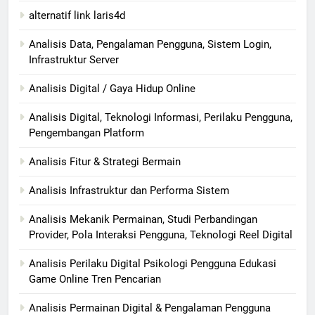
alternatif link laris4d
Analisis Data, Pengalaman Pengguna, Sistem Login,
Infrastruktur Server
Analisis Digital / Gaya Hidup Online
Analisis Digital, Teknologi Informasi, Perilaku Pengguna,
Pengembangan Platform
Analisis Fitur & Strategi Bermain
Analisis Infrastruktur dan Performa Sistem
Analisis Mekanik Permainan, Studi Perbandingan
Provider, Pola Interaksi Pengguna, Teknologi Reel Digital
Analisis Perilaku Digital Psikologi Pengguna Edukasi
Game Online Tren Pencarian
Analisis Permainan Digital & Pengalaman Pengguna