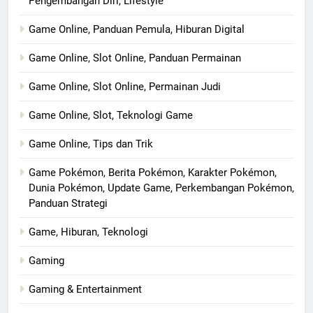
Pengembangan Diri, Lifestyle
Game Online, Panduan Pemula, Hiburan Digital
Game Online, Slot Online, Panduan Permainan
Game Online, Slot Online, Permainan Judi
Game Online, Slot, Teknologi Game
Game Online, Tips dan Trik
Game Pokémon, Berita Pokémon, Karakter Pokémon,
Dunia Pokémon, Update Game, Perkembangan Pokémon,
Panduan Strategi
Game, Hiburan, Teknologi
Gaming
Gaming & Entertainment