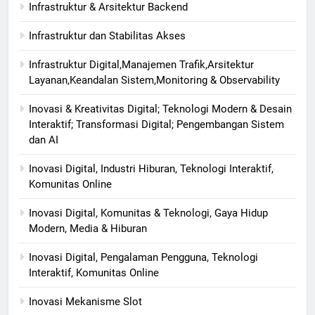
Infrastruktur & Arsitektur Backend
Infrastruktur dan Stabilitas Akses
Infrastruktur Digital,Manajemen Trafik,Arsitektur
Layanan,Keandalan Sistem,Monitoring & Observability
Inovasi & Kreativitas Digital; Teknologi Modern & Desain
Interaktif; Transformasi Digital; Pengembangan Sistem
dan AI
Inovasi Digital, Industri Hiburan, Teknologi Interaktif,
Komunitas Online
Inovasi Digital, Komunitas & Teknologi, Gaya Hidup
Modern, Media & Hiburan
Inovasi Digital, Pengalaman Pengguna, Teknologi
Interaktif, Komunitas Online
Inovasi Mekanisme Slot