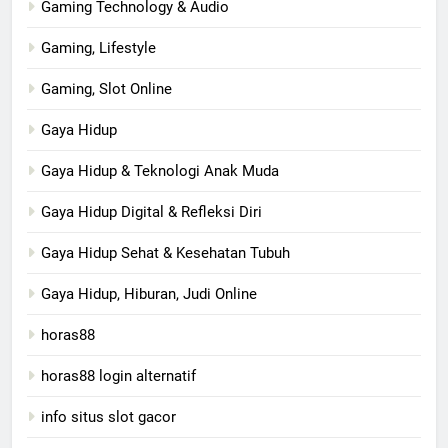
Gaming Technology & Audio
Gaming, Lifestyle
Gaming, Slot Online
Gaya Hidup
Gaya Hidup & Teknologi Anak Muda
Gaya Hidup Digital & Refleksi Diri
Gaya Hidup Sehat & Kesehatan Tubuh
Gaya Hidup, Hiburan, Judi Online
horas88
horas88 login alternatif
info situs slot gacor