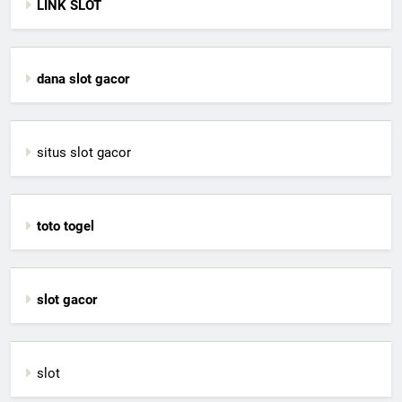
LINK SLOT
dana slot gacor
situs slot gacor
toto togel
slot gacor
slot