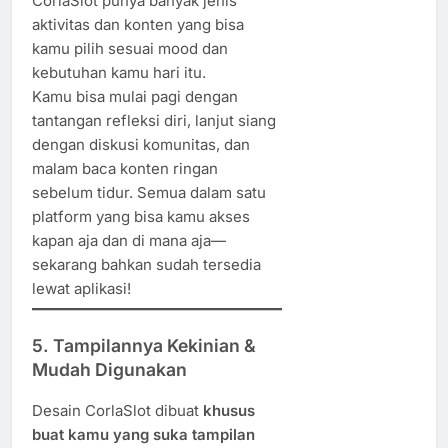
CorlaSlot punya banyak jenis
aktivitas dan konten yang bisa
kamu pilih sesuai mood dan
kebutuhan kamu hari itu.
Kamu bisa mulai pagi dengan
tantangan refleksi diri, lanjut siang
dengan diskusi komunitas, dan
malam baca konten ringan
sebelum tidur. Semua dalam satu
platform yang bisa kamu akses
kapan aja dan di mana aja—
sekarang bahkan sudah tersedia
lewat aplikasi!
5.
Tampilannya Kekinian &
Mudah Digunakan
Desain CorlaSlot dibuat
khusus
buat kamu yang suka tampilan