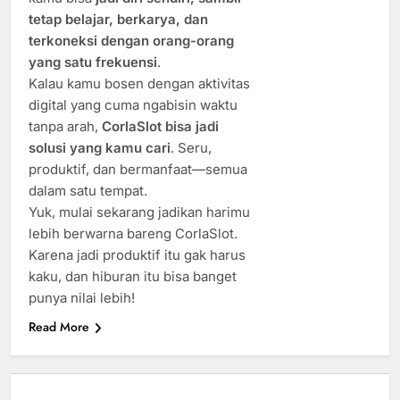
tetap belajar, berkarya, dan
terkoneksi dengan orang-orang
yang satu frekuensi
.
Kalau kamu bosen dengan aktivitas
digital yang cuma ngabisin waktu
tanpa arah,
CorlaSlot bisa jadi
solusi yang kamu cari
. Seru,
produktif, dan bermanfaat—semua
dalam satu tempat.
Yuk, mulai sekarang jadikan harimu
lebih berwarna bareng CorlaSlot.
Karena jadi produktif itu gak harus
kaku, dan hiburan itu bisa banget
punya nilai lebih!
Read More