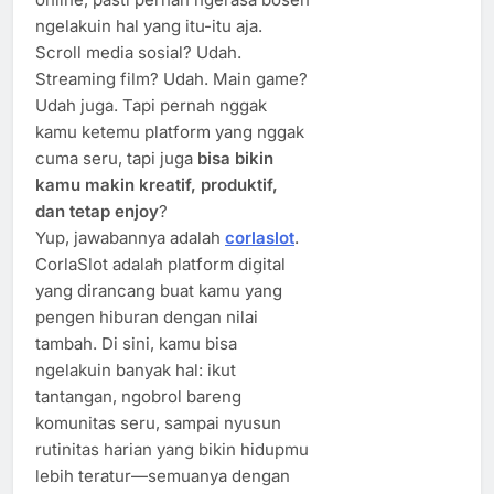
ngelakuin hal yang itu-itu aja.
Scroll media sosial? Udah.
Streaming film? Udah. Main game?
Udah juga. Tapi pernah nggak
kamu ketemu platform yang nggak
cuma seru, tapi juga
bisa bikin
kamu makin kreatif, produktif,
dan tetap enjoy
?
Yup, jawabannya adalah
corlaslot
.
CorlaSlot adalah platform digital
yang dirancang buat kamu yang
pengen hiburan dengan nilai
tambah. Di sini, kamu bisa
ngelakuin banyak hal: ikut
tantangan, ngobrol bareng
komunitas seru, sampai nyusun
rutinitas harian yang bikin hidupmu
lebih teratur—semuanya dengan