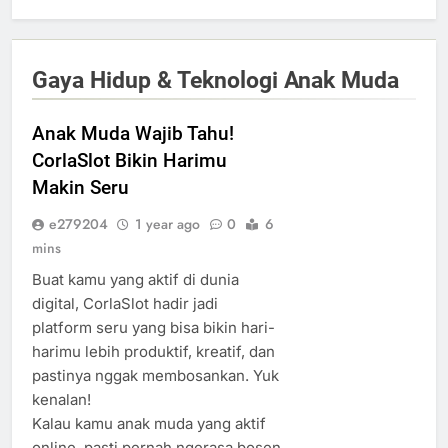
Gaya Hidup & Teknologi Anak Muda
Anak Muda Wajib Tahu!
CorlaSlot Bikin Harimu
Makin Seru
e279204
1 year ago
0
6
mins
Buat kamu yang aktif di dunia
digital, CorlaSlot hadir jadi
platform seru yang bisa bikin hari-
harimu lebih produktif, kreatif, dan
pastinya nggak membosankan. Yuk
kenalan!
Kalau kamu anak muda yang aktif
online, pasti pernah ngerasa bosen