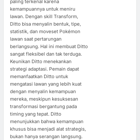
paling terkenal karena
kemampuannya untuk meniru
lawan. Dengan skill Transform,
Ditto bisa menyalin bentuk, tipe,
statistik, dan moveset Pokémon
lawan saat pertarungan
berlangsung. Hal ini membuat Ditto
sangat fleksibel dan tak terduga.
Keunikan Ditto menekankan
strategi adaptasi. Pemain dapat
memanfaatkan Ditto untuk
mengatasi lawan yang lebih kuat
dengan menyalin kemampuan
mereka, meskipun kesuksesan
transformasi bergantung pada
timing yang tepat. Ditto
menunjukkan bahwa kemampuan
khusus bisa menjadi alat strategis,
bukan hanya serangan langsung.