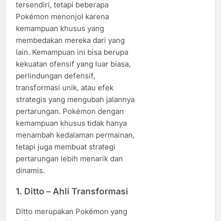
tersendiri, tetapi beberapa
Pokémon menonjol karena
kemampuan khusus yang
membedakan mereka dari yang
lain. Kemampuan ini bisa berupa
kekuatan ofensif yang luar biasa,
perlindungan defensif,
transformasi unik, atau efek
strategis yang mengubah jalannya
pertarungan. Pokémon dengan
kemampuan khusus tidak hanya
menambah kedalaman permainan,
tetapi juga membuat strategi
pertarungan lebih menarik dan
dinamis.
1. Ditto – Ahli Transformasi
Ditto merupakan Pokémon yang