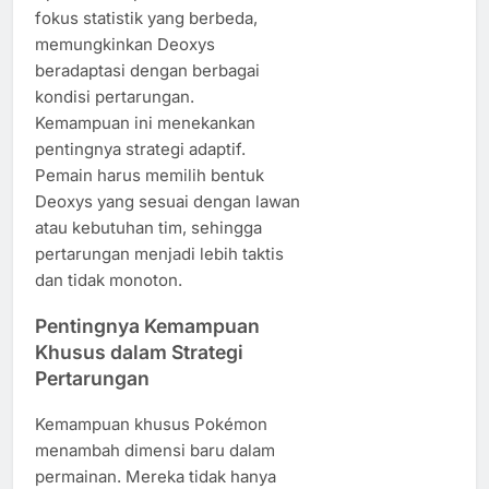
fokus statistik yang berbeda,
memungkinkan Deoxys
beradaptasi dengan berbagai
kondisi pertarungan.
Kemampuan ini menekankan
pentingnya strategi adaptif.
Pemain harus memilih bentuk
Deoxys yang sesuai dengan lawan
atau kebutuhan tim, sehingga
pertarungan menjadi lebih taktis
dan tidak monoton.
Pentingnya Kemampuan
Khusus dalam Strategi
Pertarungan
Kemampuan khusus Pokémon
menambah dimensi baru dalam
permainan. Mereka tidak hanya