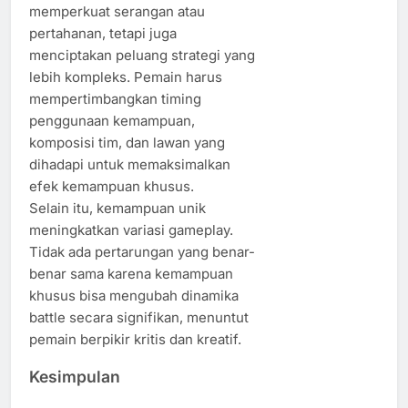
memperkuat serangan atau
pertahanan, tetapi juga
menciptakan peluang strategi yang
lebih kompleks. Pemain harus
mempertimbangkan timing
penggunaan kemampuan,
komposisi tim, dan lawan yang
dihadapi untuk memaksimalkan
efek kemampuan khusus.
Selain itu, kemampuan unik
meningkatkan variasi gameplay.
Tidak ada pertarungan yang benar-
benar sama karena kemampuan
khusus bisa mengubah dinamika
battle secara signifikan, menuntut
pemain berpikir kritis dan kreatif.
Kesimpulan