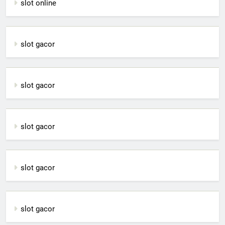
slot online
slot gacor
slot gacor
slot gacor
slot gacor
slot gacor