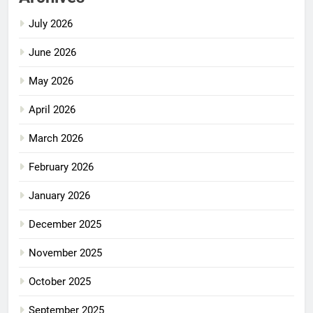
July 2026
June 2026
May 2026
April 2026
March 2026
February 2026
January 2026
December 2025
November 2025
October 2025
September 2025