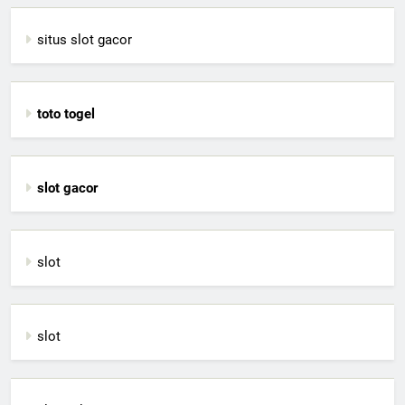
situs slot gacor
toto togel
slot gacor
slot
slot