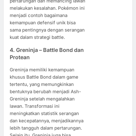
pertarungan dan memancing lawan
melakukan kesalahan. Pokémon ini
menjadi contoh bagaimana
kemampuan defensif unik bisa
sama pentingnya dengan serangan
kuat dalam strategi battle.
4. Greninja – Battle Bond dan
Protean
Greninja memiliki kemampuan
khusus Battle Bond dalam game
tertentu, yang memungkinkan
bentuknya berubah menjadi Ash-
Greninja setelah mengalahkan
lawan. Transformasi ini
meningkatkan statistik serangan
dan kecepatannya, menjadikannya
lebih tangguh dalam pertarungan.
Selain itu, Greninja juga bisa