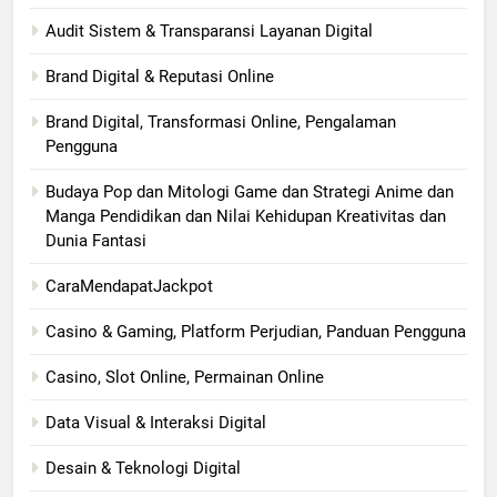
Audit Sistem & Transparansi Layanan Digital
Brand Digital & Reputasi Online
Brand Digital, Transformasi Online, Pengalaman
Pengguna
Budaya Pop dan Mitologi Game dan Strategi Anime dan
Manga Pendidikan dan Nilai Kehidupan Kreativitas dan
Dunia Fantasi
CaraMendapatJackpot
Casino & Gaming, Platform Perjudian, Panduan Pengguna
Casino, Slot Online, Permainan Online
Data Visual & Interaksi Digital
Desain & Teknologi Digital