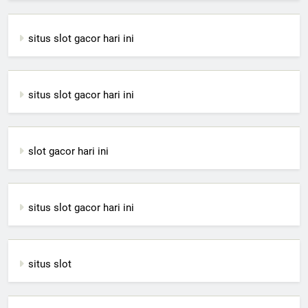
situs slot gacor hari ini
situs slot gacor hari ini
slot gacor hari ini
situs slot gacor hari ini
situs slot