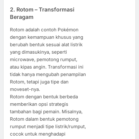
2. Rotom – Transformasi
Beragam
Rotom adalah contoh Pokémon
dengan kemampuan khusus yang
berubah bentuk sesuai alat listrik
yang dimasukinya, seperti
microwave, pemotong rumput,
atau kipas angin. Transformasi ini
tidak hanya mengubah penampilan
Rotom, tetapi juga tipe dan
moveset-nya.
Rotom dengan bentuk berbeda
memberikan opsi strategis
tambahan bagi pemain. Misalnya,
Rotom dalam bentuk pemotong
rumput menjadi tipe listrik/rumput,
cocok untuk menghadapi