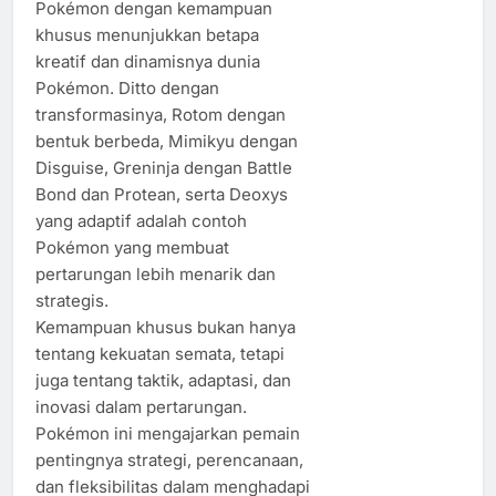
Pokémon dengan kemampuan
khusus menunjukkan betapa
kreatif dan dinamisnya dunia
Pokémon. Ditto dengan
transformasinya, Rotom dengan
bentuk berbeda, Mimikyu dengan
Disguise, Greninja dengan Battle
Bond dan Protean, serta Deoxys
yang adaptif adalah contoh
Pokémon yang membuat
pertarungan lebih menarik dan
strategis.
Kemampuan khusus bukan hanya
tentang kekuatan semata, tetapi
juga tentang taktik, adaptasi, dan
inovasi dalam pertarungan.
Pokémon ini mengajarkan pemain
pentingnya strategi, perencanaan,
dan fleksibilitas dalam menghadapi