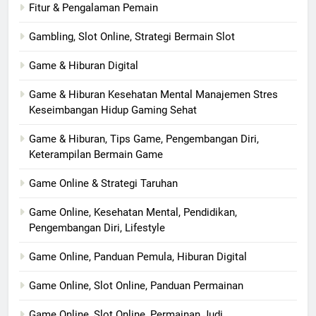
Fitur & Pengalaman Pemain
Gambling, Slot Online, Strategi Bermain Slot
Game & Hiburan Digital
Game & Hiburan Kesehatan Mental Manajemen Stres
Keseimbangan Hidup Gaming Sehat
Game & Hiburan, Tips Game, Pengembangan Diri,
Keterampilan Bermain Game
Game Online & Strategi Taruhan
Game Online, Kesehatan Mental, Pendidikan,
Pengembangan Diri, Lifestyle
Game Online, Panduan Pemula, Hiburan Digital
Game Online, Slot Online, Panduan Permainan
Game Online, Slot Online, Permainan Judi