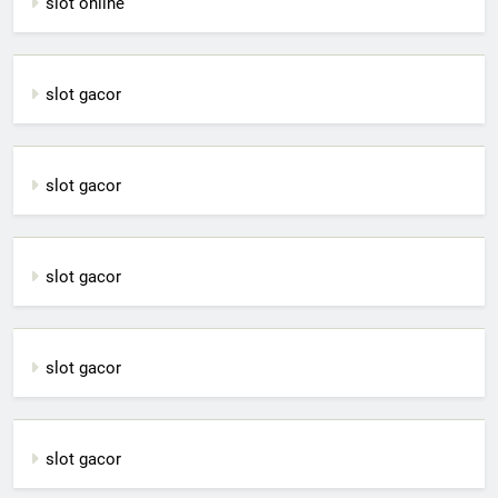
slot online
slot gacor
slot gacor
slot gacor
slot gacor
slot gacor