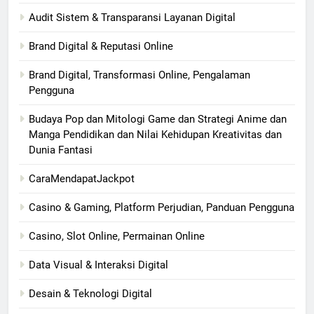
Audit Sistem & Transparansi Layanan Digital
Brand Digital & Reputasi Online
Brand Digital, Transformasi Online, Pengalaman
Pengguna
Budaya Pop dan Mitologi Game dan Strategi Anime dan
Manga Pendidikan dan Nilai Kehidupan Kreativitas dan
Dunia Fantasi
CaraMendapatJackpot
Casino & Gaming, Platform Perjudian, Panduan Pengguna
Casino, Slot Online, Permainan Online
Data Visual & Interaksi Digital
Desain & Teknologi Digital