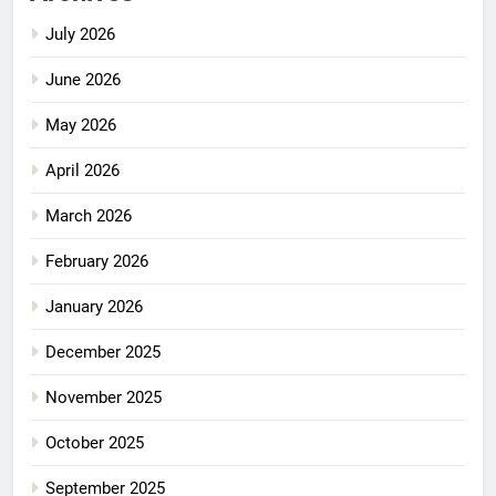
July 2026
June 2026
May 2026
April 2026
March 2026
February 2026
January 2026
December 2025
November 2025
October 2025
September 2025