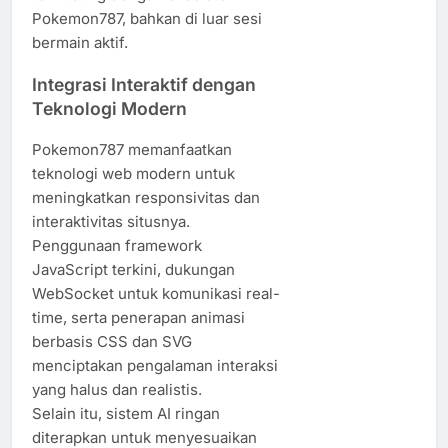
Pokemon787, bahkan di luar sesi
bermain aktif.
Integrasi Interaktif dengan
Teknologi Modern
Pokemon787 memanfaatkan
teknologi web modern untuk
meningkatkan responsivitas dan
interaktivitas situsnya.
Penggunaan framework
JavaScript terkini, dukungan
WebSocket untuk komunikasi real-
time, serta penerapan animasi
berbasis CSS dan SVG
menciptakan pengalaman interaksi
yang halus dan realistis.
Selain itu, sistem AI ringan
diterapkan untuk menyesuaikan