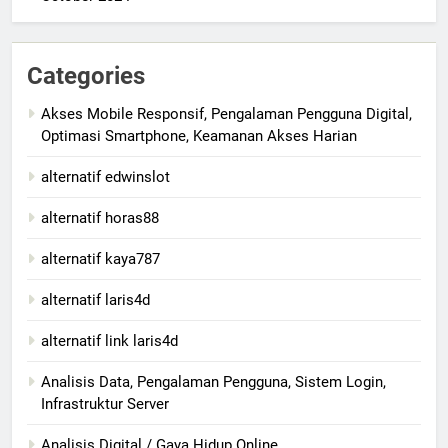
Categories
Akses Mobile Responsif, Pengalaman Pengguna Digital,
Optimasi Smartphone, Keamanan Akses Harian
alternatif edwinslot
alternatif horas88
alternatif kaya787
alternatif laris4d
alternatif link laris4d
Analisis Data, Pengalaman Pengguna, Sistem Login,
Infrastruktur Server
Analisis Digital / Gaya Hidup Online