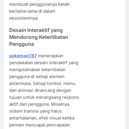
membuat penggunanya betah
berlama-lama di dalam
ekosistemnya.
Desain Interaktif yang
Mendorong Keterlibatan
Pengguna
pokemon787
menerapkan
pendekatan desain interaktif yang
mengutamakan keterlibatan
pengguna di setiap elemen
antarmuka. Setiap tombol, menu,
dan animasi dirancang dengan
tujuan untuk merangsang respons
aktif dari pengguna. Misalnya,
sistem transisi yang halus
antarhalaman, efek visual ketika
pemain mencapai pencapaian