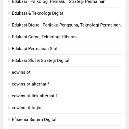
Edukasi · Psikologi Perilaku · Strategi Permainan
Edukasi & Teknologi Digital
Edukasi Digital, Perilaku Pengguna, Teknologi Permainan
Edukasi Game, Teknologi Hiburan
Edukasi Permainan Slot
Edukasi Slot & Strategi Digital
edwinslot
edwinslot alternatif
edwinslot link alternatif
edwinslot login
Efisiensi Sistem Digital