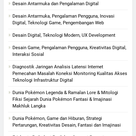
Desain Antarmuka dan Pengalaman Digital
Desain Antarmuka, Pengalaman Pengguna, Inovasi
Digital, Teknologi Game, Pengembangan Web
Desain Digital, Teknologi Modern, UX Development
Desain Game, Pengalaman Pengguna, Kreativitas Digital,
Interaksi Sosial
Diagnostik Jaringan Analisis Latensi Internet
Pemecahan Masalah Koneksi Monitoring Kualitas Akses
Teknologi Infrastruktur Digital
Dunia Pokémon Legenda & Ramalan Lore & Mitologi
Fiksi Sejarah Dunia Pokémon Fantasi & Imajinasi
Makhluk Langka
Dunia Pokémon, Game dan Hiburan, Strategi
Pertarungan, Kreativitas Desain, Fantasi dan Imajinasi