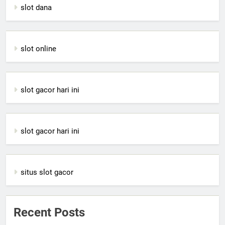
slot dana
slot online
slot gacor hari ini
slot gacor hari ini
situs slot gacor
Recent Posts