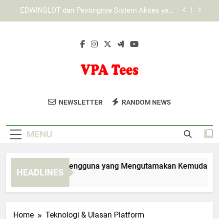
Skip
LEBAH4D dan Pentingnya Sistem Akses yang
to
Stabil
content
KAYA787 dengan Desain Digital yang Ringan dan
Ramah Pengguna
LEBAH4D untuk Pengguna yang Mengutamakan
Kemudahan Navigasi
EDWINSLOT dan Pentingnya Sistem Akses yang
Stabil
VPA Tees
Tampil Gaya Dengan Kaus Trendy Dari
LEBAH4D dan Pentingnya Sistem Akses yang
NEWSLETTER
RANDOM NEWS
Stabil
VPA Tees. Temukan Berbagai Desain
KAYA787 dengan Desain Digital yang Ringan dan
Menarik Yang Cocok Untuk Setiap
Ramah Pengguna
MENU
Suasana.
EBAH4D untuk Pengguna yang Mengutamakan Kemudahan Nav
HEADLINES
Weeks Ago
Home
Teknologi & Ulasan Platform