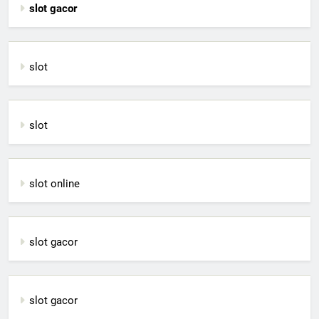
slot gacor
slot
slot
slot online
slot gacor
slot gacor