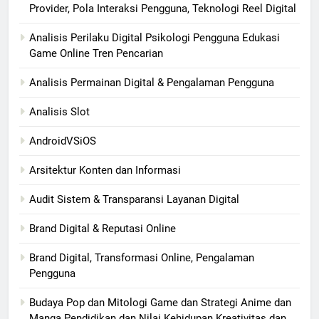
Provider, Pola Interaksi Pengguna, Teknologi Reel Digital
Analisis Perilaku Digital Psikologi Pengguna Edukasi
Game Online Tren Pencarian
Analisis Permainan Digital & Pengalaman Pengguna
Analisis Slot
AndroidVSiOS
Arsitektur Konten dan Informasi
Audit Sistem & Transparansi Layanan Digital
Brand Digital & Reputasi Online
Brand Digital, Transformasi Online, Pengalaman
Pengguna
Budaya Pop dan Mitologi Game dan Strategi Anime dan
Manga Pendidikan dan Nilai Kehidupan Kreativitas dan