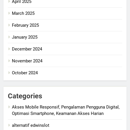
April 2025
March 2025
February 2025
January 2025
December 2024
November 2024
October 2024
Categories
Akses Mobile Responsif, Pengalaman Pengguna Digital,
Optimasi Smartphone, Keamanan Akses Harian
alternatif edwinslot