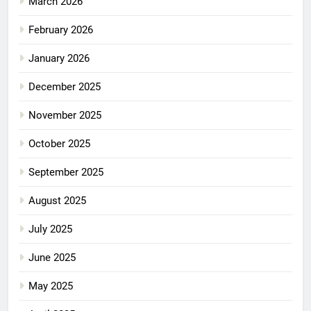
March 2026
February 2026
January 2026
December 2025
November 2025
October 2025
September 2025
August 2025
July 2025
June 2025
May 2025