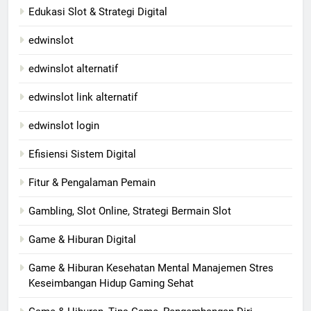
Edukasi Slot & Strategi Digital
edwinslot
edwinslot alternatif
edwinslot link alternatif
edwinslot login
Efisiensi Sistem Digital
Fitur & Pengalaman Pemain
Gambling, Slot Online, Strategi Bermain Slot
Game & Hiburan Digital
Game & Hiburan Kesehatan Mental Manajemen Stres
Keseimbangan Hidup Gaming Sehat