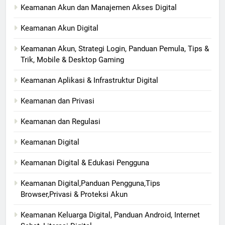
Keamanan Akun dan Manajemen Akses Digital
Keamanan Akun Digital
Keamanan Akun, Strategi Login, Panduan Pemula, Tips &
Trik, Mobile & Desktop Gaming
Keamanan Aplikasi & Infrastruktur Digital
Keamanan dan Privasi
Keamanan dan Regulasi
Keamanan Digital
Keamanan Digital & Edukasi Pengguna
Keamanan Digital,Panduan Pengguna,Tips
Browser,Privasi & Proteksi Akun
Keamanan Keluarga Digital, Panduan Android, Internet