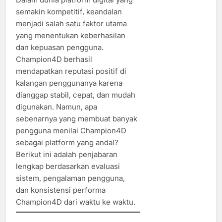
semakin kompetitif, keandalan
menjadi salah satu faktor utama
yang menentukan keberhasilan
dan kepuasan pengguna.
Champion4D berhasil
mendapatkan reputasi positif di
kalangan penggunanya karena
dianggap stabil, cepat, dan mudah
digunakan. Namun, apa
sebenarnya yang membuat banyak
pengguna menilai Champion4D
sebagai platform yang andal?
Berikut ini adalah penjabaran
lengkap berdasarkan evaluasi
sistem, pengalaman pengguna,
dan konsistensi performa
Champion4D dari waktu ke waktu.