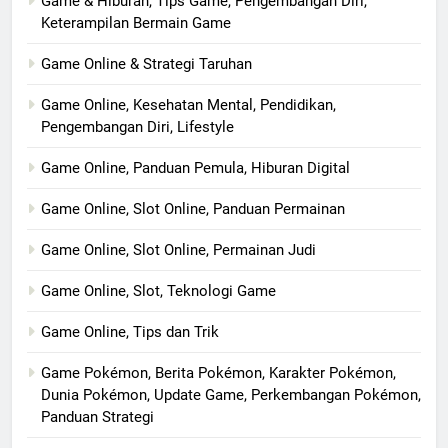
Game & Hiburan, Tips Game, Pengembangan Diri,
Keterampilan Bermain Game
Game Online & Strategi Taruhan
Game Online, Kesehatan Mental, Pendidikan,
Pengembangan Diri, Lifestyle
Game Online, Panduan Pemula, Hiburan Digital
Game Online, Slot Online, Panduan Permainan
Game Online, Slot Online, Permainan Judi
Game Online, Slot, Teknologi Game
Game Online, Tips dan Trik
Game Pokémon, Berita Pokémon, Karakter Pokémon,
Dunia Pokémon, Update Game, Perkembangan Pokémon,
Panduan Strategi