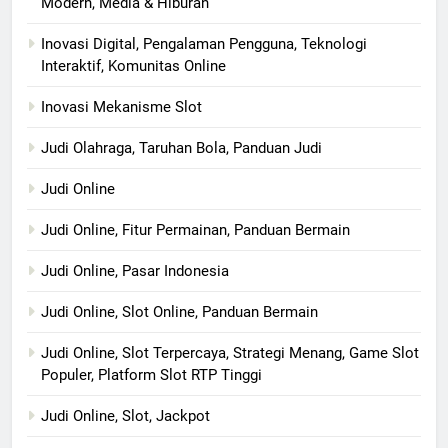
Modern, Media & Hiburan
Inovasi Digital, Pengalaman Pengguna, Teknologi
Interaktif, Komunitas Online
Inovasi Mekanisme Slot
Judi Olahraga, Taruhan Bola, Panduan Judi
Judi Online
Judi Online, Fitur Permainan, Panduan Bermain
Judi Online, Pasar Indonesia
Judi Online, Slot Online, Panduan Bermain
Judi Online, Slot Terpercaya, Strategi Menang, Game Slot
Populer, Platform Slot RTP Tinggi
Judi Online, Slot, Jackpot