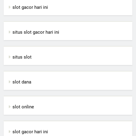
slot gacor hari ini
situs slot gacor hari ini
situs slot
slot dana
slot online
slot gacor hari ini