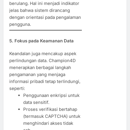
berulang. Hal ini menjadi indikator
jelas bahwa sistem dirancang
dengan orientasi pada pengalaman
pengguna.
5.
Fokus pada Keamanan Data
Keandalan juga mencakup aspek
perlindungan data. Champion4D
menerapkan berbagai langkah
pengamanan yang menjaga
informasi pribadi tetap terlindungi,
seperti:
Penggunaan enkripsi untuk
data sensitif.
Proses verifikasi bertahap
(termasuk CAPTCHA) untuk
menghindari akses tidak