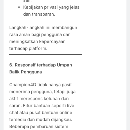
sah.
Kebijakan privasi yang jelas
dan transparan.
Langkah-langkah ini membangun
rasa aman bagi pengguna dan
meningkatkan kepercayaan
terhadap platform.
6.
Responsif terhadap Umpan
Balik Pengguna
Champion4D tidak hanya pasif
menerima pengguna, tetapi juga
aktif merespons keluhan dan
saran. Fitur bantuan seperti live
chat atau pusat bantuan online
tersedia dan mudah dijangkau.
Beberapa pembaruan sistem