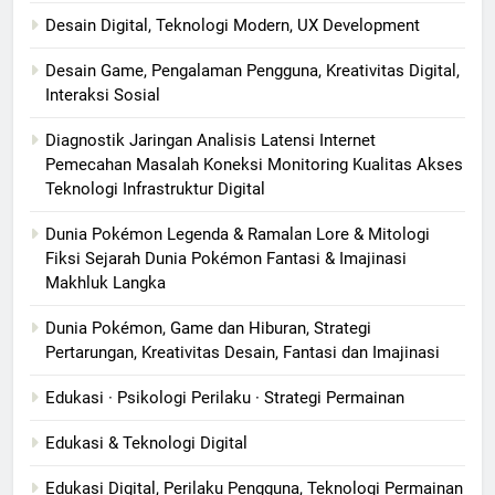
Desain Digital, Teknologi Modern, UX Development
Desain Game, Pengalaman Pengguna, Kreativitas Digital,
Interaksi Sosial
Diagnostik Jaringan Analisis Latensi Internet
Pemecahan Masalah Koneksi Monitoring Kualitas Akses
Teknologi Infrastruktur Digital
Dunia Pokémon Legenda & Ramalan Lore & Mitologi
Fiksi Sejarah Dunia Pokémon Fantasi & Imajinasi
Makhluk Langka
Dunia Pokémon, Game dan Hiburan, Strategi
Pertarungan, Kreativitas Desain, Fantasi dan Imajinasi
Edukasi · Psikologi Perilaku · Strategi Permainan
Edukasi & Teknologi Digital
Edukasi Digital, Perilaku Pengguna, Teknologi Permainan