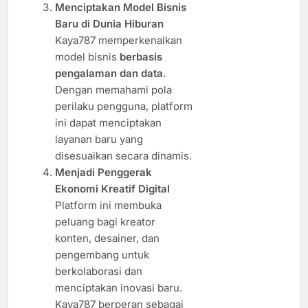
Menciptakan Model Bisnis
Baru di Dunia Hiburan
Kaya787 memperkenalkan
model bisnis
berbasis
pengalaman dan data
.
Dengan memahami pola
perilaku pengguna, platform
ini dapat menciptakan
layanan baru yang
disesuaikan secara dinamis.
Menjadi Penggerak
Ekonomi Kreatif Digital
Platform ini membuka
peluang bagi kreator
konten, desainer, dan
pengembang untuk
berkolaborasi dan
menciptakan inovasi baru.
Kaya787 berperan sebagai