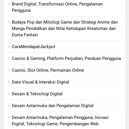
Brand Digital, Transformasi Online, Pengalaman
Pengguna
Budaya Pop dan Mitologi Game dan Strategi Anime dan
Manga Pendidikan dan Nilai Kehidupan Kreativitas dan
Dunia Fantasi
CaraMendapatJackpot
Casino & Gaming, Platform Perjudian, Panduan Pengguna
Casino, Slot Online, Permainan Online
Data Visual & Interaksi Digital
Desain & Teknologi Digital
Desain Antarmuka dan Pengalaman Digital
Desain Antarmuka, Pengalaman Pengguna, Inovasi
Digital, Teknologi Game, Pengembangan Web