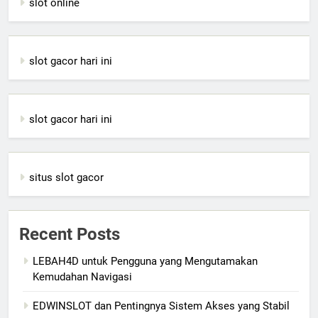
slot online
slot gacor hari ini
slot gacor hari ini
situs slot gacor
Recent Posts
LEBAH4D untuk Pengguna yang Mengutamakan
Kemudahan Navigasi
EDWINSLOT dan Pentingnya Sistem Akses yang Stabil