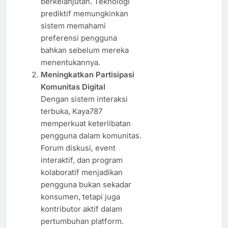
berkelanjutan. Teknologi
prediktif memungkinkan
sistem memahami
preferensi pengguna
bahkan sebelum mereka
menentukannya.
Meningkatkan Partisipasi
Komunitas Digital
Dengan sistem interaksi
terbuka, Kaya787
memperkuat keterlibatan
pengguna dalam komunitas.
Forum diskusi, event
interaktif, dan program
kolaboratif menjadikan
pengguna bukan sekadar
konsumen, tetapi juga
kontributor aktif dalam
pertumbuhan platform.