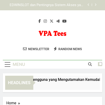
Skip
LEBAH4D dan Pentingnya Sistem Akses yang
to
Stabil
content
KAYA787 dengan Desain Digital yang Ringan dan
Ramah Pengguna
LEBAH4D untuk Pengguna yang Mengutamakan
Kemudahan Navigasi
EDWINSLOT dan Pentingnya Sistem Akses yang
Stabil
VPA Tees
Tampil Gaya Dengan Kaus Trendy Dari
LEBAH4D dan Pentingnya Sistem Akses yang
NEWSLETTER
RANDOM NEWS
Stabil
VPA Tees. Temukan Berbagai Desain
KAYA787 dengan Desain Digital yang Ringan dan
Menarik Yang Cocok Untuk Setiap
Ramah Pengguna
MENU
Suasana.
LEBAH4D untuk Pengguna yang Mengutamakan Kemudahan Na
HEADLINES
 Weeks Ago
Home