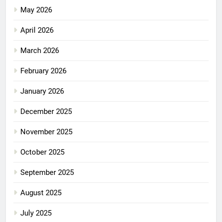
May 2026
April 2026
March 2026
February 2026
January 2026
December 2025
November 2025
October 2025
September 2025
August 2025
July 2025