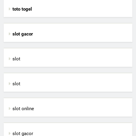
toto togel
slot gacor
slot
slot
slot online
slot gacor