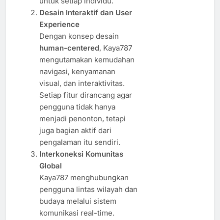
untuk setiap individu.
Desain Interaktif dan User
Experience
Dengan konsep desain
human-centered
, Kaya787
mengutamakan kemudahan
navigasi, kenyamanan
visual, dan interaktivitas.
Setiap fitur dirancang agar
pengguna tidak hanya
menjadi penonton, tetapi
juga bagian aktif dari
pengalaman itu sendiri.
Interkoneksi Komunitas
Global
Kaya787 menghubungkan
pengguna lintas wilayah dan
budaya melalui sistem
komunikasi real-time.