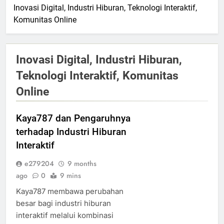
Inovasi Digital, Industri Hiburan, Teknologi Interaktif,
Komunitas Online
Inovasi Digital, Industri Hiburan,
Teknologi Interaktif, Komunitas
Online
Kaya787 dan Pengaruhnya
terhadap Industri Hiburan
Interaktif
e279204
9 months
ago
0
9 mins
Kaya787 membawa perubahan
besar bagi industri hiburan
interaktif melalui kombinasi