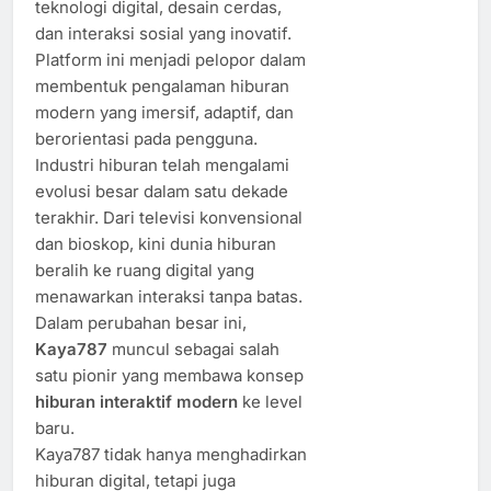
teknologi digital, desain cerdas,
dan interaksi sosial yang inovatif.
Platform ini menjadi pelopor dalam
membentuk pengalaman hiburan
modern yang imersif, adaptif, dan
berorientasi pada pengguna.
Industri hiburan telah mengalami
evolusi besar dalam satu dekade
terakhir. Dari televisi konvensional
dan bioskop, kini dunia hiburan
beralih ke ruang digital yang
menawarkan interaksi tanpa batas.
Dalam perubahan besar ini,
Kaya787
muncul sebagai salah
satu pionir yang membawa konsep
hiburan interaktif modern
ke level
baru.
Kaya787 tidak hanya menghadirkan
hiburan digital, tetapi juga