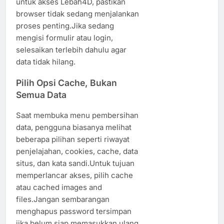
untuk akses Lebah4D, pastikan
browser tidak sedang menjalankan
proses penting.Jika sedang
mengisi formulir atau login,
selesaikan terlebih dahulu agar
data tidak hilang.
Pilih Opsi Cache, Bukan
Semua Data
Saat membuka menu pembersihan
data, pengguna biasanya melihat
beberapa pilihan seperti riwayat
penjelajahan, cookies, cache, data
situs, dan kata sandi.Untuk tujuan
memperlancar akses, pilih cache
atau cached images and
files.Jangan sembarangan
menghapus password tersimpan
jika belum siap memasukkan ulang