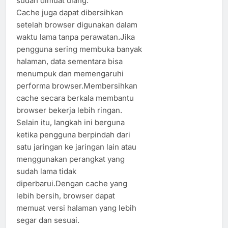
sudah dimuat ulang.
Cache juga dapat dibersihkan
setelah browser digunakan dalam
waktu lama tanpa perawatan.Jika
pengguna sering membuka banyak
halaman, data sementara bisa
menumpuk dan memengaruhi
performa browser.Membersihkan
cache secara berkala membantu
browser bekerja lebih ringan.
Selain itu, langkah ini berguna
ketika pengguna berpindah dari
satu jaringan ke jaringan lain atau
menggunakan perangkat yang
sudah lama tidak
diperbarui.Dengan cache yang
lebih bersih, browser dapat
memuat versi halaman yang lebih
segar dan sesuai.