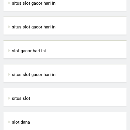
situs slot gacor hari ini
situs slot gacor hari ini
slot gacor hari ini
situs slot gacor hari ini
situs slot
slot dana