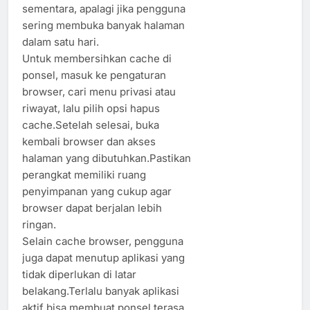
sementara, apalagi jika pengguna
sering membuka banyak halaman
dalam satu hari.
Untuk membersihkan cache di
ponsel, masuk ke pengaturan
browser, cari menu privasi atau
riwayat, lalu pilih opsi hapus
cache.Setelah selesai, buka
kembali browser dan akses
halaman yang dibutuhkan.Pastikan
perangkat memiliki ruang
penyimpanan yang cukup agar
browser dapat berjalan lebih
ringan.
Selain cache browser, pengguna
juga dapat menutup aplikasi yang
tidak diperlukan di latar
belakang.Terlalu banyak aplikasi
aktif bisa membuat ponsel terasa