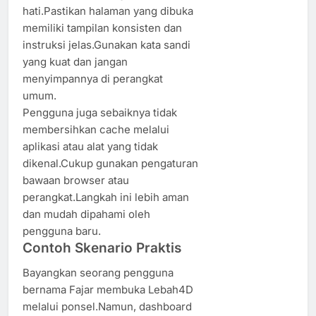
hati.Pastikan halaman yang dibuka
memiliki tampilan konsisten dan
instruksi jelas.Gunakan kata sandi
yang kuat dan jangan
menyimpannya di perangkat
umum.
Pengguna juga sebaiknya tidak
membersihkan cache melalui
aplikasi atau alat yang tidak
dikenal.Cukup gunakan pengaturan
bawaan browser atau
perangkat.Langkah ini lebih aman
dan mudah dipahami oleh
pengguna baru.
Contoh Skenario Praktis
Bayangkan seorang pengguna
bernama Fajar membuka Lebah4D
melalui ponsel.Namun, dashboard