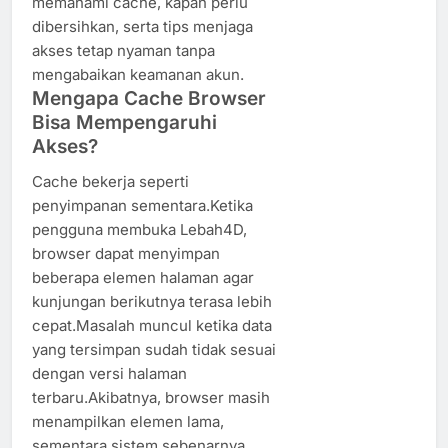
memahami cache, kapan perlu
dibersihkan, serta tips menjaga
akses tetap nyaman tanpa
mengabaikan keamanan akun.
Mengapa Cache Browser
Bisa Mempengaruhi
Akses?
Cache bekerja seperti
penyimpanan sementara.Ketika
pengguna membuka Lebah4D,
browser dapat menyimpan
beberapa elemen halaman agar
kunjungan berikutnya terasa lebih
cepat.Masalah muncul ketika data
yang tersimpan sudah tidak sesuai
dengan versi halaman
terbaru.Akibatnya, browser masih
menampilkan elemen lama,
sementara sistem sebenarnya