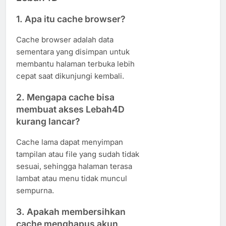
1. Apa itu cache browser?
Cache browser adalah data
sementara yang disimpan untuk
membantu halaman terbuka lebih
cepat saat dikunjungi kembali.
2. Mengapa cache bisa
membuat akses Lebah4D
kurang lancar?
Cache lama dapat menyimpan
tampilan atau file yang sudah tidak
sesuai, sehingga halaman terasa
lambat atau menu tidak muncul
sempurna.
3. Apakah membersihkan
cache menghapus akun