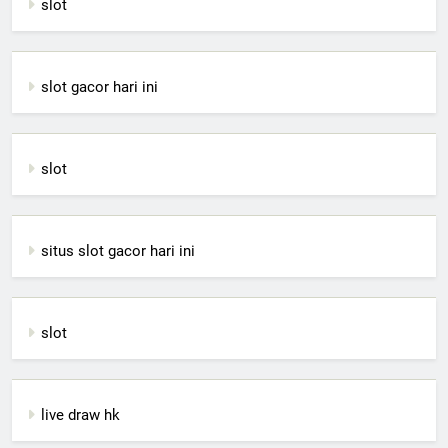
slot
slot gacor hari ini
slot
situs slot gacor hari ini
slot
live draw hk