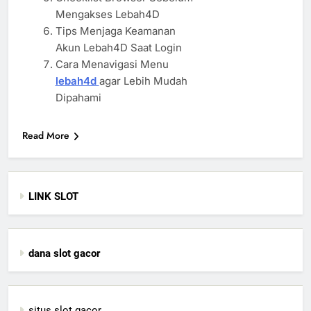
Mengakses Lebah4D
Tips Menjaga Keamanan
Akun Lebah4D Saat Login
Cara Menavigasi Menu
lebah4d
agar Lebih Mudah
Dipahami
Read More
LINK SLOT
dana slot gacor
situs slot gacor