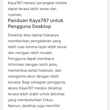
Kaya787 melalui perangkat mobile
dapat terasa lebih aman dan
nyaman.
Panduan Kaya787 untuk
Pengguna Desktop
Desktop atau laptop biasanya
memberikan pengalaman yang
lebih luas karena layar lebih besar
dan navigasi lebih mudah.
Pengguna dapat membaca
informasi dengan lebih jelas,
memeriksa detail halaman, dan
mengelola akun dengan lebih
leluasa. Bagi sebagian pengguna,
akses Kaya787 melalui desktop
terasa lebih stabil untuk aktivitas
yang membutuhkan fokus.
Namun, desktop juga memiliki