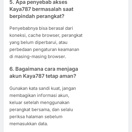
5. Apa penyebab akses
Kaya787 bermasalah saat
berpindah perangkat?
Penyebabnya bisa berasal dari
koneksi, cache browser, perangkat
yang belum diperbarui, atau
perbedaan pengaturan keamanan
di masing-masing browser.
6. Bagaimana cara menjaga
akun Kaya787 tetap aman?
Gunakan kata sandi kuat, jangan
membagikan informasi akun,
keluar setelah menggunakan
perangkat bersama, dan selalu
periksa halaman sebelum
memasukkan data.