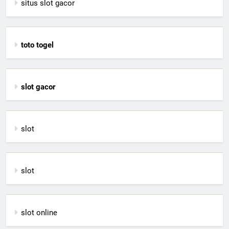
situs slot gacor
toto togel
slot gacor
slot
slot
slot online