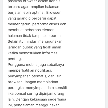
pastikan browser dalam kondisi
terbaru agar tampilan halaman
berjalan lebih optimal. Browser
yang jarang diperbarui dapat
memengaruhi performa akses dan
membuat beberapa elemen
halaman tidak tampil sempurna.
Selain itu, hindari menggunakan
jaringan publik yang tidak aman
ketika memasukkan informasi
penting.
Pengguna mobile juga sebaiknya
memperhatikan notifikasi,
penyimpanan otomatis, dan izin
browser. Jangan membiarkan
perangkat menyimpan data sensitif
jika ponsel sering dipinjam orang
lain. Dengan kebiasaan sederhana
ini, pengalaman menggunakan