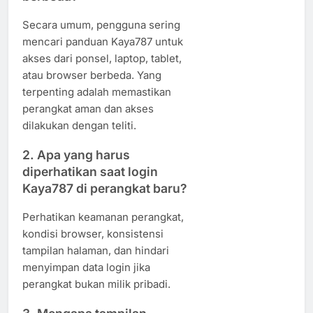
Secara umum, pengguna sering
mencari panduan Kaya787 untuk
akses dari ponsel, laptop, tablet,
atau browser berbeda. Yang
terpenting adalah memastikan
perangkat aman dan akses
dilakukan dengan teliti.
2. Apa yang harus
diperhatikan saat login
Kaya787 di perangkat baru?
Perhatikan keamanan perangkat,
kondisi browser, konsistensi
tampilan halaman, dan hindari
menyimpan data login jika
perangkat bukan milik pribadi.