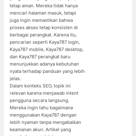
tetap aman. Mereka tidak hanya
mencari halaman masuk, tetapi
juga ingin memastikan bahwa
proses akses tetap konsisten di
berbagai perangkat. Karena itu,
pencarian seperti Kaya787 login,
Kaya787 mobile, Kaya787 desktop,
dan Kaya787 perangkat baru
menunjukkan adanya kebutuhan
nyata terhadap panduan yang lebih
jelas.
Dalam konteks SEO, topik ini
relevan karena menjawab intent
pengguna secara langsung.
Mereka ingin tahu bagaimana
menggunakan Kaya787 dengan
lebih nyaman tanpa mengabaikan
keamanan akun. Artikel yang