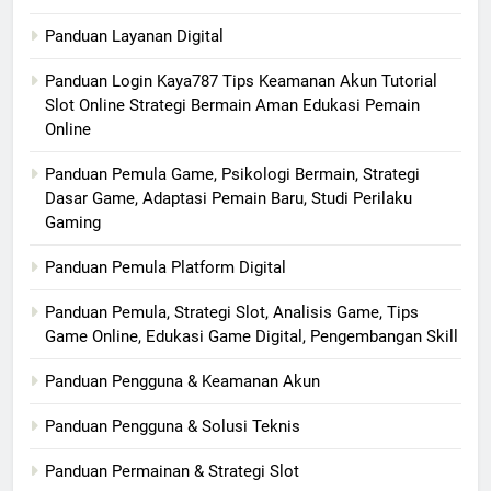
Panduan Layanan Digital
Panduan Login Kaya787 Tips Keamanan Akun Tutorial
Slot Online Strategi Bermain Aman Edukasi Pemain
Online
Panduan Pemula Game, Psikologi Bermain, Strategi
Dasar Game, Adaptasi Pemain Baru, Studi Perilaku
Gaming
Panduan Pemula Platform Digital
Panduan Pemula, Strategi Slot, Analisis Game, Tips
Game Online, Edukasi Game Digital, Pengembangan Skill
Panduan Pengguna & Keamanan Akun
Panduan Pengguna & Solusi Teknis
Panduan Permainan & Strategi Slot