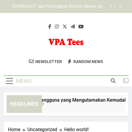
Skip
LEBAH4D dan Pentingnya Sistem Akses yang
to
Stabil
content
KAYA787 dengan Desain Digital yang Ringan dan
Ramah Pengguna
LEBAH4D untuk Pengguna yang Mengutamakan
Kemudahan Navigasi
EDWINSLOT dan Pentingnya Sistem Akses yang
Stabil
VPA Tees
Tampil Gaya Dengan Kaus Trendy Dari
LEBAH4D dan Pentingnya Sistem Akses yang
NEWSLETTER
RANDOM NEWS
Stabil
VPA Tees. Temukan Berbagai Desain
KAYA787 dengan Desain Digital yang Ringan dan
Menarik Yang Cocok Untuk Setiap
Ramah Pengguna
MENU
Suasana.
EBAH4D untuk Pengguna yang Mengutamakan Kemudahan Nav
HEADLINES
Weeks Ago
Home
Uncategorized
Hello world!