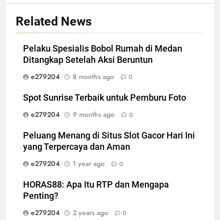
Related News
Pelaku Spesialis Bobol Rumah di Medan
Ditangkap Setelah Aksi Beruntun
e279204
8 months ago
0
Spot Sunrise Terbaik untuk Pemburu Foto
e279204
9 months ago
0
Peluang Menang di Situs Slot Gacor Hari Ini
yang Terpercaya dan Aman
e279204
1 year ago
0
HORAS88: Apa Itu RTP dan Mengapa
Penting?
e279204
2 years ago
0