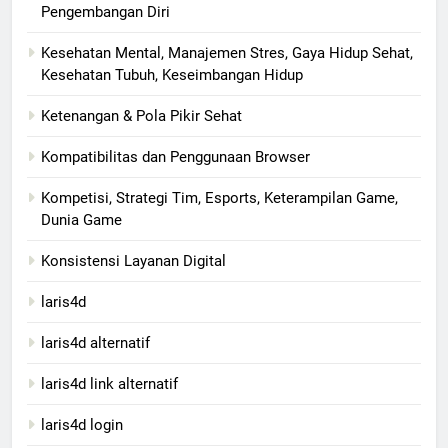
Pengembangan Diri
Kesehatan Mental, Manajemen Stres, Gaya Hidup Sehat,
Kesehatan Tubuh, Keseimbangan Hidup
Ketenangan & Pola Pikir Sehat
Kompatibilitas dan Penggunaan Browser
Kompetisi, Strategi Tim, Esports, Keterampilan Game,
Dunia Game
Konsistensi Layanan Digital
laris4d
laris4d alternatif
laris4d link alternatif
laris4d login