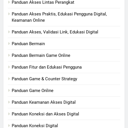
Panduan Akses Lintas Perangkat
Panduan Akses Praktis, Edukasi Pengguna Digital,
Keamanan Online
Panduan Akses, Validasi Link, Edukasi Digital
Panduan Bermain
Panduan Bermain Game Online
Panduan Fitur dan Edukasi Pengguna
Panduan Game & Counter Strategy
Panduan Game Online
Panduan Keamanan Akses Digital
Panduan Koneksi dan Akses Digital
Panduan Koneksi Digital