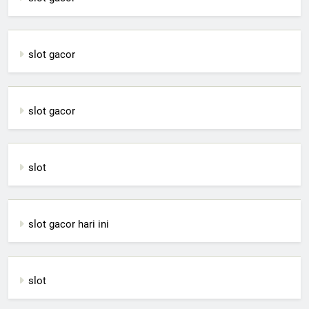
slot gacor
slot gacor
slot
slot gacor hari ini
slot