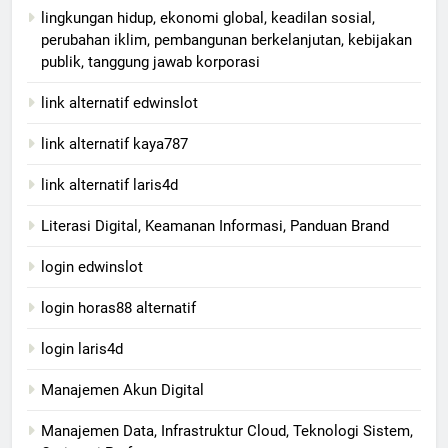
lingkungan hidup, ekonomi global, keadilan sosial,
perubahan iklim, pembangunan berkelanjutan, kebijakan
publik, tanggung jawab korporasi
link alternatif edwinslot
link alternatif kaya787
link alternatif laris4d
Literasi Digital, Keamanan Informasi, Panduan Brand
login edwinslot
login horas88 alternatif
login laris4d
Manajemen Akun Digital
Manajemen Data, Infrastruktur Cloud, Teknologi Sistem,