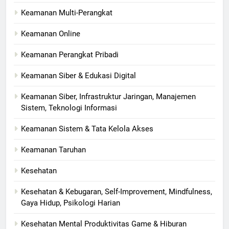
Keamanan Multi-Perangkat
Keamanan Online
Keamanan Perangkat Pribadi
Keamanan Siber & Edukasi Digital
Keamanan Siber, Infrastruktur Jaringan, Manajemen
Sistem, Teknologi Informasi
Keamanan Sistem & Tata Kelola Akses
Keamanan Taruhan
Kesehatan
Kesehatan & Kebugaran, Self-Improvement, Mindfulness,
Gaya Hidup, Psikologi Harian
Kesehatan Mental Produktivitas Game & Hiburan