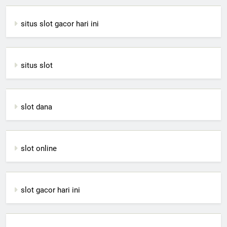
situs slot gacor hari ini
situs slot
slot dana
slot online
slot gacor hari ini