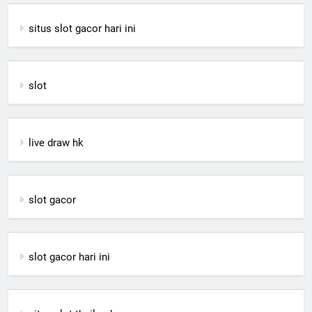
situs slot gacor hari ini
slot
live draw hk
slot gacor
slot gacor hari ini