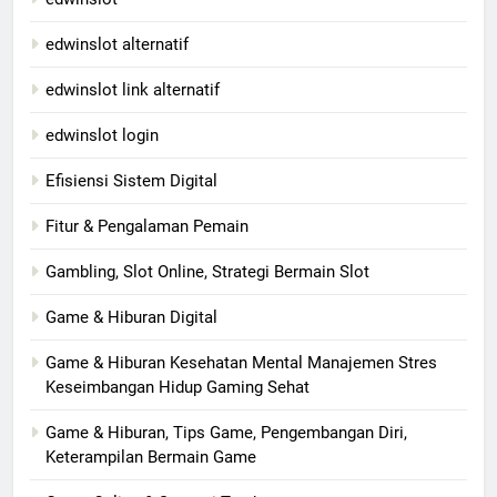
edwinslot alternatif
edwinslot link alternatif
edwinslot login
Efisiensi Sistem Digital
Fitur & Pengalaman Pemain
Gambling, Slot Online, Strategi Bermain Slot
Game & Hiburan Digital
Game & Hiburan Kesehatan Mental Manajemen Stres
Keseimbangan Hidup Gaming Sehat
Game & Hiburan, Tips Game, Pengembangan Diri,
Keterampilan Bermain Game