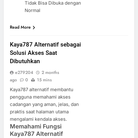
Tidak Bisa Dibuka dengan
Normal
Read More
Kaya787 Alternatif sebagai
Solusi Akses Saat
Dibutuhkan
e279204
2 months
ago
0
15 mins
Kaya787 alternatif membantu
pengguna memahami akses
cadangan yang aman, jelas, dan
praktis saat halaman utama
mengalami kendala akses.
Memahami Fungsi
Kaya787 Alternatif