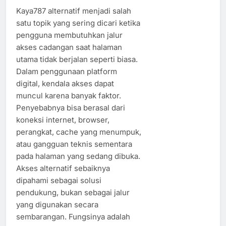
Kaya787 alternatif menjadi salah
satu topik yang sering dicari ketika
pengguna membutuhkan jalur
akses cadangan saat halaman
utama tidak berjalan seperti biasa.
Dalam penggunaan platform
digital, kendala akses dapat
muncul karena banyak faktor.
Penyebabnya bisa berasal dari
koneksi internet, browser,
perangkat, cache yang menumpuk,
atau gangguan teknis sementara
pada halaman yang sedang dibuka.
Akses alternatif sebaiknya
dipahami sebagai solusi
pendukung, bukan sebagai jalur
yang digunakan secara
sembarangan. Fungsinya adalah