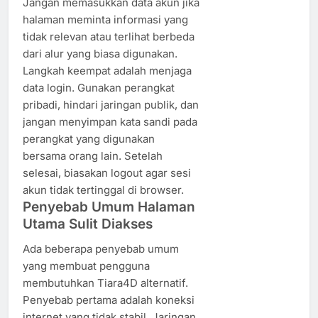
Jangan memasukkan data akun jika
halaman meminta informasi yang
tidak relevan atau terlihat berbeda
dari alur yang biasa digunakan.
Langkah keempat adalah menjaga
data login. Gunakan perangkat
pribadi, hindari jaringan publik, dan
jangan menyimpan kata sandi pada
perangkat yang digunakan
bersama orang lain. Setelah
selesai, biasakan logout agar sesi
akun tidak tertinggal di browser.
Penyebab Umum Halaman
Utama Sulit Diakses
Ada beberapa penyebab umum
yang membuat pengguna
membutuhkan Tiara4D alternatif.
Penyebab pertama adalah koneksi
internet yang tidak stabil. Jaringan