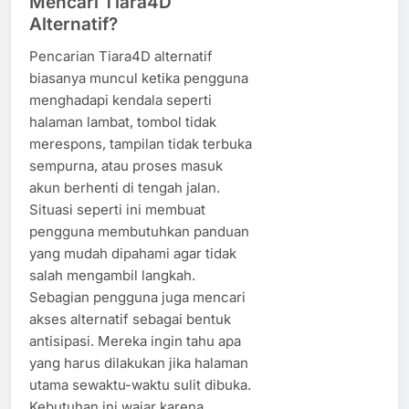
Mencari Tiara4D
Alternatif?
Pencarian Tiara4D alternatif
biasanya muncul ketika pengguna
menghadapi kendala seperti
halaman lambat, tombol tidak
merespons, tampilan tidak terbuka
sempurna, atau proses masuk
akun berhenti di tengah jalan.
Situasi seperti ini membuat
pengguna membutuhkan panduan
yang mudah dipahami agar tidak
salah mengambil langkah.
Sebagian pengguna juga mencari
akses alternatif sebagai bentuk
antisipasi. Mereka ingin tahu apa
yang harus dilakukan jika halaman
utama sewaktu-waktu sulit dibuka.
Kebutuhan ini wajar karena