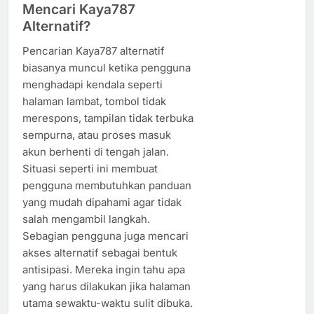
Mencari Kaya787
Alternatif?
Pencarian Kaya787 alternatif
biasanya muncul ketika pengguna
menghadapi kendala seperti
halaman lambat, tombol tidak
merespons, tampilan tidak terbuka
sempurna, atau proses masuk
akun berhenti di tengah jalan.
Situasi seperti ini membuat
pengguna membutuhkan panduan
yang mudah dipahami agar tidak
salah mengambil langkah.
Sebagian pengguna juga mencari
akses alternatif sebagai bentuk
antisipasi. Mereka ingin tahu apa
yang harus dilakukan jika halaman
utama sewaktu-waktu sulit dibuka.