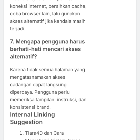
koneksi internet, bersihkan cache,
coba browser lain, lalu gunakan
akses alternatif jika kendala masih
terjadi.
7. Mengapa pengguna harus
berhati-hati mencari akses
alternatif?
Karena tidak semua halaman yang
mengatasnamakan akses
cadangan dapat langsung
dipercaya. Pengguna perlu
memeriksa tampilan, instruksi, dan
konsistensi brand.
Internal Linking
Suggestion
Tiara4D dan Cara