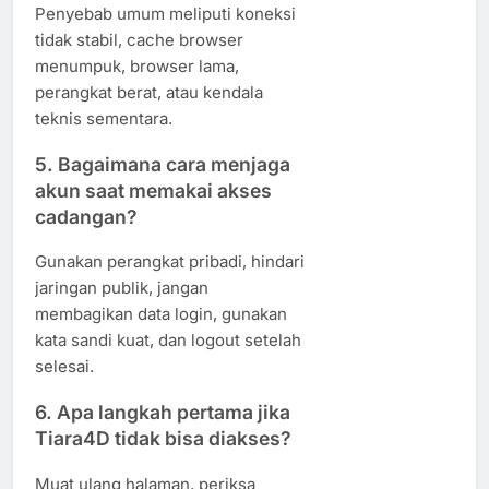
Penyebab umum meliputi koneksi
tidak stabil, cache browser
menumpuk, browser lama,
perangkat berat, atau kendala
teknis sementara.
5. Bagaimana cara menjaga
akun saat memakai akses
cadangan?
Gunakan perangkat pribadi, hindari
jaringan publik, jangan
membagikan data login, gunakan
kata sandi kuat, dan logout setelah
selesai.
6. Apa langkah pertama jika
Tiara4D tidak bisa diakses?
Muat ulang halaman, periksa