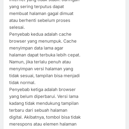
yang sering terputus dapat
membuat halaman gagal dimuat
atau berhenti sebelum proses
selesai.
Penyebab kedua adalah cache
browser yang menumpuk. Cache
menyimpan data lama agar
halaman dapat terbuka lebih cepat.
Namun, jika terlalu penuh atau
menyimpan versi halaman yang
tidak sesuai, tampilan bisa menjadi
tidak normal.
Penyebab ketiga adalah browser
yang belum diperbarui. Versi lama
kadang tidak mendukung tampilan
terbaru dari sebuah halaman
digital. Akibatnya, tombol bisa tidak
merespons atau elemen halaman