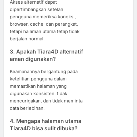
Akses alternatif dapat
dipertimbangkan setelah
pengguna memeriksa koneksi,
browser, cache, dan perangkat,
tetapi halaman utama tetap tidak
berjalan normal.
3. Apakah Tiara4D alternatif
aman digunakan?
Keamanannya bergantung pada
ketelitian pengguna dalam
memastikan halaman yang
digunakan konsisten, tidak
mencurigakan, dan tidak meminta
data berlebihan.
4. Mengapa halaman utama
Tiara4D bisa sulit dibuka?