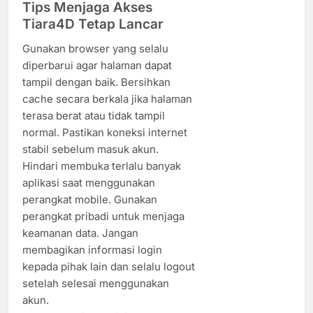
Tips Menjaga Akses
Tiara4D Tetap Lancar
Gunakan browser yang selalu
diperbarui agar halaman dapat
tampil dengan baik. Bersihkan
cache secara berkala jika halaman
terasa berat atau tidak tampil
normal. Pastikan koneksi internet
stabil sebelum masuk akun.
Hindari membuka terlalu banyak
aplikasi saat menggunakan
perangkat mobile. Gunakan
perangkat pribadi untuk menjaga
keamanan data. Jangan
membagikan informasi login
kepada pihak lain dan selalu logout
setelah selesai menggunakan
akun.