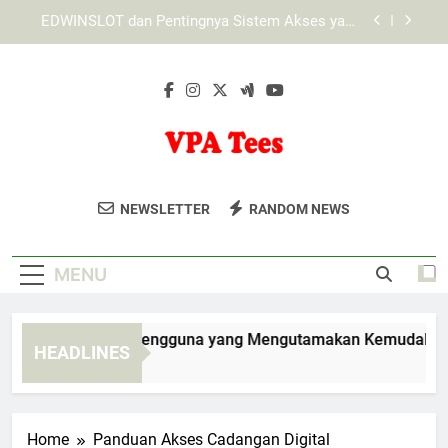
Skip
LEBAH4D dan Pentingnya Sistem Akses yang
to
Stabil
content
KAYA787 dengan Desain Digital yang Ringan dan
Ramah Pengguna
LEBAH4D untuk Pengguna yang Mengutamakan
Kemudahan Navigasi
EDWINSLOT dan Pentingnya Sistem Akses yang
Stabil
VPA Tees
Tampil Gaya Dengan Kaus Trendy Dari
LEBAH4D dan Pentingnya Sistem Akses yang
NEWSLETTER
RANDOM NEWS
Stabil
VPA Tees. Temukan Berbagai Desain
KAYA787 dengan Desain Digital yang Ringan dan
Menarik Yang Cocok Untuk Setiap
Ramah Pengguna
MENU
Suasana.
EBAH4D untuk Pengguna yang Mengutamakan Kemudahan Nav
HEADLINES
Weeks Ago
Home
Panduan Akses Cadangan Digital