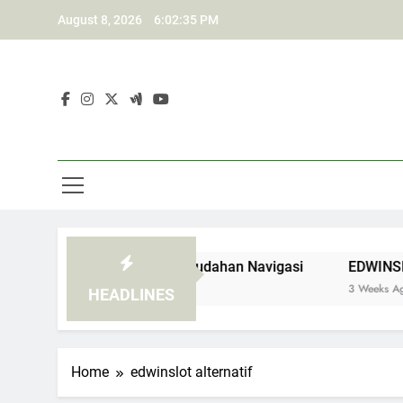
Skip
August 8, 2026
6:02:36 PM
to
content
VPA
Tampil Ga
engutamakan Kemudahan Navigasi
EDWINSLOT dan Pent
3 Weeks Ago
HEADLINES
Home
edwinslot alternatif