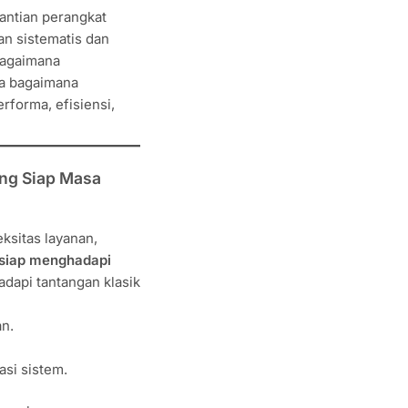
antian perangkat
an sistematis dan
 bagaimana
a bagaimana
rforma, efisiensi,
ang Siap Masa
ksitas layanan,
siap menghadapi
api tantangan klasik
an.
si sistem.