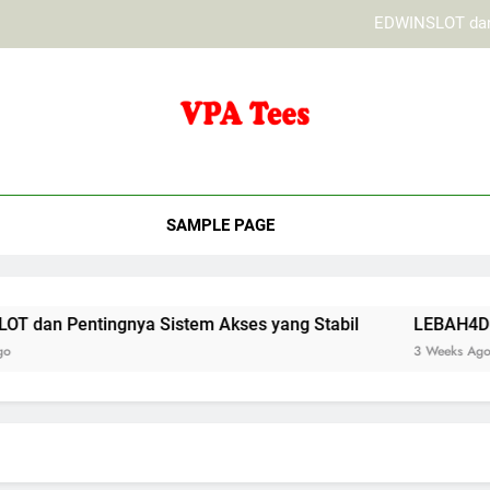
EDWINSLOT dan 
LEBAH4D dan 
KAYA787 dengan Desain Dig
 Tees
LEBAH4D untuk Pengguna yan
ya Dengan Kaus Trendy Dari VPA Tees. Temukan Berbagai Desa
EDWINSLOT dan 
SAMPLE PAGE
LEBAH4D dan 
KAYA787 dengan Desain Dig
ingnya Sistem Akses yang Stabil
LEBAH4D dan Penting
3 Weeks Ago