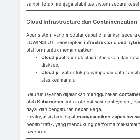
sambil tetap menjaga stabilitas sistem secara kese
Cloud Infrastructure dan Containerization
Agar sistem yang modular dapat dijalankan secara ef
EDWINSLOT menerapkan
infrastruktur cloud hybri
platform untuk memanfaatkan:
Cloud publik
untuk elastisitas skala dan re
diakses.
Cloud privat
untuk penyimpanan data sensiti
atas keamanan.
Seluruh layanan dijalankan menggunakan
containe
oleh
Kubernetes
untuk otomatisasi deployment, p
daya, dan pengaturan beban kerja.
Hasilnya: sistem dapat
menyesuaikan kapasitas se
beban trafik, yang mendukung performa maksimal
resource.