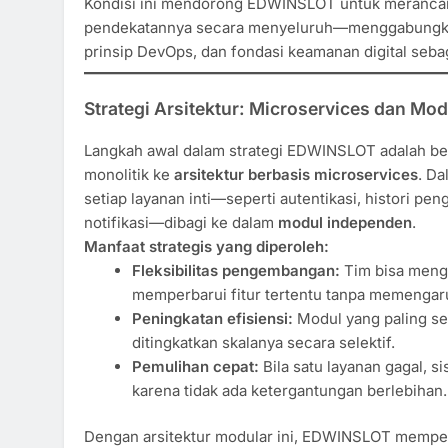
Kondisi ini mendorong EDWINSLOT untuk meranca
pendekatannya secara menyeluruh—menggabungkan
prinsip DevOps, dan fondasi keamanan digital seba
Strategi Arsitektur: Microservices dan Mo
Langkah awal dalam strategi EDWINSLOT adalah ber
monolitik ke
arsitektur berbasis microservices
. Da
setiap layanan inti—seperti autentikasi, histori pe
notifikasi—dibagi ke dalam
modul independen
.
Manfaat strategis yang diperoleh:
Fleksibilitas pengembangan:
Tim bisa meng
memperbarui fitur tertentu tanpa memengaru
Peningkatan efisiensi:
Modul yang paling se
ditingkatkan skalanya secara selektif.
Pemulihan cepat:
Bila satu layanan gagal, si
karena tidak ada ketergantungan berlebihan.
Dengan arsitektur modular ini, EDWINSLOT memperc