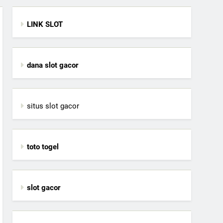
LINK SLOT
dana slot gacor
situs slot gacor
toto togel
slot gacor