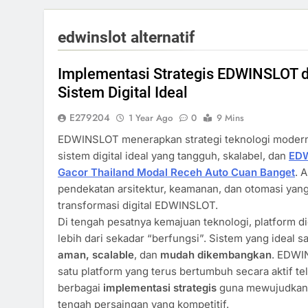
edwinslot alternatif
Implementasi Strategis EDWINSLOT 
Sistem Digital Ideal
E279204
1 Year Ago
0
9 Mins
EDWINSLOT menerapkan strategi teknologi mode
sistem digital ideal yang tangguh, skalabel, dan
EDW
Gacor Thailand Modal Receh Auto Cuan Banget
. 
pendekatan arsitektur, keamanan, dan otomasi yang
transformasi digital EDWINSLOT.
Di tengah pesatnya kemajuan teknologi, platform dig
lebih dari sekadar “berfungsi”. Sistem yang ideal sa
aman, scalable
, dan
mudah dikembangkan
. EDWI
satu platform yang terus bertumbuh secara aktif t
berbagai
implementasi strategis
guna mewujudkan si
tengah persaingan yang kompetitif.