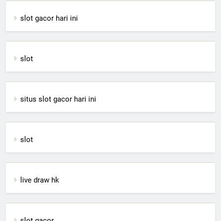
slot gacor hari ini
slot
situs slot gacor hari ini
slot
live draw hk
slot gacor