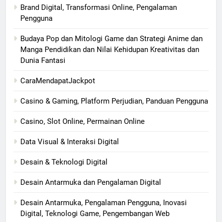
Brand Digital, Transformasi Online, Pengalaman
Pengguna
Budaya Pop dan Mitologi Game dan Strategi Anime dan
Manga Pendidikan dan Nilai Kehidupan Kreativitas dan
Dunia Fantasi
CaraMendapatJackpot
Casino & Gaming, Platform Perjudian, Panduan Pengguna
Casino, Slot Online, Permainan Online
Data Visual & Interaksi Digital
Desain & Teknologi Digital
Desain Antarmuka dan Pengalaman Digital
Desain Antarmuka, Pengalaman Pengguna, Inovasi
Digital, Teknologi Game, Pengembangan Web