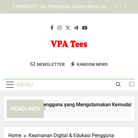
Skip
LEBAH4D dan Pentingnya Sistem Akses yang
to
Stabil
content
KAYA787 dengan Desain Digital yang Ringan dan
Ramah Pengguna
LEBAH4D untuk Pengguna yang Mengutamakan
Kemudahan Navigasi
EDWINSLOT dan Pentingnya Sistem Akses yang
Stabil
VPA Tees
Tampil Gaya Dengan Kaus Trendy Dari
LEBAH4D dan Pentingnya Sistem Akses yang
NEWSLETTER
RANDOM NEWS
Stabil
VPA Tees. Temukan Berbagai Desain
KAYA787 dengan Desain Digital yang Ringan dan
Menarik Yang Cocok Untuk Setiap
Ramah Pengguna
MENU
Suasana.
LEBAH4D untuk Pengguna yang Mengutamakan Kemudahan Na
HEADLINES
 Weeks Ago
Home
Keamanan Digital & Edukasi Pengguna