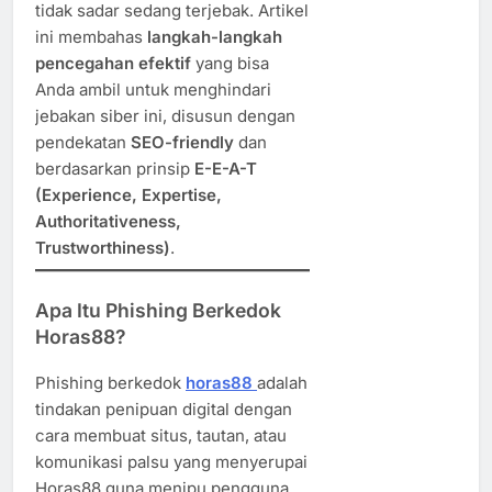
tidak sadar sedang terjebak. Artikel
ini membahas
langkah-langkah
pencegahan efektif
yang bisa
Anda ambil untuk menghindari
jebakan siber ini, disusun dengan
pendekatan
SEO-friendly
dan
berdasarkan prinsip
E-E-A-T
(Experience, Expertise,
Authoritativeness,
Trustworthiness)
.
Apa Itu Phishing Berkedok
Horas88?
Phishing berkedok
horas88
adalah
tindakan penipuan digital dengan
cara membuat situs, tautan, atau
komunikasi palsu yang menyerupai
Horas88 guna menipu pengguna