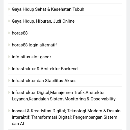
Gaya Hidup Sehat & Kesehatan Tubuh
Gaya Hidup, Hiburan, Judi Online
horas88
horas88 login alternatif
info situs slot gacor
Infrastruktur & Arsitektur Backend
Infrastruktur dan Stabilitas Akses
Infrastruktur Digital,Manajemen Trafik,Arsitektur
Layanan,Keandalan Sistem,Monitoring & Observability
Inovasi & Kreativitas Digital; Teknologi Modern & Desain
Interaktif; Transformasi Digital; Pengembangan Sistem
dan AI