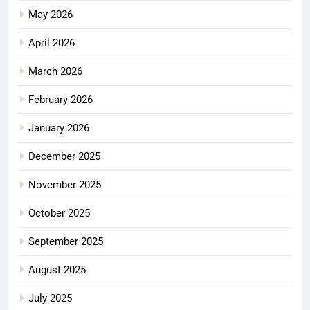
May 2026
April 2026
March 2026
February 2026
January 2026
December 2025
November 2025
October 2025
September 2025
August 2025
July 2025