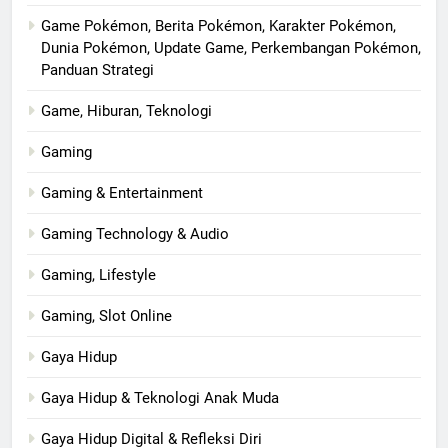
Game Pokémon, Berita Pokémon, Karakter Pokémon,
Dunia Pokémon, Update Game, Perkembangan Pokémon,
Panduan Strategi
Game, Hiburan, Teknologi
Gaming
Gaming & Entertainment
Gaming Technology & Audio
Gaming, Lifestyle
Gaming, Slot Online
Gaya Hidup
Gaya Hidup & Teknologi Anak Muda
Gaya Hidup Digital & Refleksi Diri