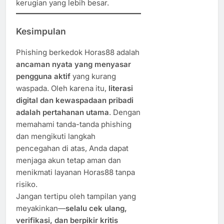
kerugian yang lebih besar.
Kesimpulan
Phishing berkedok Horas88 adalah
ancaman nyata yang menyasar
pengguna aktif
yang kurang
waspada. Oleh karena itu,
literasi
digital dan kewaspadaan pribadi
adalah pertahanan utama
. Dengan
memahami tanda-tanda phishing
dan mengikuti langkah
pencegahan di atas, Anda dapat
menjaga akun tetap aman dan
menikmati layanan Horas88 tanpa
risiko.
Jangan tertipu oleh tampilan yang
meyakinkan—
selalu cek ulang,
verifikasi, dan berpikir kritis