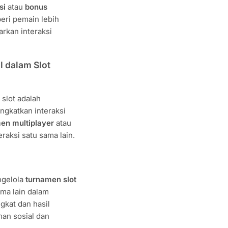
si
atau
bonus
eri pemain lebih
rkan interaksi
 dalam Slot
slot adalah
ingkatkan interaksi
en multiplayer
atau
aksi satu sama lain.
ngelola
turnamen slot
ama lain dalam
kat dan hasil
an sosial dan