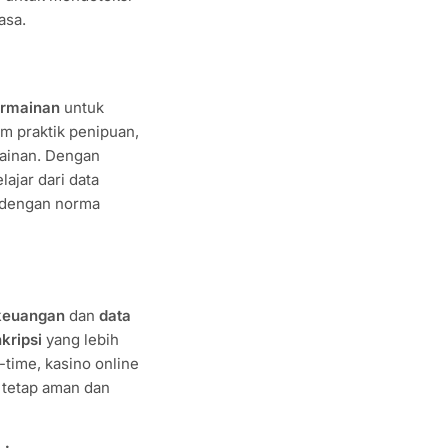
asa.
ermainan
untuk
am praktik penipuan,
mainan. Dengan
lajar dari data
i dengan norma
keuangan
dan
data
kripsi
yang lebih
-time, kasino online
 tetap aman dan