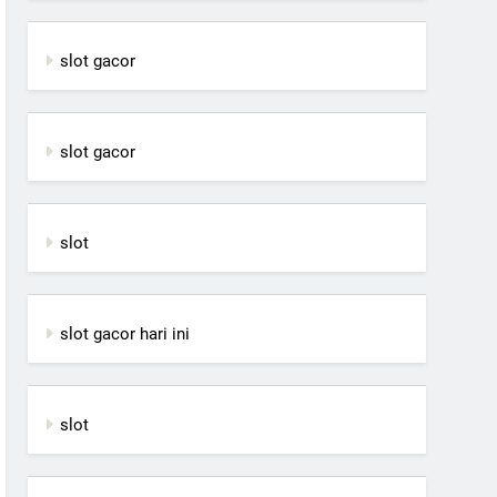
slot gacor
slot gacor
slot
slot gacor hari ini
slot