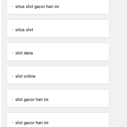
situs slot gacor hari ini
situs slot
slot dana
slot online
slot gacor hari ini
slot gacor hari ini