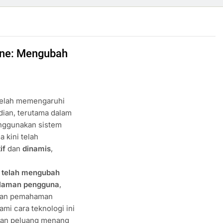
line: Mengubah
elah memengaruhi
dian, terutama dalam
nggunakan sistem
 kini telah
if
dan
dinamis
,
 telah mengubah
laman pengguna
,
gan pemahaman
mi cara teknologi ini
dan peluang menang