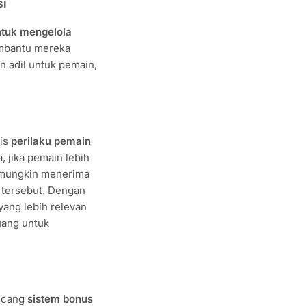
si
ntuk mengelola
embantu mereka
n adil untuk pemain,
sis
perilaku pemain
a, jika pemain lebih
a mungkin menerima
tersebut. Dengan
yang lebih relevan
uang untuk
ncang
sistem bonus