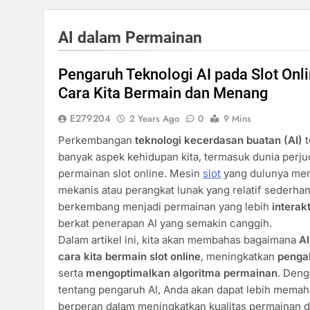
AI dalam Permainan
Pengaruh Teknologi AI pada Slot On
Cara Kita Bermain dan Menang
E279204
2 Years Ago
0
9 Mins
Perkembangan
teknologi kecerdasan buatan (AI)
t
banyak aspek kehidupan kita, termasuk dunia perju
permainan slot online. Mesin
slot
yang dulunya me
mekanis atau perangkat lunak yang relatif sederhana
berkembang menjadi permainan yang lebih
interakt
berkat penerapan AI yang semakin canggih.
Dalam artikel ini, kita akan membahas bagaimana
AI
cara kita bermain slot online
, meningkatkan
penga
serta
mengoptimalkan algoritma permainan
. Den
tentang pengaruh AI, Anda akan dapat lebih memaha
berperan dalam meningkatkan kualitas permainan 