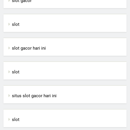
slot gacor
slot
slot gacor hari ini
slot
situs slot gacor hari ini
slot