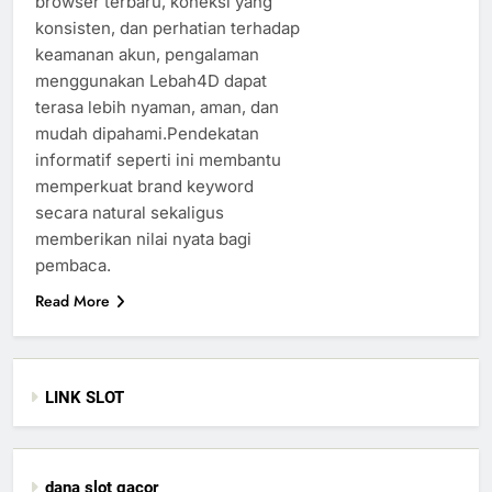
browser terbaru, koneksi yang
konsisten, dan perhatian terhadap
keamanan akun, pengalaman
menggunakan Lebah4D dapat
terasa lebih nyaman, aman, dan
mudah dipahami.Pendekatan
informatif seperti ini membantu
memperkuat brand keyword
secara natural sekaligus
memberikan nilai nyata bagi
pembaca.
Read More
LINK SLOT
dana slot gacor