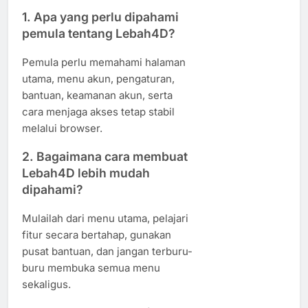
1. Apa yang perlu dipahami
pemula tentang Lebah4D?
Pemula perlu memahami halaman
utama, menu akun, pengaturan,
bantuan, keamanan akun, serta
cara menjaga akses tetap stabil
melalui browser.
2. Bagaimana cara membuat
Lebah4D lebih mudah
dipahami?
Mulailah dari menu utama, pelajari
fitur secara bertahap, gunakan
pusat bantuan, dan jangan terburu-
buru membuka semua menu
sekaligus.