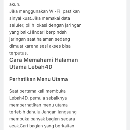
akun.
Jika menggunakan Wi-Fi, pastikan
sinyal kuat.Jika memakai data
seluler, pilih lokasi dengan jaringan
yang baik.Hindari berpindah
jaringan saat halaman sedang
dimuat karena sesi akses bisa
terputus.
Cara Memahami Halaman
Utama Lebah4D
Perhatikan Menu Utama
Saat pertama kali membuka
Lebah4D, pemula sebaiknya
memperhatikan menu utama
terlebih dahulu.Jangan langsung
membuka banyak bagian secara
acak.Cari bagian yang berkaitan