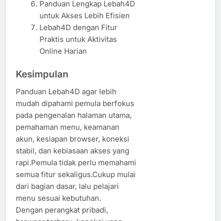
Panduan Lengkap Lebah4D
untuk Akses Lebih Efisien
Lebah4D dengan Fitur
Praktis untuk Aktivitas
Online Harian
Kesimpulan
Panduan Lebah4D agar lebih
mudah dipahami pemula berfokus
pada pengenalan halaman utama,
pemahaman menu, keamanan
akun, kesiapan browser, koneksi
stabil, dan kebiasaan akses yang
rapi.Pemula tidak perlu memahami
semua fitur sekaligus.Cukup mulai
dari bagian dasar, lalu pelajari
menu sesuai kebutuhan.
Dengan perangkat pribadi,