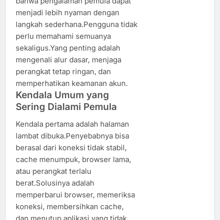
bahwa pengalaman pemula dapat
menjadi lebih nyaman dengan
langkah sederhana.Pengguna tidak
perlu memahami semuanya
sekaligus.Yang penting adalah
mengenali alur dasar, menjaga
perangkat tetap ringan, dan
memperhatikan keamanan akun.
Kendala Umum yang
Sering Dialami Pemula
Kendala pertama adalah halaman
lambat dibuka.Penyebabnya bisa
berasal dari koneksi tidak stabil,
cache menumpuk, browser lama,
atau perangkat terlalu
berat.Solusinya adalah
memperbarui browser, memeriksa
koneksi, membersihkan cache,
dan menutup aplikasi yang tidak