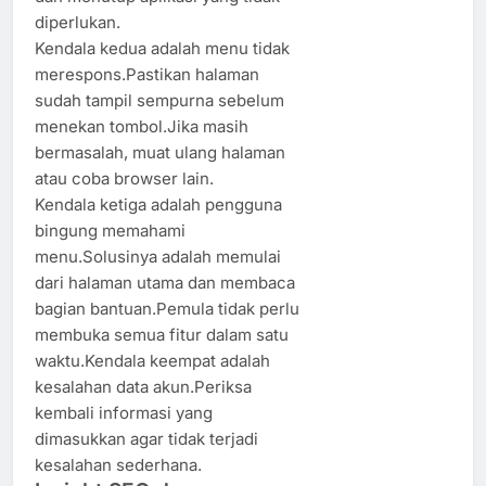
diperlukan.
Kendala kedua adalah menu tidak
merespons.Pastikan halaman
sudah tampil sempurna sebelum
menekan tombol.Jika masih
bermasalah, muat ulang halaman
atau coba browser lain.
Kendala ketiga adalah pengguna
bingung memahami
menu.Solusinya adalah memulai
dari halaman utama dan membaca
bagian bantuan.Pemula tidak perlu
membuka semua fitur dalam satu
waktu.Kendala keempat adalah
kesalahan data akun.Periksa
kembali informasi yang
dimasukkan agar tidak terjadi
kesalahan sederhana.