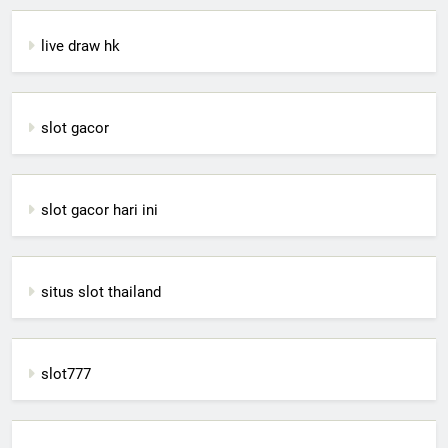
live draw hk
slot gacor
slot gacor hari ini
situs slot thailand
slot777