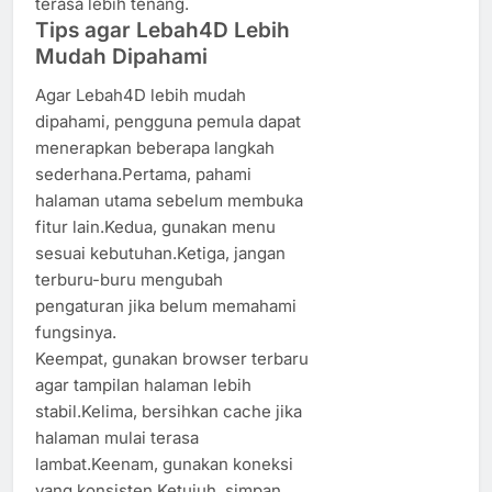
terasa lebih tenang.
Tips agar Lebah4D Lebih
Mudah Dipahami
Agar Lebah4D lebih mudah
dipahami, pengguna pemula dapat
menerapkan beberapa langkah
sederhana.Pertama, pahami
halaman utama sebelum membuka
fitur lain.Kedua, gunakan menu
sesuai kebutuhan.Ketiga, jangan
terburu-buru mengubah
pengaturan jika belum memahami
fungsinya.
Keempat, gunakan browser terbaru
agar tampilan halaman lebih
stabil.Kelima, bersihkan cache jika
halaman mulai terasa
lambat.Keenam, gunakan koneksi
yang konsisten.Ketujuh, simpan