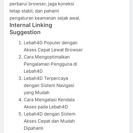
perbarui browser, jaga koneksi
tetap stabil, dan pahami
pengaturan keamanan sejak awal.
Internal Linking
Suggestion
Lebah4D Populer dengan
Akses Cepat Lewat Browser
Cara Mengoptimalkan
Pengalaman Pengguna di
Lebah4D
Lebah4D Terpercaya
dengan Sistem Navigasi
yang Mudah
Cara Mengatasi Kendala
Akses pada Lebah4D
Lebah4D dengan Sistem
Akses Cepat dan Mudah
Dipahami