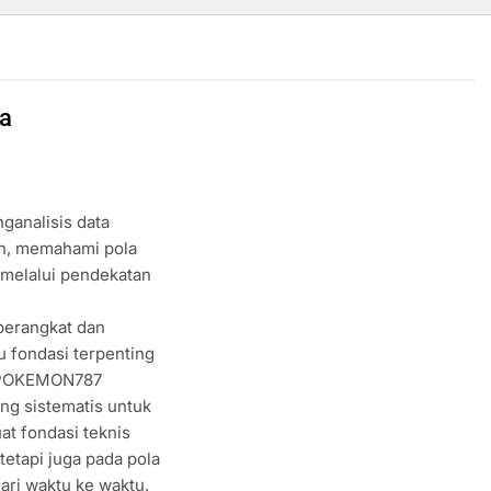
da
analisis data
an, memahami pola
 melalui pendekatan
 perangkat dan
u fondasi terpenting
. POKEMON787
ng sistematis untuk
at fondasi teknis
 tetapi juga pada pola
ri waktu ke waktu.