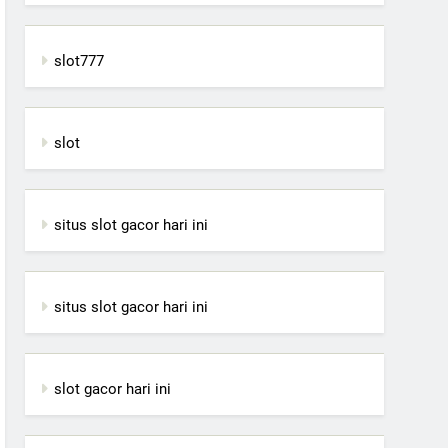
slot777
slot
situs slot gacor hari ini
situs slot gacor hari ini
slot gacor hari ini