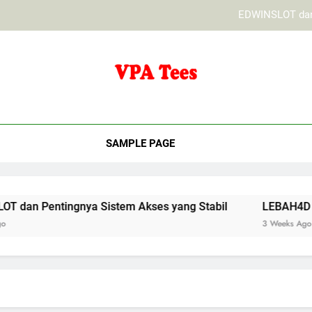
EDWINSLOT dan 
LEBAH4D dan 
KAYA787 dengan Desain Dig
 Tees
LEBAH4D untuk Pengguna yan
ya Dengan Kaus Trendy Dari VPA Tees. Temukan Berbagai Desa
EDWINSLOT dan 
SAMPLE PAGE
LEBAH4D dan 
KAYA787 dengan Desain Dig
ingnya Sistem Akses yang Stabil
LEBAH4D dan Penting
3 Weeks Ago