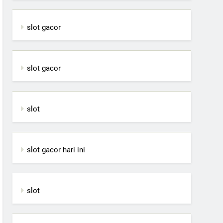
slot gacor
slot gacor
slot
slot gacor hari ini
slot