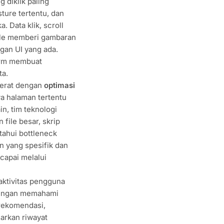
diklik paling
ure tertentu, dan
Data klik, scroll
bile memberi gambaran
gan UI yang ada.
form membuat
ta.
 erat dengan
optimasi
a halaman tertentu
in, tim teknologi
file besar, skrip
tahui bottleneck
 yang spesifik dan
capai melalui
aktivitas pengguna
engan memahami
rekomendasi,
sarkan riwayat