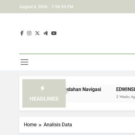
Skip
August 6, 2026
7:56:54 PM
to
content
VPA
Tampil Ga
engutamakan Kemudahan Navigasi
EDWINSLOT dan Pent
2 Weeks Ago
HEADLINES
Home
Analisis Data