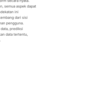
orm secara nyata.
nan, semua aspek dapat
dekatan ini
kembang dari sisi
anan pengguna.
data, prediksi
an data tertentu,
.