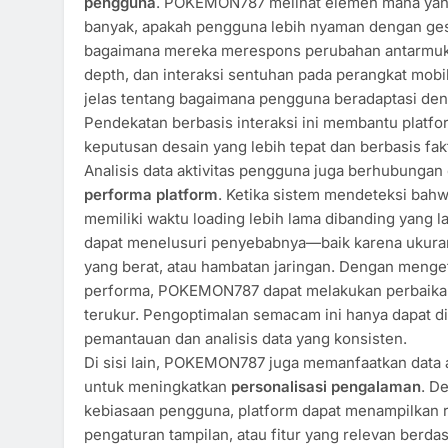
pengguna
. POKEMON787 melihat elemen mana yang 
banyak, apakah pengguna lebih nyaman dengan gest
bagaimana mereka merespons perubahan antarmuka. 
depth, dan interaksi sentuhan pada perangkat mo
jelas tentang bagaimana pengguna beradaptasi den
Pendekatan berbasis interaksi ini membantu plat
keputusan desain yang lebih tepat dan berbasis fak
Analisis data aktivitas pengguna juga berhubungan
performa platform
. Ketika sistem mendeteksi bahw
memiliki waktu loading lebih lama dibanding yang la
dapat menelusuri penyebabnya—baik karena ukuran 
yang berat, atau hambatan jaringan. Dengan menge
performa, POKEMON787 dapat melakukan perbaikan
terukur. Pengoptimalan semacam ini hanya dapat di
pemantauan dan analisis data yang konsisten.
Di sisi lain, POKEMON787 juga memanfaatkan data 
untuk meningkatkan
personalisasi pengalaman
. D
kebiasaan pengguna, platform dapat menampilkan 
pengaturan tampilan, atau fitur yang relevan berda