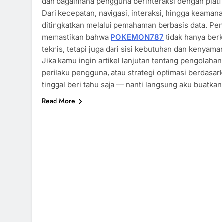
dan bagaimana pengguna berinteraksi dengan platf
Dari kecepatan, navigasi, interaksi, hingga keama
ditingkatkan melalui pemahaman berbasis data. Pen
memastikan bahwa
POKEMON787
tidak hanya ber
teknis, tetapi juga dari sisi kebutuhan dan kenyam
Jika kamu ingin artikel lanjutan tentang pengolahan 
perilaku pengguna, atau strategi optimasi berdasark
tinggal beri tahu saja — nanti langsung aku buatkan
Read More