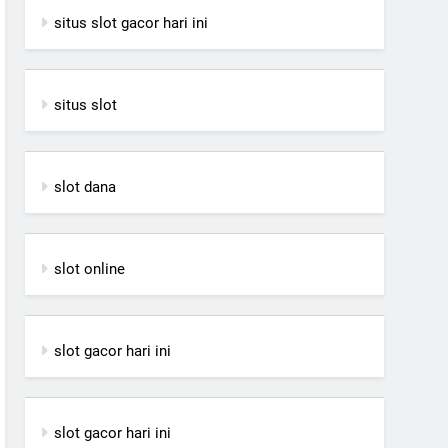
situs slot gacor hari ini
situs slot
slot dana
slot online
slot gacor hari ini
slot gacor hari ini