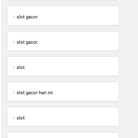
slot gacor
slot gacor
slot
slot gacor hari ini
slot