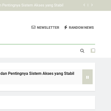
Pentingnya Sistem Akses yang Stabil
Pentingnya Sistem Akses yang Stabil
ital yang Ringan dan Ramah Pengguna
NEWSLETTER
RANDOM NEWS
g Mengutamakan Kemudahan Navigasi
in Menarik Yang Cocok Untuk Setiap Suasana.
Pentingnya Sistem Akses yang Stabil
Pentingnya Sistem Akses yang Stabil
ital yang Ringan dan Ramah Pengguna
nya Sistem Akses yang Stabil
KAYA787 dengan Desain 
3 Weeks Ago