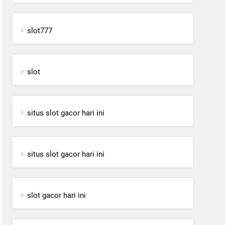
slot777
slot
situs slot gacor hari ini
situs slot gacor hari ini
slot gacor hari ini