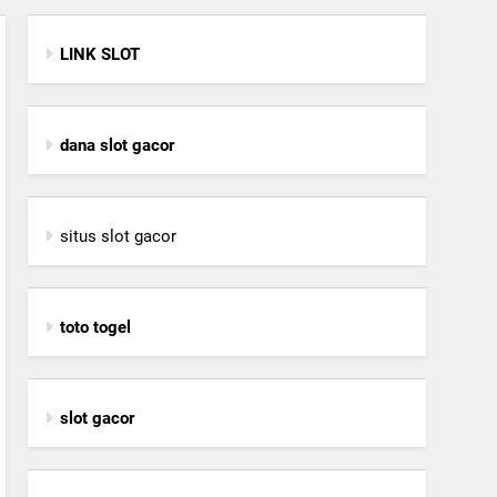
LINK SLOT
dana slot gacor
situs slot gacor
toto togel
slot gacor