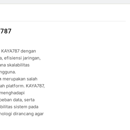
A787
ada KAYA787 dengan
 efisiensi jaringan,
na skalabilitas
engguna.
m
merupakan salah
ah platform. KAYA787,
u menghadapi
beban data, serta
bilitas sistem pada
ologi dirancang agar