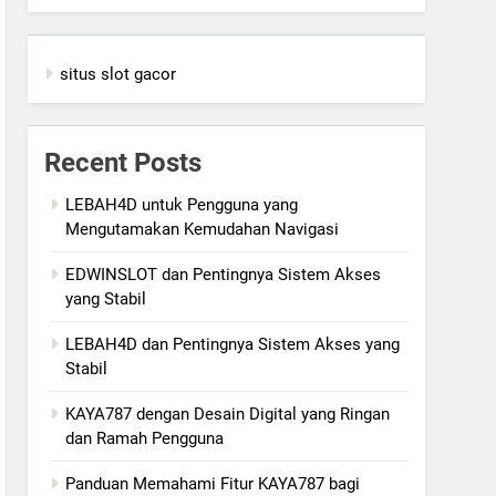
situs slot gacor
Recent Posts
LEBAH4D untuk Pengguna yang
Mengutamakan Kemudahan Navigasi
EDWINSLOT dan Pentingnya Sistem Akses
yang Stabil
LEBAH4D dan Pentingnya Sistem Akses yang
Stabil
KAYA787 dengan Desain Digital yang Ringan
dan Ramah Pengguna
Panduan Memahami Fitur KAYA787 bagi