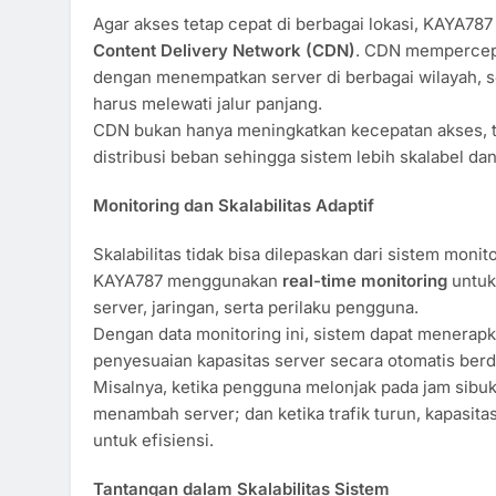
Agar akses tetap cepat di berbagai lokasi, KAYA7
Content Delivery Network (CDN)
. CDN mempercep
dengan menempatkan server di berbagai wilayah, s
harus melewati jalur panjang.
CDN bukan hanya meningkatkan kecepatan akses, 
distribusi beban sehingga sistem lebih skalabel dan
Monitoring dan Skalabilitas Adaptif
Skalabilitas tidak bisa dilepaskan dari sistem monit
KAYA787 menggunakan
real-time monitoring
untuk
server, jaringan, serta perilaku pengguna.
Dengan data monitoring ini, sistem dapat menerap
penyesuaian kapasitas server secara otomatis berda
Misalnya, ketika pengguna melonjak pada jam sibuk
menambah server; dan ketika trafik turun, kapasita
untuk efisiensi.
Tantangan dalam Skalabilitas Sistem