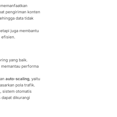
87 memanfaatkan
at pengiriman konten
ehingga data tidak
tetapi juga membantu
 efisien.
oring yang baik.
 memantau performa
kan
auto-scaling
, yaitu
sarkan pola trafik.
, sistem otomatis
s dapat dikurangi