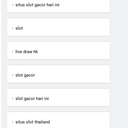
situs slot gacor hari ini
slot
live draw hk
slot gacor
slot gacor hari ini
situs slot thailand