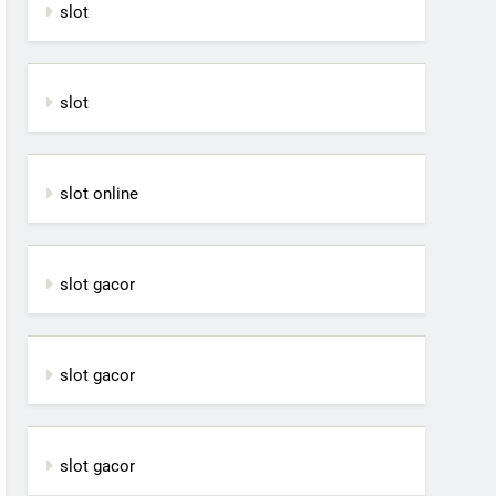
slot
slot
slot online
slot gacor
slot gacor
slot gacor