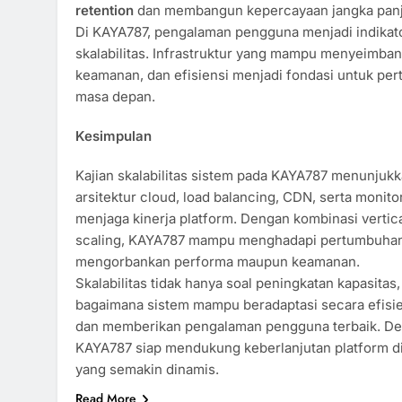
retention
dan membangun kepercayaan jangka panj
Di KAYA787, pengalaman pengguna menjadi indikat
skalabilitas. Infrastruktur yang mampu menyeimba
keamanan, dan efisiensi menjadi fondasi untuk per
masa depan.
Kesimpulan
Kajian skalabilitas sistem pada KAYA787 menunjuk
arsitektur cloud, load balancing, CDN, serta monito
menjaga kinerja platform. Dengan kombinasi vertica
scaling, KAYA787 mampu menghadapi pertumbuha
mengorbankan performa maupun keamanan.
Skalabilitas tidak hanya soal peningkatan kapasitas,
bagaimana sistem mampu beradaptasi secara efisien
dan memberikan pengalaman pengguna terbaik. Den
KAYA787 siap mendukung keberlanjutan platform dig
yang semakin dinamis.
Read More