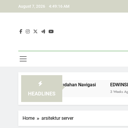
Skip
August 7, 2026
4:49:17 AM
to
content
VPA
Tampil Ga
engutamakan Kemudahan Navigasi
EDWINSLOT dan Pent
3 Weeks Ago
HEADLINES
Home
arsitektur server