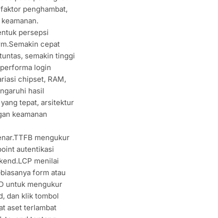
 faktor penghambat,
n keamanan.
ntuk persepsi
orm.Semakin cepat
 tuntas, semakin tinggi
performa login
riasi chipset, RAM,
ngaruhi hasil
ang tepat, arsitektur
engan keamanan
benar.TTFB mengukur
int autentikasi
kend.LCP menilai
biasanya form atau
ID untuk mengukur
d, dan klik tombol
t aset terlambat