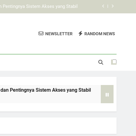
Pentingnya Sistem Akses yang Stabil
Pentingnya Sistem Akses yang Stabil
ital yang Ringan dan Ramah Pengguna
NEWSLETTER
RANDOM NEWS
g Mengutamakan Kemudahan Navigasi
in Menarik Yang Cocok Untuk Setiap Suasana.
Pentingnya Sistem Akses yang Stabil
Pentingnya Sistem Akses yang Stabil
ital yang Ringan dan Ramah Pengguna
ya Sistem Akses yang Stabil
KAYA787 dengan Desain D
3 Weeks Ago