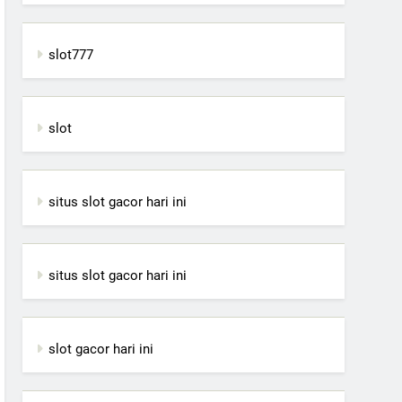
slot777
slot
situs slot gacor hari ini
situs slot gacor hari ini
slot gacor hari ini