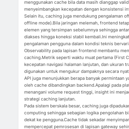
menggunakan cache bila data masih dianggap valid
menyeimbangkan kecepatan dengan konsistensi in
Selain itu, caching juga mendukung pengalaman offl
offline mode).Bila jaringan melemah, frontend tet
elemen yang tersimpan sebelumnya sehingga antar
diakses hingga koneksi stabil kembali.Ini meningkat
pengalaman pengguna dalam kondisi teknis bervari
Observability pada lapisan frontend membantu men
caching.Metrik seperti waktu muat pertama (First Co
kecepatan navigasi halaman lanjutan, dan ukuran tr
digunakan untuk mengukur dampaknya secara nyata
API juga menunjukkan berapa banyak permintaan yan
oleh cache dibandingkan backend.Apalagi pada pl
menangani volume request tinggi, insight ini menja
strategi caching lanjutan.
Pada sistem berskala besar, caching juga dipaduk
computing sehingga sebagian logika pengolahan bis
dekat ke pengguna.Cache tidak sekadar menyimpan 
mempercepat pemrosesan di lapisan gateway sehin