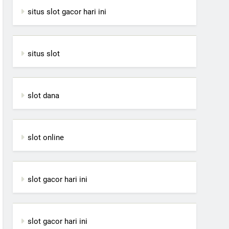
situs slot gacor hari ini
situs slot
slot dana
slot online
slot gacor hari ini
slot gacor hari ini