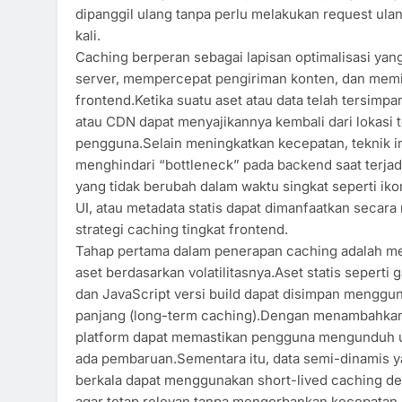
dipanggil ulang tanpa perlu melakukan request ula
kali.
Caching berperan sebagai lapisan optimalisasi ya
server, mempercepat pengiriman konten, dan memin
frontend.Ketika suatu aset atau data telah tersimp
atau CDN dapat menyajikannya kembali dari lokasi 
pengguna.Selain meningkatkan kecepatan, teknik i
menghindari “bottleneck” pada backend saat terjadi
yang tidak berubah dalam waktu singkat seperti iko
UI, atau metadata statis dapat dimanfaatkan secara
strategi caching tingkat frontend.
Tahap pertama dalam penerapan caching adalah m
aset berdasarkan volatilitasnya.Aset statis seperti 
dan JavaScript versi build dapat disimpan menggu
panjang (long-term caching).Dengan menambahkan 
platform dapat memastikan pengguna mengunduh u
ada pembaruan.Sementara itu, data semi-dinamis y
berkala dapat menggunakan short-lived caching d
agar tetap relevan tanpa mengorbankan kecepatan 