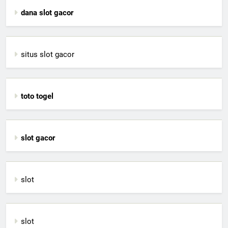
dana slot gacor
situs slot gacor
toto togel
slot gacor
slot
slot