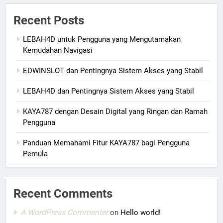
Recent Posts
LEBAH4D untuk Pengguna yang Mengutamakan
Kemudahan Navigasi
EDWINSLOT dan Pentingnya Sistem Akses yang Stabil
LEBAH4D dan Pentingnya Sistem Akses yang Stabil
KAYA787 dengan Desain Digital yang Ringan dan Ramah
Pengguna
Panduan Memahami Fitur KAYA787 bagi Pengguna
Pemula
Recent Comments
A WordPress Commenter
on
Hello world!