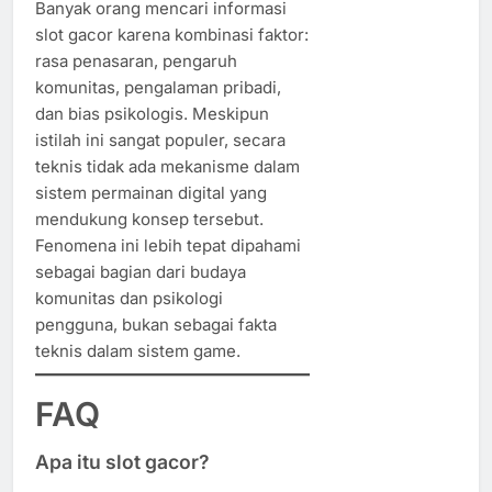
Banyak orang mencari informasi
slot gacor karena kombinasi faktor:
rasa penasaran, pengaruh
komunitas, pengalaman pribadi,
dan bias psikologis. Meskipun
istilah ini sangat populer, secara
teknis tidak ada mekanisme dalam
sistem permainan digital yang
mendukung konsep tersebut.
Fenomena ini lebih tepat dipahami
sebagai bagian dari budaya
komunitas dan psikologi
pengguna, bukan sebagai fakta
teknis dalam sistem game.
FAQ
Apa itu slot gacor?