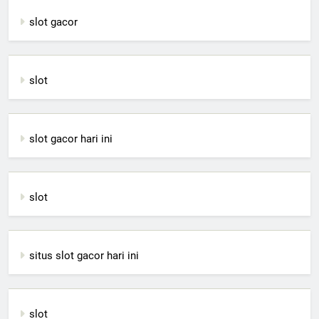
slot gacor
slot
slot gacor hari ini
slot
situs slot gacor hari ini
slot