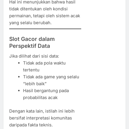
Hal ini menunjukkan bahwa hasil
tidak ditentukan oleh kondisi
permainan, tetapi oleh sistem acak
yang selalu berubah.
Slot Gacor dalam
Perspektif Data
Jika dilihat dari sisi data:
Tidak ada pola waktu
tertentu
Tidak ada game yang selalu
“lebih baik”
Hasil bergantung pada
probabilitas acak
Dengan kata lain, istilah ini lebih
bersifat interpretasi komunitas
daripada fakta teknis.