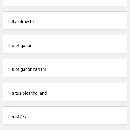
live draw hk
slot gacor
slot gacor hari ini
situs slot thailand
slot777