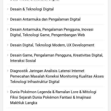
Desain & Teknologi Digital
Desain Antarmuka dan Pengalaman Digital
Desain Antarmuka, Pengalaman Pengguna, Inovasi
Digital, Teknologi Game, Pengembangan Web
Desain Digital, Teknologi Modern, UX Development
Desain Game, Pengalaman Pengguna, Kreativitas Digital,
Interaksi Sosial
Diagnostik Jaringan Analisis Latensi Internet
Pemecahan Masalah Koneksi Monitoring Kualitas Akses
Teknologi Infrastruktur Digital
Dunia Pokémon Legenda & Ramalan Lore & Mitologi
Fiksi Sejarah Dunia Pokémon Fantasi & Imajinasi
Makhluk Langka