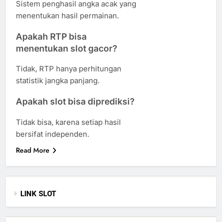
Sistem penghasil angka acak yang
menentukan hasil permainan.
Apakah RTP bisa
menentukan slot gacor?
Tidak, RTP hanya perhitungan
statistik jangka panjang.
Apakah slot bisa diprediksi?
Tidak bisa, karena setiap hasil
bersifat independen.
Read More
LINK SLOT