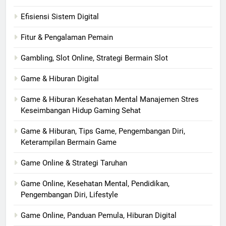
Efisiensi Sistem Digital
Fitur & Pengalaman Pemain
Gambling, Slot Online, Strategi Bermain Slot
Game & Hiburan Digital
Game & Hiburan Kesehatan Mental Manajemen Stres
Keseimbangan Hidup Gaming Sehat
Game & Hiburan, Tips Game, Pengembangan Diri,
Keterampilan Bermain Game
Game Online & Strategi Taruhan
Game Online, Kesehatan Mental, Pendidikan,
Pengembangan Diri, Lifestyle
Game Online, Panduan Pemula, Hiburan Digital