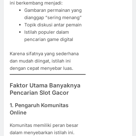
ini berkembang menjadi:
Gambaran permainan yang
dianggap “sering menang”
Topik diskusi antar pemain
Istilah populer dalam
pencarian game digital
Karena sifatnya yang sederhana
dan mudah diingat, istilah ini
dengan cepat menyebar luas.
Faktor Utama Banyaknya
Pencarian Slot Gacor
1. Pengaruh Komunitas
Online
Komunitas memiliki peran besar
dalam menyebarkan istilah ini.