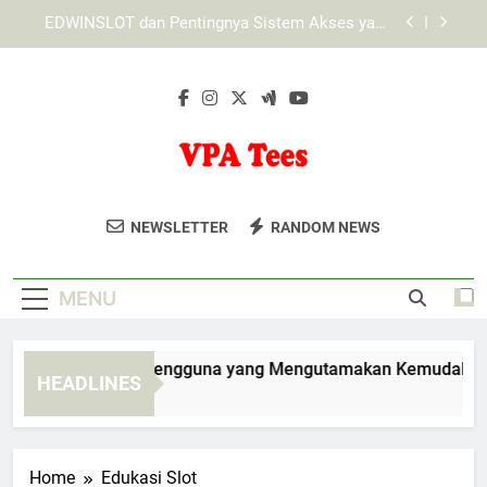
Skip
LEBAH4D dan Pentingnya Sistem Akses yang
to
Stabil
content
KAYA787 dengan Desain Digital yang Ringan dan
Ramah Pengguna
LEBAH4D untuk Pengguna yang Mengutamakan
Kemudahan Navigasi
EDWINSLOT dan Pentingnya Sistem Akses yang
Stabil
VPA Tees
Tampil Gaya Dengan Kaus Trendy Dari
LEBAH4D dan Pentingnya Sistem Akses yang
NEWSLETTER
RANDOM NEWS
Stabil
VPA Tees. Temukan Berbagai Desain
KAYA787 dengan Desain Digital yang Ringan dan
Menarik Yang Cocok Untuk Setiap
Ramah Pengguna
MENU
Suasana.
EBAH4D untuk Pengguna yang Mengutamakan Kemudahan Nav
HEADLINES
Weeks Ago
Home
Edukasi Slot