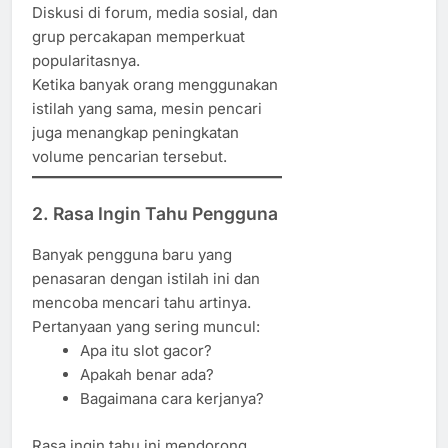
Diskusi di forum, media sosial, dan
grup percakapan memperkuat
popularitasnya.
Ketika banyak orang menggunakan
istilah yang sama, mesin pencari
juga menangkap peningkatan
volume pencarian tersebut.
2. Rasa Ingin Tahu Pengguna
Banyak pengguna baru yang
penasaran dengan istilah ini dan
mencoba mencari tahu artinya.
Pertanyaan yang sering muncul:
Apa itu slot gacor?
Apakah benar ada?
Bagaimana cara kerjanya?
Rasa ingin tahu ini mendorong