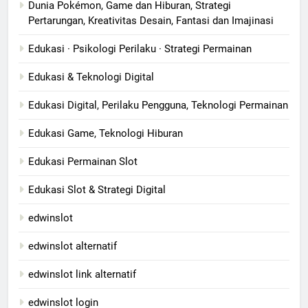
Dunia Pokémon, Game dan Hiburan, Strategi
Pertarungan, Kreativitas Desain, Fantasi dan Imajinasi
Edukasi · Psikologi Perilaku · Strategi Permainan
Edukasi & Teknologi Digital
Edukasi Digital, Perilaku Pengguna, Teknologi Permainan
Edukasi Game, Teknologi Hiburan
Edukasi Permainan Slot
Edukasi Slot & Strategi Digital
edwinslot
edwinslot alternatif
edwinslot link alternatif
edwinslot login