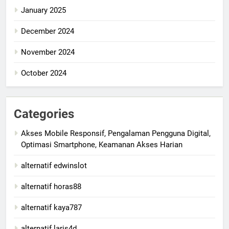
January 2025
December 2024
November 2024
October 2024
Categories
Akses Mobile Responsif, Pengalaman Pengguna Digital,
Optimasi Smartphone, Keamanan Akses Harian
alternatif edwinslot
alternatif horas88
alternatif kaya787
alternatif laris4d