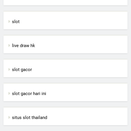
slot
live draw hk
slot gacor
slot gacor hari ini
situs slot thailand