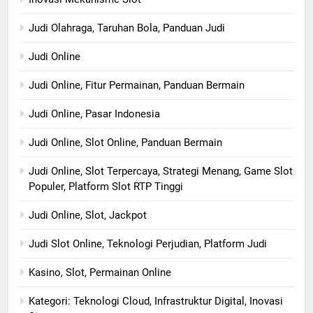
Judi Olahraga, Taruhan Bola, Panduan Judi
Judi Online
Judi Online, Fitur Permainan, Panduan Bermain
Judi Online, Pasar Indonesia
Judi Online, Slot Online, Panduan Bermain
Judi Online, Slot Terpercaya, Strategi Menang, Game Slot
Populer, Platform Slot RTP Tinggi
Judi Online, Slot, Jackpot
Judi Slot Online, Teknologi Perjudian, Platform Judi
Kasino, Slot, Permainan Online
Kategori: Teknologi Cloud, Infrastruktur Digital, Inovasi