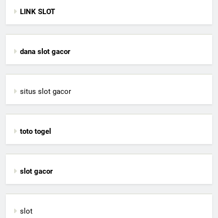
LINK SLOT
dana slot gacor
situs slot gacor
toto togel
slot gacor
slot