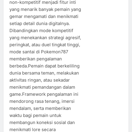
non-kompetitif menjadi fitur inti
yang menarik banyak pemain yang
gemar mengamati dan menikmati
setiap detail dunia digitalnya.
Dibandingkan mode kompetitif
yang menekankan strategi agresif,
peringkat, atau duel tingkat tinggi,
mode santai di Pokemon787
memberikan pengalaman
berbeda.Pemain dapat berkeliling
dunia bersama teman, melakukan
aktivitas ringan, atau sekadar
menikmati pemandangan dalam
game.Framework pengalaman ini
mendorong rasa tenang, imersi
mendalam, serta memberikan
waktu bagi pemain untuk
membangun koneksi sosial dan
menikmati lore secara