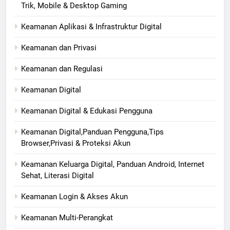
Trik, Mobile & Desktop Gaming
Keamanan Aplikasi & Infrastruktur Digital
Keamanan dan Privasi
Keamanan dan Regulasi
Keamanan Digital
Keamanan Digital & Edukasi Pengguna
Keamanan Digital,Panduan Pengguna,Tips
Browser,Privasi & Proteksi Akun
Keamanan Keluarga Digital, Panduan Android, Internet
Sehat, Literasi Digital
Keamanan Login & Akses Akun
Keamanan Multi-Perangkat