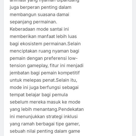
juga berperan penting dalam
membangun suasana damai
sepanjang permainan.
Keberadaan mode santai ini
memberikan manfaat lebih luas
bagi ekosistem permainan.Selain
menciptakan ruang nyaman bagi
pemain dengan preferensi low-
tension gameplay, fitur ini menjadi
jembatan bagi pemain kompetitif
untuk melepas penat.Selain itu,
mode ini juga berfungsi sebagai
tempat belajar bagi pemula
sebelum mereka masuk ke mode
yang lebih menantang.Pendekatan
ini menunjukkan strategi inklusi
yang ramah berbagai tipe gamer,
sebuah nilai penting dalam game