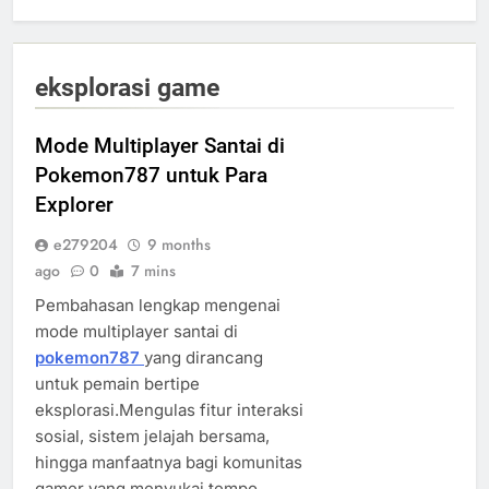
eksplorasi game
Mode Multiplayer Santai di
Pokemon787 untuk Para
Explorer
e279204
9 months
ago
0
7 mins
Pembahasan lengkap mengenai
mode multiplayer santai di
pokemon787
yang dirancang
untuk pemain bertipe
eksplorasi.Mengulas fitur interaksi
sosial, sistem jelajah bersama,
hingga manfaatnya bagi komunitas
gamer yang menyukai tempo