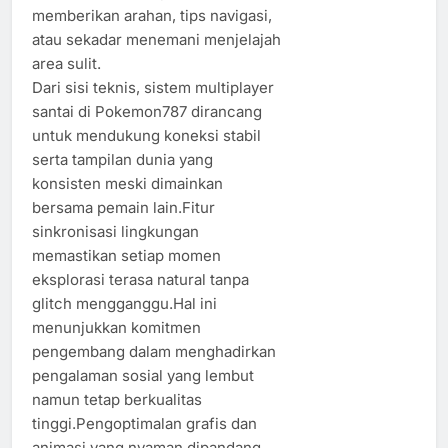
memberikan arahan, tips navigasi,
atau sekadar menemani menjelajah
area sulit.
Dari sisi teknis, sistem multiplayer
santai di Pokemon787 dirancang
untuk mendukung koneksi stabil
serta tampilan dunia yang
konsisten meski dimainkan
bersama pemain lain.Fitur
sinkronisasi lingkungan
memastikan setiap momen
eksplorasi terasa natural tanpa
glitch mengganggu.Hal ini
menunjukkan komitmen
pengembang dalam menghadirkan
pengalaman sosial yang lembut
namun tetap berkualitas
tinggi.Pengoptimalan grafis dan
animasi yang nyaman dipandang