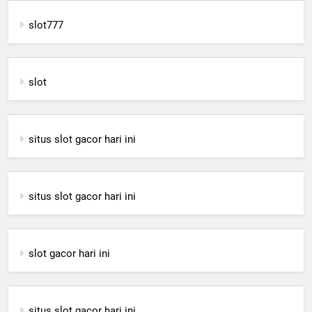
slot777
slot
situs slot gacor hari ini
situs slot gacor hari ini
slot gacor hari ini
situs slot gacor hari ini