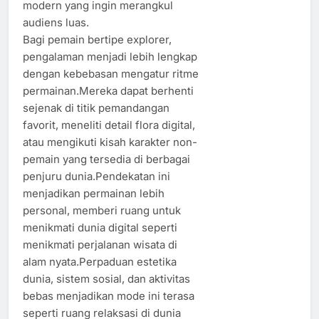
modern yang ingin merangkul
audiens luas.
Bagi pemain bertipe explorer,
pengalaman menjadi lebih lengkap
dengan kebebasan mengatur ritme
permainan.Mereka dapat berhenti
sejenak di titik pemandangan
favorit, meneliti detail flora digital,
atau mengikuti kisah karakter non-
pemain yang tersedia di berbagai
penjuru dunia.Pendekatan ini
menjadikan permainan lebih
personal, memberi ruang untuk
menikmati dunia digital seperti
menikmati perjalanan wisata di
alam nyata.Perpaduan estetika
dunia, sistem sosial, dan aktivitas
bebas menjadikan mode ini terasa
seperti ruang relaksasi di dunia