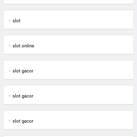
slot
slot online
slot gacor
slot gacor
slot gacor