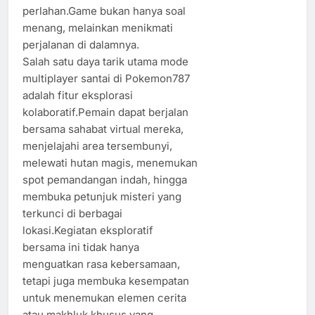
perlahan.Game bukan hanya soal
menang, melainkan menikmati
perjalanan di dalamnya.
Salah satu daya tarik utama mode
multiplayer santai di Pokemon787
adalah fitur eksplorasi
kolaboratif.Pemain dapat berjalan
bersama sahabat virtual mereka,
menjelajahi area tersembunyi,
melewati hutan magis, menemukan
spot pemandangan indah, hingga
membuka petunjuk misteri yang
terkunci di berbagai
lokasi.Kegiatan eksploratif
bersama ini tidak hanya
menguatkan rasa kebersamaan,
tetapi juga membuka kesempatan
untuk menemukan elemen cerita
atau makhluk khusus yang