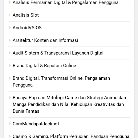
Analisis Permainan Digital & Pengalaman Pengguna
Analisis Slot
AndroidVSiOS
Arsitektur Konten dan Informasi
Audit Sistem & Transparansi Layanan Digital
Brand Digital & Reputasi Online
Brand Digital, Transformasi Online, Pengalaman
Pengguna
Budaya Pop dan Mitologi Game dan Strategi Anime dan
Manga Pendidikan dan Nilai Kehidupan Kreativitas dan
Dunia Fantasi
CaraMendapatJackpot
Casino & Gaming, Platform Perjudian, Panduan Pengguna