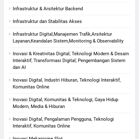
Infrastruktur & Arsitektur Backend
Infrastruktur dan Stabilitas Akses
Infrastruktur Digital,Manajemen Trafik,Arsitektur
Layanan,Keandalan Sistem,Monitoring & Observability
Inovasi & Kreativitas Digital; Teknologi Modern & Desain
Interaktif; Transformasi Digital; Pengembangan Sistem
dan AI
Inovasi Digital, Industri Hiburan, Teknologi Interaktif,
Komunitas Online
Inovasi Digital, Komunitas & Teknologi, Gaya Hidup
Modern, Media & Hiburan
Inovasi Digital, Pengalaman Pengguna, Teknologi
Interaktif, Komunitas Online
Inovasi Mekanisme Slot