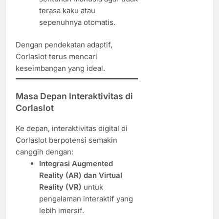
terasa kaku atau
sepenuhnya otomatis.
Dengan pendekatan adaptif,
Corlaslot terus mencari
keseimbangan yang ideal.
Masa Depan Interaktivitas di
Corlaslot
Ke depan, interaktivitas digital di
Corlaslot berpotensi semakin
canggih dengan:
Integrasi Augmented
Reality (AR) dan Virtual
Reality (VR)
untuk
pengalaman interaktif yang
lebih imersif.