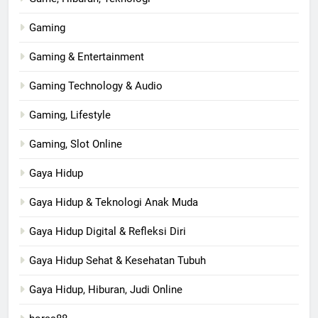
Gaming
Gaming & Entertainment
Gaming Technology & Audio
Gaming, Lifestyle
Gaming, Slot Online
Gaya Hidup
Gaya Hidup & Teknologi Anak Muda
Gaya Hidup Digital & Refleksi Diri
Gaya Hidup Sehat & Kesehatan Tubuh
Gaya Hidup, Hiburan, Judi Online