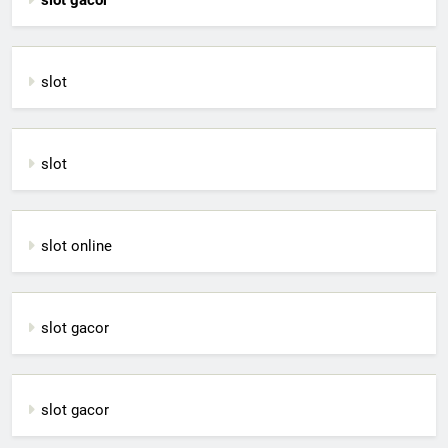
slot
slot
slot online
slot gacor
slot gacor