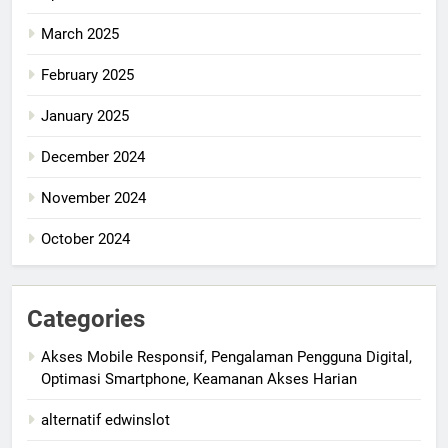
March 2025
February 2025
January 2025
December 2024
November 2024
October 2024
Categories
Akses Mobile Responsif, Pengalaman Pengguna Digital,
Optimasi Smartphone, Keamanan Akses Harian
alternatif edwinslot