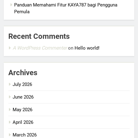
Panduan Memahami Fitur KAYA787 bagi Pengguna
Pemula
Recent Comments
A WordPress Commenter
on
Hello world!
Archives
July 2026
June 2026
May 2026
April 2026
March 2026