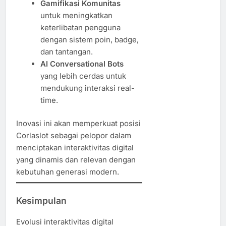
Gamifikasi Komunitas
untuk meningkatkan
keterlibatan pengguna
dengan sistem poin, badge,
dan tantangan.
AI Conversational Bots
yang lebih cerdas untuk
mendukung interaksi real-
time.
Inovasi ini akan memperkuat posisi
Corlaslot sebagai pelopor dalam
menciptakan interaktivitas digital
yang dinamis dan relevan dengan
kebutuhan generasi modern.
Kesimpulan
Evolusi interaktivitas digital