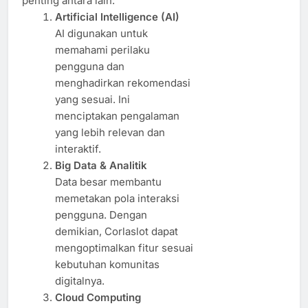
penting antara lain:
Artificial Intelligence (AI)
AI digunakan untuk
memahami perilaku
pengguna dan
menghadirkan rekomendasi
yang sesuai. Ini
menciptakan pengalaman
yang lebih relevan dan
interaktif.
Big Data & Analitik
Data besar membantu
memetakan pola interaksi
pengguna. Dengan
demikian, Corlaslot dapat
mengoptimalkan fitur sesuai
kebutuhan komunitas
digitalnya.
Cloud Computing