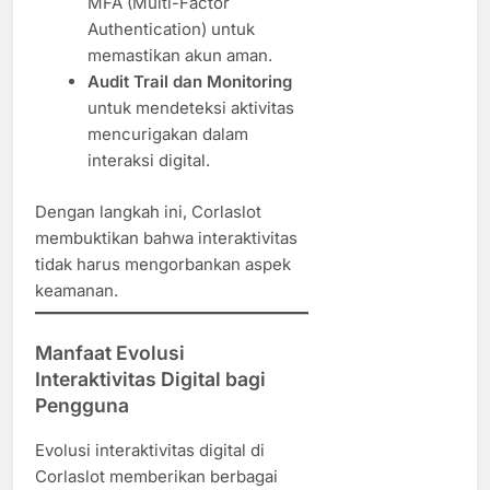
MFA (Multi-Factor
Authentication) untuk
memastikan akun aman.
Audit Trail dan Monitoring
untuk mendeteksi aktivitas
mencurigakan dalam
interaksi digital.
Dengan langkah ini, Corlaslot
membuktikan bahwa interaktivitas
tidak harus mengorbankan aspek
keamanan.
Manfaat Evolusi
Interaktivitas Digital bagi
Pengguna
Evolusi interaktivitas digital di
Corlaslot memberikan berbagai