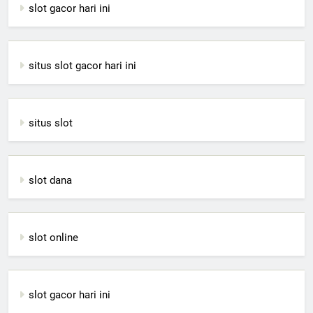
slot gacor hari ini
situs slot gacor hari ini
situs slot
slot dana
slot online
slot gacor hari ini