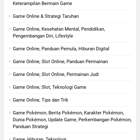
Keterampilan Bermain Game
Game Online & Strategi Taruhan
Game Online, Kesehatan Mental, Pendidikan,
Pengembangan Diri, Lifestyle
Game Online, Panduan Pemula, Hiburan Digital
Game Online, Slot Online, Panduan Permainan
Game Online, Slot Online, Permainan Judi
Game Online, Slot, Teknologi Game
Game Online, Tips dan Trik
Game Pokémon, Berita Pokémon, Karakter Pokémon,
Dunia Pokémon, Update Game, Perkembangan Pokémon,
Panduan Strategi
Game, Hiburan, Teknologi