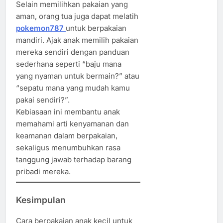
Selain memilihkan pakaian yang
aman, orang tua juga dapat melatih
pokemon787
untuk berpakaian
mandiri. Ajak anak memilih pakaian
mereka sendiri dengan panduan
sederhana seperti “baju mana
yang nyaman untuk bermain?” atau
“sepatu mana yang mudah kamu
pakai sendiri?”.
Kebiasaan ini membantu anak
memahami arti kenyamanan dan
keamanan dalam berpakaian,
sekaligus menumbuhkan rasa
tanggung jawab terhadap barang
pribadi mereka.
Kesimpulan
Cara berpakaian anak kecil untuk