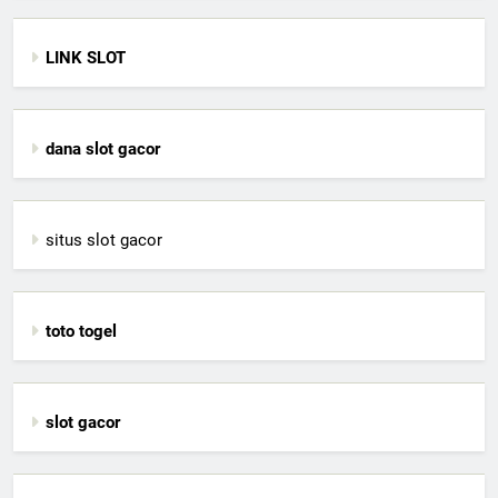
LINK SLOT
dana slot gacor
situs slot gacor
toto togel
slot gacor