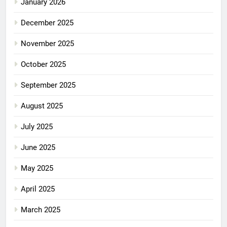
January 2026
December 2025
November 2025
October 2025
September 2025
August 2025
July 2025
June 2025
May 2025
April 2025
March 2025