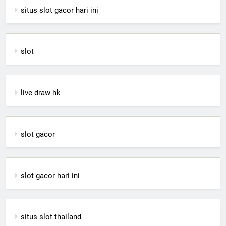
situs slot gacor hari ini
slot
live draw hk
slot gacor
slot gacor hari ini
situs slot thailand