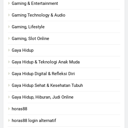
Gaming & Entertainment
Gaming Technology & Audio
Gaming, Lifestyle
Gaming, Slot Online
Gaya Hidup
Gaya Hidup & Teknologi Anak Muda
Gaya Hidup Digital & Refleksi Diri
Gaya Hidup Sehat & Kesehatan Tubuh
Gaya Hidup, Hiburan, Judi Online
horas88
horas88 login alternatif