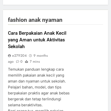
fashion anak nyaman
Cara Berpakaian Anak Kecil
yang Aman untuk Aktivitas
Sekolah
e279204
9 months
ago
0
7 mins
Temukan panduan lengkap cara
memilih pakaian anak kecil yang
aman dan nyaman untuk sekolah.
Pelajari bahan, model, dan tips
berpakaian praktis agar anak bebas
bergerak dan tetap terlindungi
selama beraktivitas.
Bagi orang tua, memilih pakaian