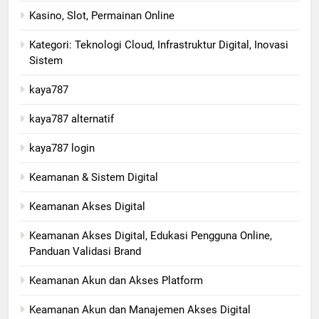
Kasino, Slot, Permainan Online
Kategori: Teknologi Cloud, Infrastruktur Digital, Inovasi
Sistem
kaya787
kaya787 alternatif
kaya787 login
Keamanan & Sistem Digital
Keamanan Akses Digital
Keamanan Akses Digital, Edukasi Pengguna Online,
Panduan Validasi Brand
Keamanan Akun dan Akses Platform
Keamanan Akun dan Manajemen Akses Digital