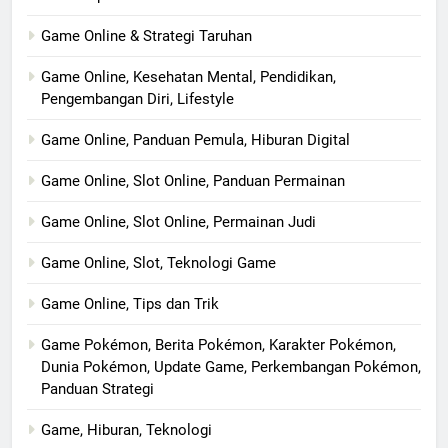
Game Online & Strategi Taruhan
Game Online, Kesehatan Mental, Pendidikan,
Pengembangan Diri, Lifestyle
Game Online, Panduan Pemula, Hiburan Digital
Game Online, Slot Online, Panduan Permainan
Game Online, Slot Online, Permainan Judi
Game Online, Slot, Teknologi Game
Game Online, Tips dan Trik
Game Pokémon, Berita Pokémon, Karakter Pokémon,
Dunia Pokémon, Update Game, Perkembangan Pokémon,
Panduan Strategi
Game, Hiburan, Teknologi