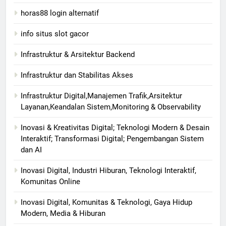
horas88 login alternatif
info situs slot gacor
Infrastruktur & Arsitektur Backend
Infrastruktur dan Stabilitas Akses
Infrastruktur Digital,Manajemen Trafik,Arsitektur
Layanan,Keandalan Sistem,Monitoring & Observability
Inovasi & Kreativitas Digital; Teknologi Modern & Desain
Interaktif; Transformasi Digital; Pengembangan Sistem
dan AI
Inovasi Digital, Industri Hiburan, Teknologi Interaktif,
Komunitas Online
Inovasi Digital, Komunitas & Teknologi, Gaya Hidup
Modern, Media & Hiburan