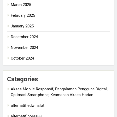
March 2025
February 2025
January 2025
December 2024
November 2024
October 2024
Categories
Akses Mobile Responsif, Pengalaman Pengguna Digital,
Optimasi Smartphone, Keamanan Akses Harian
alternatif edwinslot
alternatif horas88