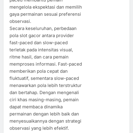
mengelola ekspektasi dan memilih
gaya permainan sesuai preferensi
observasi.
Secara keseluruhan, perbedaan
pola slot gacor antara provider
fast-paced dan slow-paced
terletak pada intensitas visual,
ritme hasil, dan cara pemain
memproses informasi. Fast-paced
memberikan pola cepat dan
fluktuatif, sementara slow-paced
menawarkan pola lebih terstruktur
dan bertahap. Dengan mengenali
ciri khas masing-masing, pemain
dapat membaca dinamika
permainan dengan lebih baik dan
menyesuaikannya dengan strategi
observasi yang lebih efektif.