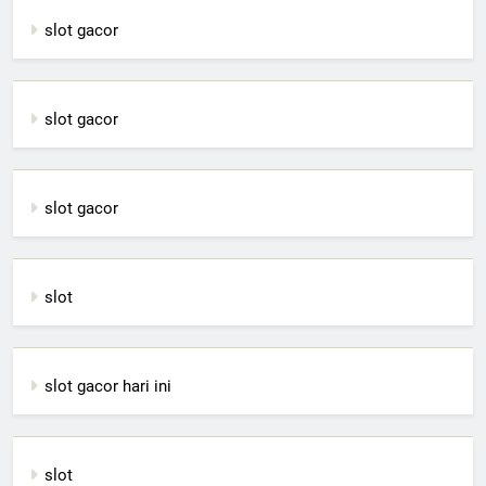
slot gacor
slot gacor
slot gacor
slot
slot gacor hari ini
slot