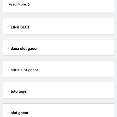
Read More
LINK SLOT
dana slot gacor
situs slot gacor
toto togel
slot gacor