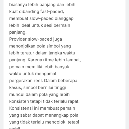
biasanya lebih panjang dan lebih
kuat dibanding fast-paced,
membuat slow-paced dianggap
lebih ideal untuk sesi bermain
panjang.
Provider slow-paced juga
menonjolkan pola simbol yang
lebih teratur dalam jangka waktu
panjang. Karena ritme lebih lambat,
pemain memiliki lebih banyak
waktu untuk mengamati
pergerakan reel. Dalam beberapa
kasus, simbol bernilai tinggi
muncul dalam pola yang lebih
konsisten tetapi tidak terlalu rapat.
Konsistensi ini membuat pemain
yang sabar dapat menangkap pola
yang tidak terlalu mencolok, tetapi
stabil.