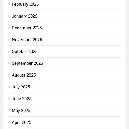
February 2026
January 2026
December 2025
November 2025
October 2025
September 2025
August 2025
July 2025
June 2025
May 2025
April 2025