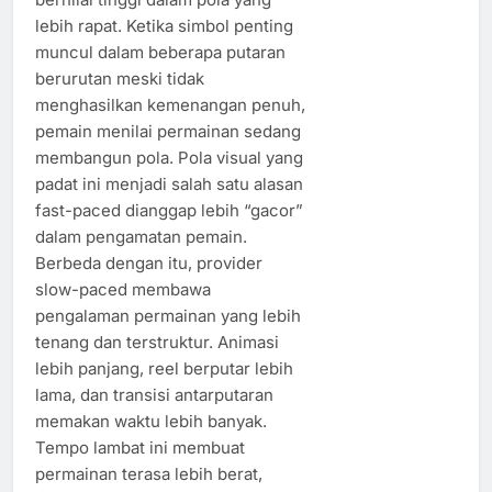
lebih rapat. Ketika simbol penting
muncul dalam beberapa putaran
berurutan meski tidak
menghasilkan kemenangan penuh,
pemain menilai permainan sedang
membangun pola. Pola visual yang
padat ini menjadi salah satu alasan
fast-paced dianggap lebih “gacor”
dalam pengamatan pemain.
Berbeda dengan itu, provider
slow-paced membawa
pengalaman permainan yang lebih
tenang dan terstruktur. Animasi
lebih panjang, reel berputar lebih
lama, dan transisi antarputaran
memakan waktu lebih banyak.
Tempo lambat ini membuat
permainan terasa lebih berat,