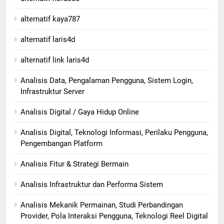
alternatif kaya787
alternatif laris4d
alternatif link laris4d
Analisis Data, Pengalaman Pengguna, Sistem Login,
Infrastruktur Server
Analisis Digital / Gaya Hidup Online
Analisis Digital, Teknologi Informasi, Perilaku Pengguna,
Pengembangan Platform
Analisis Fitur & Strategi Bermain
Analisis Infrastruktur dan Performa Sistem
Analisis Mekanik Permainan, Studi Perbandingan
Provider, Pola Interaksi Pengguna, Teknologi Reel Digital