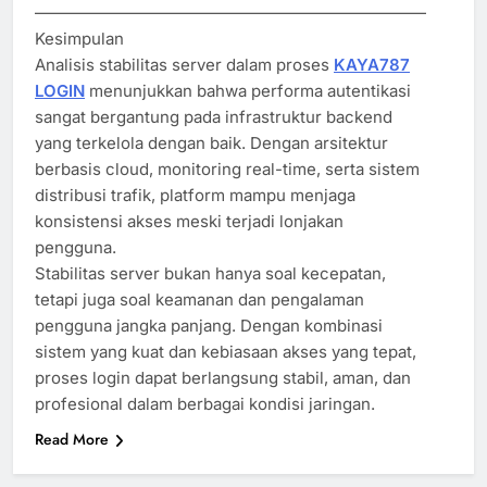
————————————————————————
Kesimpulan
Analisis stabilitas server dalam proses
KAYA787
LOGIN
menunjukkan bahwa performa autentikasi
sangat bergantung pada infrastruktur backend
yang terkelola dengan baik. Dengan arsitektur
berbasis cloud, monitoring real-time, serta sistem
distribusi trafik, platform mampu menjaga
konsistensi akses meski terjadi lonjakan
pengguna.
Stabilitas server bukan hanya soal kecepatan,
tetapi juga soal keamanan dan pengalaman
pengguna jangka panjang. Dengan kombinasi
sistem yang kuat dan kebiasaan akses yang tepat,
proses login dapat berlangsung stabil, aman, dan
profesional dalam berbagai kondisi jaringan.
Read More