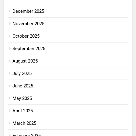
December 2025
November 2025
October 2025
September 2025
August 2025
July 2025
June 2025
May 2025
April 2025
March 2025
February 2025