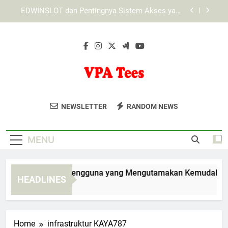
Skip
LEBAH4D dan Pentingnya Sistem Akses yang
to
Stabil
content
KAYA787 dengan Desain Digital yang Ringan dan
Ramah Pengguna
LEBAH4D untuk Pengguna yang Mengutamakan
Kemudahan Navigasi
EDWINSLOT dan Pentingnya Sistem Akses yang
Stabil
VPA Tees
Tampil Gaya Dengan Kaus Trendy Dari
LEBAH4D dan Pentingnya Sistem Akses yang
NEWSLETTER
RANDOM NEWS
Stabil
VPA Tees. Temukan Berbagai Desain
KAYA787 dengan Desain Digital yang Ringan dan
Menarik Yang Cocok Untuk Setiap
Ramah Pengguna
MENU
Suasana.
EBAH4D untuk Pengguna yang Mengutamakan Kemudahan Nav
HEADLINES
Weeks Ago
Home
infrastruktur KAYA787