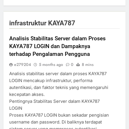
infrastruktur KAYA787
Analisis Stabilitas Server dalam Proses
KAYA787 LOGIN dan Dampaknya
terhadap Pengalaman Pengguna
e279204
5 months ago
0
8 mins
Analisis stabilitas server dalam proses KAYA787
LOGIN mencakup infrastruktur, performa
autentikasi, dan faktor teknis yang memengaruhi
kecepatan akses.
Pentingnya Stabilitas Server dalam KAYA787
LOGIN
Proses KAYA787 LOGIN bukan sekadar pengisian
username dan password. Di baliknya terdapat
sistem server yang memproses autentikasi,