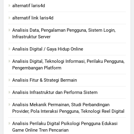
alternatif laris4d
alternatif link laris4d
Analisis Data, Pengalaman Pengguna, Sistem Login,
Infrastruktur Server
Analisis Digital / Gaya Hidup Online
Analisis Digital, Teknologi Informasi, Perilaku Pengguna,
Pengembangan Platform
Analisis Fitur & Strategi Bermain
Analisis Infrastruktur dan Performa Sistem
Analisis Mekanik Permainan, Studi Perbandingan
Provider, Pola Interaksi Pengguna, Teknologi Reel Digital
Analisis Perilaku Digital Psikologi Pengguna Edukasi
Game Online Tren Pencarian