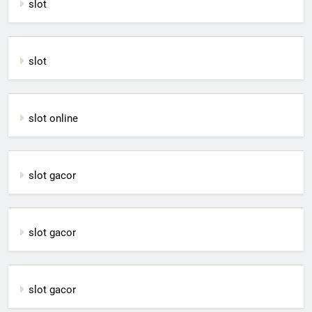
slot
slot
slot online
slot gacor
slot gacor
slot gacor