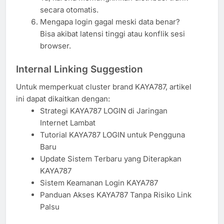
secara otomatis.
Mengapa login gagal meski data benar?
Bisa akibat latensi tinggi atau konflik sesi
browser.
Internal Linking Suggestion
Untuk memperkuat cluster brand KAYA787, artikel
ini dapat dikaitkan dengan:
Strategi KAYA787 LOGIN di Jaringan
Internet Lambat
Tutorial KAYA787 LOGIN untuk Pengguna
Baru
Update Sistem Terbaru yang Diterapkan
KAYA787
Sistem Keamanan Login KAYA787
Panduan Akses KAYA787 Tanpa Risiko Link
Palsu