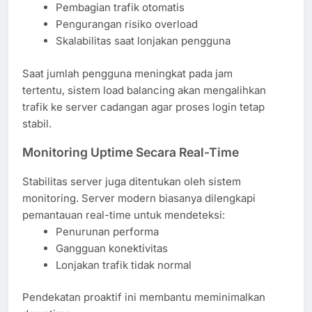
Pembagian trafik otomatis
Pengurangan risiko overload
Skalabilitas saat lonjakan pengguna
Saat jumlah pengguna meningkat pada jam
tertentu, sistem load balancing akan mengalihkan
trafik ke server cadangan agar proses login tetap
stabil.
Monitoring Uptime Secara Real-Time
Stabilitas server juga ditentukan oleh sistem
monitoring. Server modern biasanya dilengkapi
pemantauan real-time untuk mendeteksi:
Penurunan performa
Gangguan konektivitas
Lonjakan trafik tidak normal
Pendekatan proaktif ini membantu meminimalkan