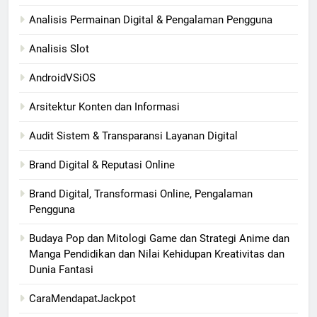
Analisis Permainan Digital & Pengalaman Pengguna
Analisis Slot
AndroidVSiOS
Arsitektur Konten dan Informasi
Audit Sistem & Transparansi Layanan Digital
Brand Digital & Reputasi Online
Brand Digital, Transformasi Online, Pengalaman
Pengguna
Budaya Pop dan Mitologi Game dan Strategi Anime dan
Manga Pendidikan dan Nilai Kehidupan Kreativitas dan
Dunia Fantasi
CaraMendapatJackpot