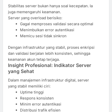
Stabilitas server bukan hanya soal kecepatan. Ia
juga memengaruhi keamanan.
Server yang overload berisiko:
Gagal memproses validasi secara optimal
Menimbulkan error autentikasi
Memicu sesi tidak sinkron
Dengan infrastruktur yang stabil, proses enkripsi
dan validasi berjalan lebih konsisten, sehingga
keamanan akun tetap terjaga.
Insight Profesional: Indikator Server
yang Sehat
Dalam manajemen infrastruktur digital, server
yang stabil memiliki ciri:
Uptime tinggi
Respons konsisten
Minim error autentikasi
Distribusi trafik efisien