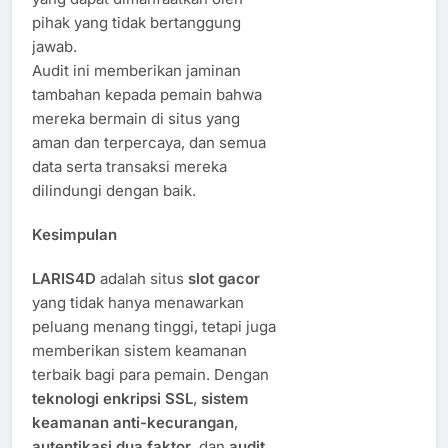
pihak yang tidak bertanggung
jawab.
Audit ini memberikan jaminan
tambahan kepada pemain bahwa
mereka bermain di situs yang
aman dan terpercaya, dan semua
data serta transaksi mereka
dilindungi dengan baik.
Kesimpulan
LARIS4D
adalah situs
slot gacor
yang tidak hanya menawarkan
peluang menang tinggi, tetapi juga
memberikan sistem keamanan
terbaik bagi para pemain. Dengan
teknologi enkripsi SSL
,
sistem
keamanan anti-kecurangan
,
autentikasi dua faktor
, dan
audit