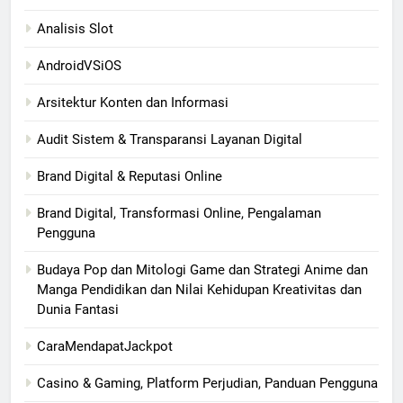
Analisis Slot
AndroidVSiOS
Arsitektur Konten dan Informasi
Audit Sistem & Transparansi Layanan Digital
Brand Digital & Reputasi Online
Brand Digital, Transformasi Online, Pengalaman
Pengguna
Budaya Pop dan Mitologi Game dan Strategi Anime dan
Manga Pendidikan dan Nilai Kehidupan Kreativitas dan
Dunia Fantasi
CaraMendapatJackpot
Casino & Gaming, Platform Perjudian, Panduan Pengguna