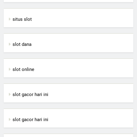
situs slot
slot dana
slot online
slot gacor hari ini
slot gacor hari ini