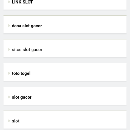
LINK SLOT
dana slot gacor
situs slot gacor
toto togel
slot gacor
slot