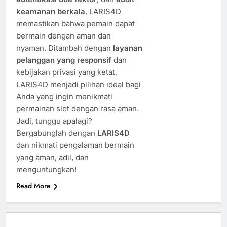
keamanan berkala
, LARIS4D
memastikan bahwa pemain dapat
bermain dengan aman dan
nyaman. Ditambah dengan
layanan
pelanggan yang responsif
dan
kebijakan privasi yang ketat,
LARIS4D menjadi pilihan ideal bagi
Anda yang ingin menikmati
permainan slot dengan rasa aman.
Jadi, tunggu apalagi?
Bergabunglah dengan
LARIS4D
dan nikmati pengalaman bermain
yang aman, adil, dan
menguntungkan!
Read More