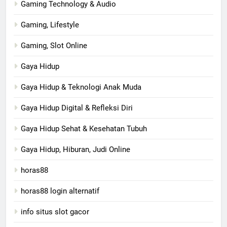
Gaming Technology & Audio
Gaming, Lifestyle
Gaming, Slot Online
Gaya Hidup
Gaya Hidup & Teknologi Anak Muda
Gaya Hidup Digital & Refleksi Diri
Gaya Hidup Sehat & Kesehatan Tubuh
Gaya Hidup, Hiburan, Judi Online
horas88
horas88 login alternatif
info situs slot gacor