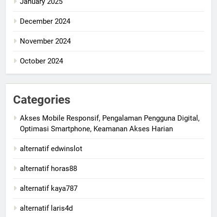
January 2025
December 2024
November 2024
October 2024
Categories
Akses Mobile Responsif, Pengalaman Pengguna Digital,
Optimasi Smartphone, Keamanan Akses Harian
alternatif edwinslot
alternatif horas88
alternatif kaya787
alternatif laris4d