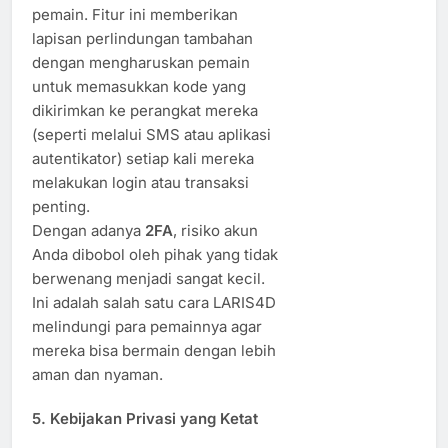
pemain. Fitur ini memberikan
lapisan perlindungan tambahan
dengan mengharuskan pemain
untuk memasukkan kode yang
dikirimkan ke perangkat mereka
(seperti melalui SMS atau aplikasi
autentikator) setiap kali mereka
melakukan login atau transaksi
penting.
Dengan adanya
2FA
, risiko akun
Anda dibobol oleh pihak yang tidak
berwenang menjadi sangat kecil.
Ini adalah salah satu cara LARIS4D
melindungi para pemainnya agar
mereka bisa bermain dengan lebih
aman dan nyaman.
5.
Kebijakan Privasi yang Ketat