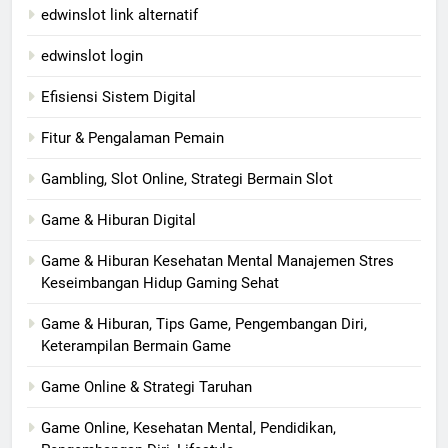
edwinslot link alternatif
edwinslot login
Efisiensi Sistem Digital
Fitur & Pengalaman Pemain
Gambling, Slot Online, Strategi Bermain Slot
Game & Hiburan Digital
Game & Hiburan Kesehatan Mental Manajemen Stres
Keseimbangan Hidup Gaming Sehat
Game & Hiburan, Tips Game, Pengembangan Diri,
Keterampilan Bermain Game
Game Online & Strategi Taruhan
Game Online, Kesehatan Mental, Pendidikan,