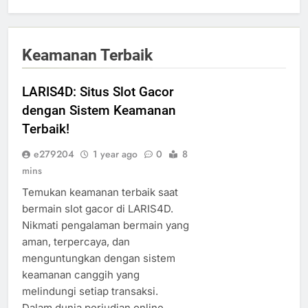
Keamanan Terbaik
LARIS4D: Situs Slot Gacor
dengan Sistem Keamanan
Terbaik!
e279204
1 year ago
0
8
mins
Temukan keamanan terbaik saat
bermain slot gacor di LARIS4D.
Nikmati pengalaman bermain yang
aman, terpercaya, dan
menguntungkan dengan sistem
keamanan canggih yang
melindungi setiap transaksi.
Dalam dunia perjudian online,