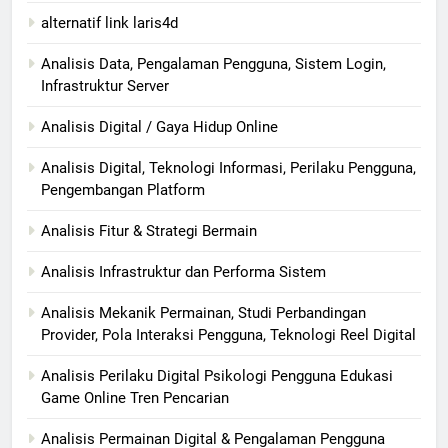
alternatif link laris4d
Analisis Data, Pengalaman Pengguna, Sistem Login,
Infrastruktur Server
Analisis Digital / Gaya Hidup Online
Analisis Digital, Teknologi Informasi, Perilaku Pengguna,
Pengembangan Platform
Analisis Fitur & Strategi Bermain
Analisis Infrastruktur dan Performa Sistem
Analisis Mekanik Permainan, Studi Perbandingan
Provider, Pola Interaksi Pengguna, Teknologi Reel Digital
Analisis Perilaku Digital Psikologi Pengguna Edukasi
Game Online Tren Pencarian
Analisis Permainan Digital & Pengalaman Pengguna