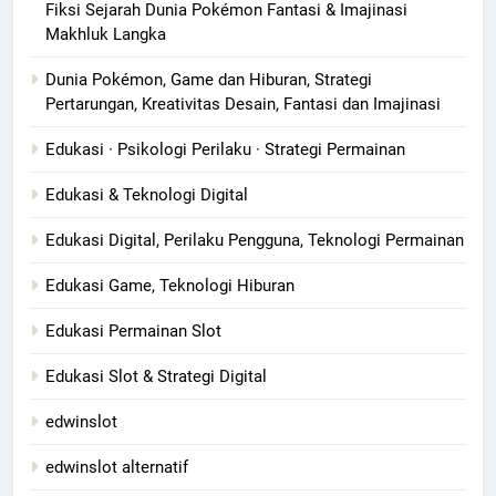
Fiksi Sejarah Dunia Pokémon Fantasi & Imajinasi
Makhluk Langka
Dunia Pokémon, Game dan Hiburan, Strategi
Pertarungan, Kreativitas Desain, Fantasi dan Imajinasi
Edukasi · Psikologi Perilaku · Strategi Permainan
Edukasi & Teknologi Digital
Edukasi Digital, Perilaku Pengguna, Teknologi Permainan
Edukasi Game, Teknologi Hiburan
Edukasi Permainan Slot
Edukasi Slot & Strategi Digital
edwinslot
edwinslot alternatif