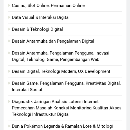
Casino, Slot Online, Permainan Online
Data Visual & Interaksi Digital
Desain & Teknologi Digital
Desain Antarmuka dan Pengalaman Digital
Desain Antarmuka, Pengalaman Pengguna, Inovasi
Digital, Teknologi Game, Pengembangan Web
Desain Digital, Teknologi Modern, UX Development
Desain Game, Pengalaman Pengguna, Kreativitas Digital,
Interaksi Sosial
Diagnostik Jaringan Analisis Latensi Internet
Pemecahan Masalah Koneksi Monitoring Kualitas Akses
Teknologi Infrastruktur Digital
Dunia Pokémon Legenda & Ramalan Lore & Mitologi