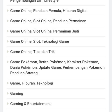
Pengembangan Diri, Lifestyle
Game Online, Panduan Pemula, Hiburan Digital
Game Online, Slot Online, Panduan Permainan
Game Online, Slot Online, Permainan Judi
Game Online, Slot, Teknologi Game
Game Online, Tips dan Trik
Game Pokémon, Berita Pokémon, Karakter Pokémon,
Dunia Pokémon, Update Game, Perkembangan Pokémon,
Panduan Strategi
Game, Hiburan, Teknologi
Gaming
Gaming & Entertainment