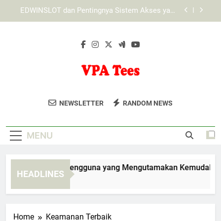
Skip
LEBAH4D dan Pentingnya Sistem Akses yang
to
Stabil
content
KAYA787 dengan Desain Digital yang Ringan dan
Ramah Pengguna
LEBAH4D untuk Pengguna yang Mengutamakan
Kemudahan Navigasi
EDWINSLOT dan Pentingnya Sistem Akses yang
Stabil
VPA Tees
Tampil Gaya Dengan Kaus Trendy Dari
LEBAH4D dan Pentingnya Sistem Akses yang
NEWSLETTER
RANDOM NEWS
Stabil
VPA Tees. Temukan Berbagai Desain
KAYA787 dengan Desain Digital yang Ringan dan
Menarik Yang Cocok Untuk Setiap
Ramah Pengguna
MENU
Suasana.
EBAH4D untuk Pengguna yang Mengutamakan Kemudahan Nav
HEADLINES
Weeks Ago
Home
Keamanan Terbaik