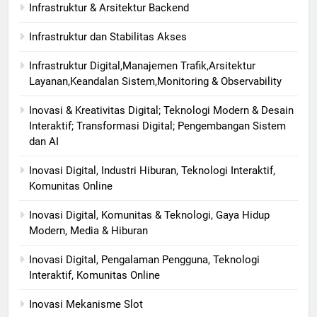
Infrastruktur & Arsitektur Backend
Infrastruktur dan Stabilitas Akses
Infrastruktur Digital,Manajemen Trafik,Arsitektur
Layanan,Keandalan Sistem,Monitoring & Observability
Inovasi & Kreativitas Digital; Teknologi Modern & Desain
Interaktif; Transformasi Digital; Pengembangan Sistem
dan AI
Inovasi Digital, Industri Hiburan, Teknologi Interaktif,
Komunitas Online
Inovasi Digital, Komunitas & Teknologi, Gaya Hidup
Modern, Media & Hiburan
Inovasi Digital, Pengalaman Pengguna, Teknologi
Interaktif, Komunitas Online
Inovasi Mekanisme Slot