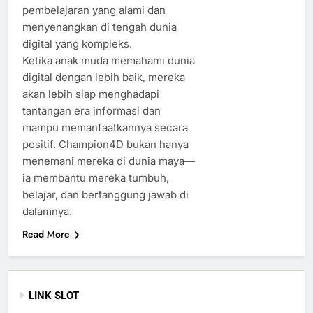
pembelajaran yang alami dan
menyenangkan di tengah dunia
digital yang kompleks.
Ketika anak muda memahami dunia
digital dengan lebih baik, mereka
akan lebih siap menghadapi
tantangan era informasi dan
mampu memanfaatkannya secara
positif. Champion4D bukan hanya
menemani mereka di dunia maya—
ia membantu mereka tumbuh,
belajar, dan bertanggung jawab di
dalamnya.
Read More
LINK SLOT