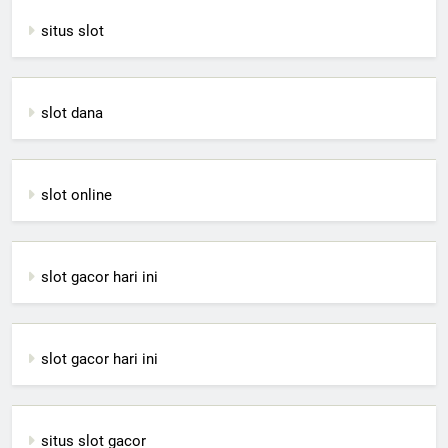
situs slot
slot dana
slot online
slot gacor hari ini
slot gacor hari ini
situs slot gacor