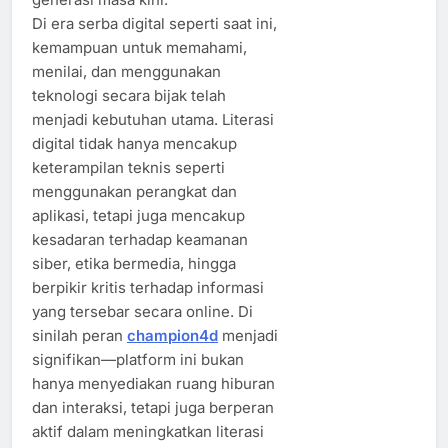
Di era serba digital seperti saat ini,
kemampuan untuk memahami,
menilai, dan menggunakan
teknologi secara bijak telah
menjadi kebutuhan utama. Literasi
digital tidak hanya mencakup
keterampilan teknis seperti
menggunakan perangkat dan
aplikasi, tetapi juga mencakup
kesadaran terhadap keamanan
siber, etika bermedia, hingga
berpikir kritis terhadap informasi
yang tersebar secara online. Di
sinilah peran
champion4d
menjadi
signifikan—platform ini bukan
hanya menyediakan ruang hiburan
dan interaksi, tetapi juga berperan
aktif dalam meningkatkan literasi