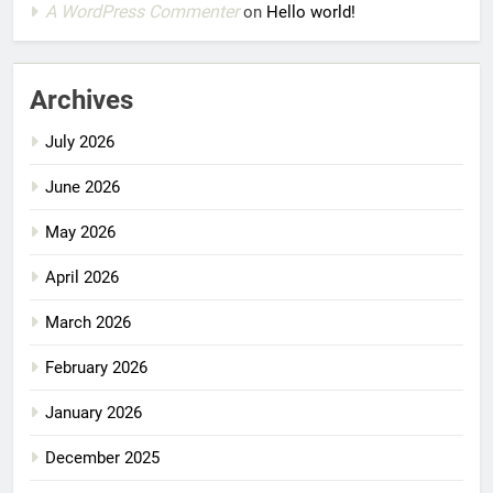
A WordPress Commenter
on
Hello world!
Archives
July 2026
June 2026
May 2026
April 2026
March 2026
February 2026
January 2026
December 2025