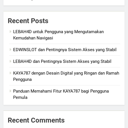
Recent Posts
LEBAH4D untuk Pengguna yang Mengutamakan
Kemudahan Navigasi
EDWINSLOT dan Pentingnya Sistem Akses yang Stabil
LEBAH4D dan Pentingnya Sistem Akses yang Stabil
KAYA787 dengan Desain Digital yang Ringan dan Ramah
Pengguna
Panduan Memahami Fitur KAYA787 bagi Pengguna
Pemula
Recent Comments