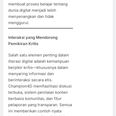
membuat proses belajar tentang
dunia digital menjadi lebih
menyenangkan dan tidak
menggurui.
Interaksi yang Mendorong
Pemikiran Kritis
Salah satu elemen penting dalam
literasi digital adalah kemampuan
berpikir kritis—khususnya dalam
menyaring informasi dan
berinteraksi secara etis.
Champion4D memfasilitasi diskusi
terbuka, sistem penilaian konten
berbasis komunitas, dan fitur
pelaporan yang transparan. Semua
ini memberikan contoh nyata