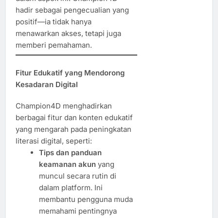
hadir sebagai pengecualian yang
positif—ia tidak hanya
menawarkan akses, tetapi juga
memberi pemahaman.
Fitur Edukatif yang Mendorong
Kesadaran Digital
Champion4D menghadirkan
berbagai fitur dan konten edukatif
yang mengarah pada peningkatan
literasi digital, seperti:
Tips dan panduan
keamanan akun
yang
muncul secara rutin di
dalam platform. Ini
membantu pengguna muda
memahami pentingnya