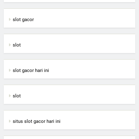
slot gacor
slot
slot gacor hari ini
slot
situs slot gacor hari ini