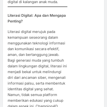
digital di kalangan anak muda.
Literasi Digital: Apa dan Mengapa
Penting?
Literasi digital merujuk pada
kemampuan seseorang dalam
menggunakan teknologi informasi
dan komunikasi secara efektif,
aman, dan bertanggung jawab.
Bagi generasi muda yang tumbuh
dalam lingkungan digital, literasi ini
menjadi bekal untuk melindungi
diri dari ancaman siber, mengenali
informasi palsu, serta membentuk
identitas digital yang sehat.
Namun, tidak semua platform
memberikan edukasi yang cukup
dalam aspek ini. Champion4D