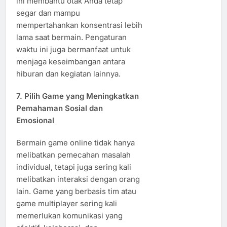
ini membantu otak Anda tetap
segar dan mampu
mempertahankan konsentrasi lebih
lama saat bermain. Pengaturan
waktu ini juga bermanfaat untuk
menjaga keseimbangan antara
hiburan dan kegiatan lainnya.
7. Pilih Game yang Meningkatkan
Pemahaman Sosial dan
Emosional
Bermain game online tidak hanya
melibatkan pemecahan masalah
individual, tetapi juga sering kali
melibatkan interaksi dengan orang
lain. Game yang berbasis tim atau
game multiplayer sering kali
memerlukan komunikasi yang