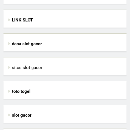
LINK SLOT
dana slot gacor
situs slot gacor
toto togel
slot gacor