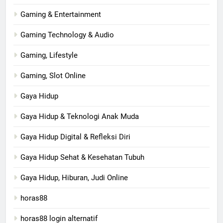
Gaming & Entertainment
Gaming Technology & Audio
Gaming, Lifestyle
Gaming, Slot Online
Gaya Hidup
Gaya Hidup & Teknologi Anak Muda
Gaya Hidup Digital & Refleksi Diri
Gaya Hidup Sehat & Kesehatan Tubuh
Gaya Hidup, Hiburan, Judi Online
horas88
horas88 login alternatif