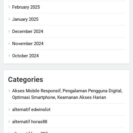
February 2025
January 2025
December 2024
November 2024
October 2024
Categories
Akses Mobile Responsif, Pengalaman Pengguna Digital,
Optimasi Smartphone, Keamanan Akses Harian
alternatif edwinslot
alternatif horas88