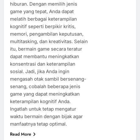
hiburan. Dengan memilih jenis
game yang tepat, Anda dapat
melatih berbagai keterampilan
kognitif seperti berpikir kritis,
memori, pengambilan keputusan,
multitasking, dan kreativitas. Selain
itu, bermain game secara teratur
dapat membantu meningkatkan
konsentrasi dan keterampilan
sosial. Jadi, jika Anda ingin
mengasah otak sambil bersenang-
senang, cobalah beberapa jenis
game yang dapat meningkatkan
keterampilan kognitif Anda.
Ingatlah untuk tetap mengatur
waktu bermain dengan bijak agar
manfaatnya tetap optimal.
Read More