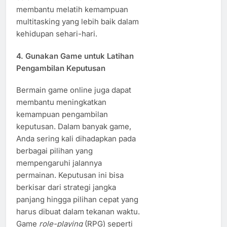
membantu melatih kemampuan
multitasking yang lebih baik dalam
kehidupan sehari-hari.
4. Gunakan Game untuk Latihan
Pengambilan Keputusan
Bermain game online juga dapat
membantu meningkatkan
kemampuan pengambilan
keputusan. Dalam banyak game,
Anda sering kali dihadapkan pada
berbagai pilihan yang
mempengaruhi jalannya
permainan. Keputusan ini bisa
berkisar dari strategi jangka
panjang hingga pilihan cepat yang
harus dibuat dalam tekanan waktu.
Game
role-playing
(RPG) seperti