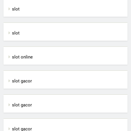
slot
slot
slot online
slot gacor
slot gacor
slot gacor