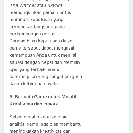
The Witcher
atau
Skyrim
memungkinkan pemain untuk
membuat keputusan yang
berdampak langsung pada
perkembangan cerita.
Pengambilan keputusan dalam
game tersebut dapat mengasah
kemampuan Anda untuk menilai
situasi dengan cepat dan memilih
opsi yang terbaik, suatu
keterampilan yang sangat berguna
dalam kehidupan nyata.
5. Bermain Game untuk Melatih
Kreativitas dan Inovasi
Selain melatih keterampilan
analitis, game juga bisa membantu
meningkatkan kreativitas dan