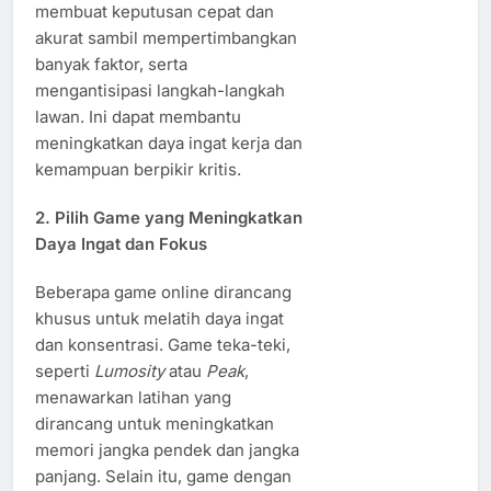
membuat keputusan cepat dan
akurat sambil mempertimbangkan
banyak faktor, serta
mengantisipasi langkah-langkah
lawan. Ini dapat membantu
meningkatkan daya ingat kerja dan
kemampuan berpikir kritis.
2. Pilih Game yang Meningkatkan
Daya Ingat dan Fokus
Beberapa game online dirancang
khusus untuk melatih daya ingat
dan konsentrasi. Game teka-teki,
seperti
Lumosity
atau
Peak
,
menawarkan latihan yang
dirancang untuk meningkatkan
memori jangka pendek dan jangka
panjang. Selain itu, game dengan