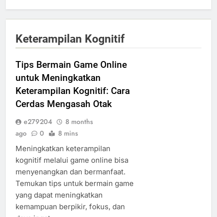
Keterampilan Kognitif
Tips Bermain Game Online
untuk Meningkatkan
Keterampilan Kognitif: Cara
Cerdas Mengasah Otak
e279204
8 months
ago
0
8 mins
Meningkatkan keterampilan
kognitif melalui game online bisa
menyenangkan dan bermanfaat.
Temukan tips untuk bermain game
yang dapat meningkatkan
kemampuan berpikir, fokus, dan