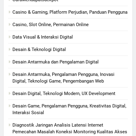
Casino & Gaming, Platform Perjudian, Panduan Pengguna
Casino, Slot Online, Permainan Online
Data Visual & Interaksi Digital
Desain & Teknologi Digital
Desain Antarmuka dan Pengalaman Digital
Desain Antarmuka, Pengalaman Pengguna, Inovasi
Digital, Teknologi Game, Pengembangan Web
Desain Digital, Teknologi Modern, UX Development
Desain Game, Pengalaman Pengguna, Kreativitas Digital,
Interaksi Sosial
Diagnostik Jaringan Analisis Latensi Internet
Pemecahan Masalah Koneksi Monitoring Kualitas Akses