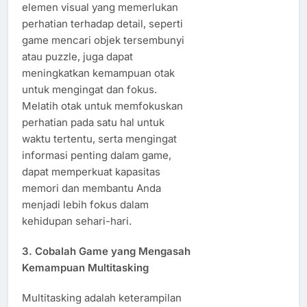
elemen visual yang memerlukan
perhatian terhadap detail, seperti
game mencari objek tersembunyi
atau puzzle, juga dapat
meningkatkan kemampuan otak
untuk mengingat dan fokus.
Melatih otak untuk memfokuskan
perhatian pada satu hal untuk
waktu tertentu, serta mengingat
informasi penting dalam game,
dapat memperkuat kapasitas
memori dan membantu Anda
menjadi lebih fokus dalam
kehidupan sehari-hari.
3. Cobalah Game yang Mengasah
Kemampuan Multitasking
Multitasking adalah keterampilan