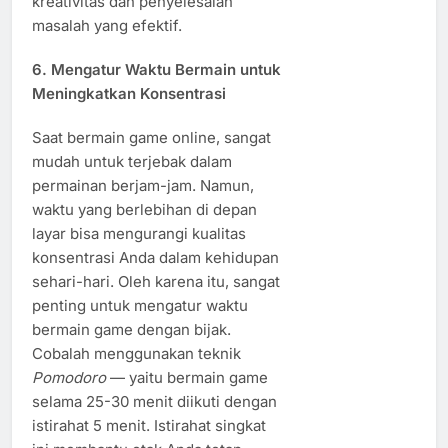
kreativitas dan penyelesaian
masalah yang efektif.
6. Mengatur Waktu Bermain untuk
Meningkatkan Konsentrasi
Saat bermain game online, sangat
mudah untuk terjebak dalam
permainan berjam-jam. Namun,
waktu yang berlebihan di depan
layar bisa mengurangi kualitas
konsentrasi Anda dalam kehidupan
sehari-hari. Oleh karena itu, sangat
penting untuk mengatur waktu
bermain game dengan bijak.
Cobalah menggunakan teknik
Pomodoro
— yaitu bermain game
selama 25-30 menit diikuti dengan
istirahat 5 menit. Istirahat singkat