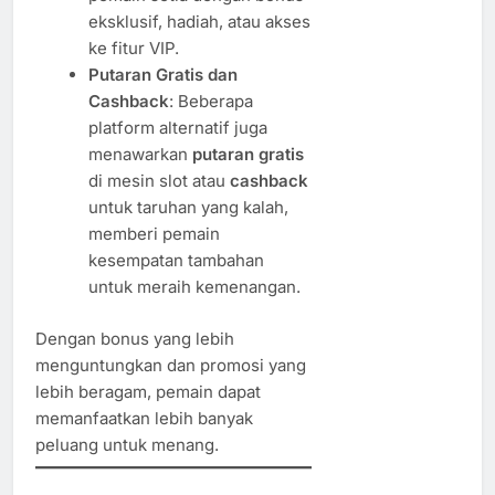
eksklusif, hadiah, atau akses
ke fitur VIP.
Putaran Gratis dan
Cashback
: Beberapa
platform alternatif juga
menawarkan
putaran gratis
di mesin slot atau
cashback
untuk taruhan yang kalah,
memberi pemain
kesempatan tambahan
untuk meraih kemenangan.
Dengan bonus yang lebih
menguntungkan dan promosi yang
lebih beragam, pemain dapat
memanfaatkan lebih banyak
peluang untuk menang.