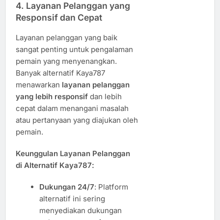
4. Layanan Pelanggan yang
Responsif dan Cepat
Layanan pelanggan yang baik
sangat penting untuk pengalaman
pemain yang menyenangkan.
Banyak alternatif Kaya787
menawarkan
layanan pelanggan
yang lebih responsif
dan lebih
cepat dalam menangani masalah
atau pertanyaan yang diajukan oleh
pemain.
Keunggulan Layanan Pelanggan
di Alternatif Kaya787
:
Dukungan 24/7
: Platform
alternatif ini sering
menyediakan dukungan