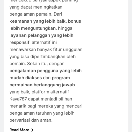
yang dapat meningkatkan
pengalaman pemain. Dari
keamanan yang lebih baik
,
bonus
lebih menguntungkan
, hingga
layanan pelanggan yang lebih
responsif
, alternatif ini
menawarkan banyak fitur unggulan
yang bisa dipertimbangkan oleh
pemain. Selain itu, dengan
pengalaman pengguna yang lebih
mudah diakses
dan
program
permainan bertanggung jawab
yang baik, platform alternatif
Kaya787 dapat menjadi pilihan
menarik bagi mereka yang mencari
pengalaman taruhan yang lebih
bervariasi dan aman.
Read More