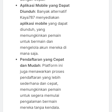
Aplikasi Mobile yang Dapat
Diunduh
: Banyak alternatif
Kaya787 menyediakan
aplikasi mobile
yang dapat
diunduh, yang
memungkinkan pemain
untuk bermain dan
mengelola akun mereka di
mana saja.
Pendaftaran yang Cepat
dan Mudah
: Platform ini
juga menawarkan proses
pendaftaran yang lebih
sederhana dan cepat,
memungkinkan pemain
untuk segera memulai
pengalaman bermain
mereka tanpa kendala.