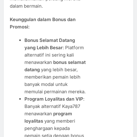
dalam bermain.
Keunggulan dalam Bonus dan
Promosi
:
Bonus Selamat Datang
yang Lebih Besar
: Platform
alternatif ini sering kali
menawarkan
bonus selamat
datang
yang lebih besar,
memberikan pemain lebih
banyak modal untuk
memulai permainan mereka.
Program Loyalitas dan VIP
:
Banyak alternatif Kaya787
menawarkan
program
loyalitas
yang memberi
penghargaan kepada
pemain setia dengan bonus