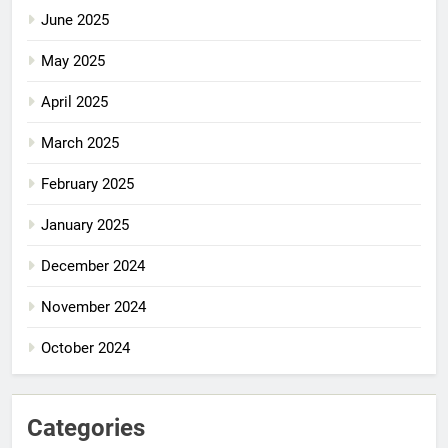
June 2025
May 2025
April 2025
March 2025
February 2025
January 2025
December 2024
November 2024
October 2024
Categories