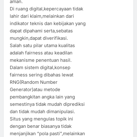
aman.
Di ruang digital,kepercayaan tidak
lahir dari klaim,melainkan dari
indikator teknis dan kebijakan yang
dapat dipahami serta,sebatas
mungkin,dapat diverifikasi.
Salah satu pilar utama kualitas
adalah fairness atau keadilan
mekanisme penentuan hasil.
Dalam sistem digital,konsep
fairness sering dibahas lewat
RNG(Random Number
Generator)atau metode
pembangkitan angka lain yang
semestinya tidak mudah diprediksi
dan tidak mudah dimanipulasi.
Situs yang mengulas topik ini
dengan benar biasanya tidak
menjanjikan “pola pasti”,melainkan