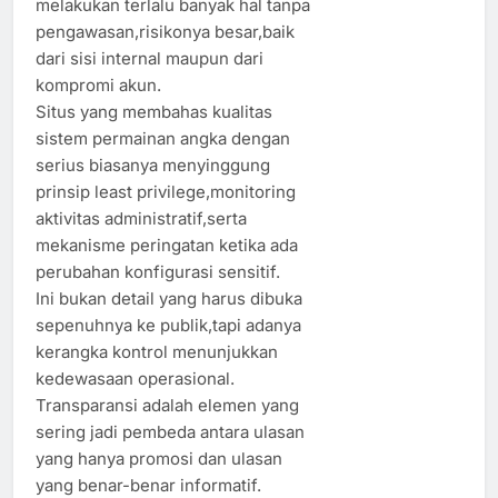
melakukan terlalu banyak hal tanpa
pengawasan,risikonya besar,baik
dari sisi internal maupun dari
kompromi akun.
Situs yang membahas kualitas
sistem permainan angka dengan
serius biasanya menyinggung
prinsip least privilege,monitoring
aktivitas administratif,serta
mekanisme peringatan ketika ada
perubahan konfigurasi sensitif.
Ini bukan detail yang harus dibuka
sepenuhnya ke publik,tapi adanya
kerangka kontrol menunjukkan
kedewasaan operasional.
Transparansi adalah elemen yang
sering jadi pembeda antara ulasan
yang hanya promosi dan ulasan
yang benar-benar informatif.