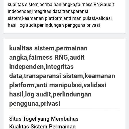
kualitas sistem,permainan angka,fairness RNG,audit
independen,integritas data,transparansi
sistem,keamanan platform,anti manipulasi,validasi
hasil,log audit,perlindungan pengguna,privasi
kualitas sistem,permainan
angka,fairness RNG,audit
independen,integritas
data,transparansi sistem,keamanan
platform,anti manipulasi,validasi
hasil,log audit,perlindungan
pengguna,privasi
Situs Togel yang Membahas
Kualitas Sistem Permainan