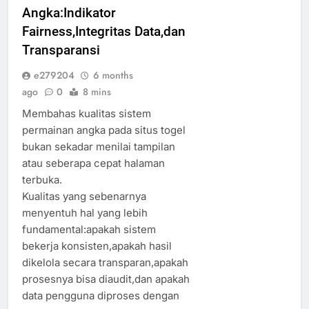
Angka:Indikator
Fairness,Integritas Data,dan
Transparansi
e279204
6 months
ago
0
8 mins
Membahas kualitas sistem
permainan angka pada situs togel
bukan sekadar menilai tampilan
atau seberapa cepat halaman
terbuka.
Kualitas yang sebenarnya
menyentuh hal yang lebih
fundamental:apakah sistem
bekerja konsisten,apakah hasil
dikelola secara transparan,apakah
prosesnya bisa diaudit,dan apakah
data pengguna diproses dengan