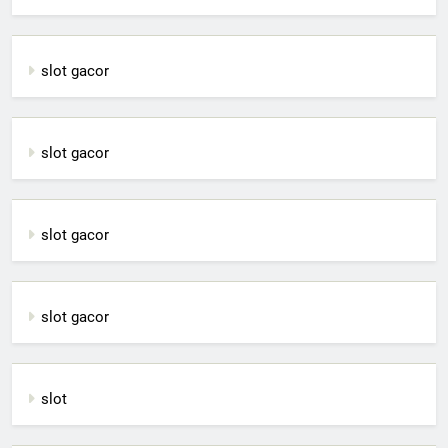
slot gacor
slot gacor
slot gacor
slot gacor
slot