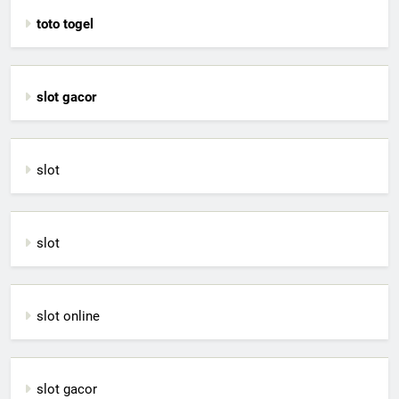
toto togel
slot gacor
slot
slot
slot online
slot gacor