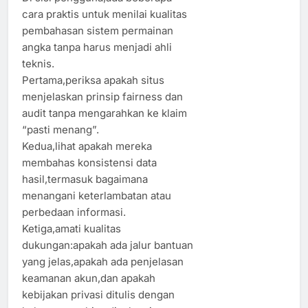
cara praktis untuk menilai kualitas
pembahasan sistem permainan
angka tanpa harus menjadi ahli
teknis.
Pertama,periksa apakah situs
menjelaskan prinsip fairness dan
audit tanpa mengarahkan ke klaim
“pasti menang”.
Kedua,lihat apakah mereka
membahas konsistensi data
hasil,termasuk bagaimana
menangani keterlambatan atau
perbedaan informasi.
Ketiga,amati kualitas
dukungan:apakah ada jalur bantuan
yang jelas,apakah ada penjelasan
keamanan akun,dan apakah
kebijakan privasi ditulis dengan