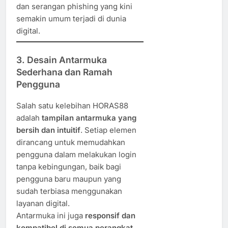
dan serangan phishing yang kini
semakin umum terjadi di dunia
digital.
3.
Desain Antarmuka
Sederhana dan Ramah
Pengguna
Salah satu kelebihan HORAS88
adalah
tampilan antarmuka yang
bersih dan intuitif
. Setiap elemen
dirancang untuk memudahkan
pengguna dalam melakukan login
tanpa kebingungan, baik bagi
pengguna baru maupun yang
sudah terbiasa menggunakan
layanan digital.
Antarmuka ini juga
responsif dan
kompatibel di semua perangkat
,