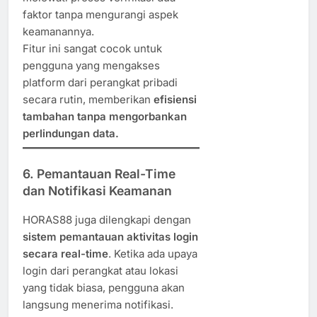
faktor tanpa mengurangi aspek
keamanannya.
Fitur ini sangat cocok untuk
pengguna yang mengakses
platform dari perangkat pribadi
secara rutin, memberikan
efisiensi
tambahan tanpa mengorbankan
perlindungan data.
6.
Pemantauan Real-Time
dan Notifikasi Keamanan
HORAS88 juga dilengkapi dengan
sistem pemantauan aktivitas login
secara real-time
. Ketika ada upaya
login dari perangkat atau lokasi
yang tidak biasa, pengguna akan
langsung menerima notifikasi.