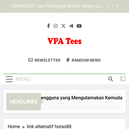
Skip
LEBAH4D dan Pentingnya Sistem Akses yang
to
Stabil
content
KAYA787 dengan Desain Digital yang Ringan dan
Ramah Pengguna
LEBAH4D untuk Pengguna yang Mengutamakan
Kemudahan Navigasi
EDWINSLOT dan Pentingnya Sistem Akses yang
Stabil
VPA Tees
Tampil Gaya Dengan Kaus Trendy Dari
LEBAH4D dan Pentingnya Sistem Akses yang
NEWSLETTER
RANDOM NEWS
Stabil
VPA Tees. Temukan Berbagai Desain
KAYA787 dengan Desain Digital yang Ringan dan
Menarik Yang Cocok Untuk Setiap
Ramah Pengguna
MENU
Suasana.
EBAH4D untuk Pengguna yang Mengutamakan Kemudahan Nav
HEADLINES
Weeks Ago
Home
link alternatif horas88