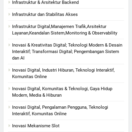
Infrastruktur & Arsitektur Backend
Infrastruktur dan Stabilitas Akses
Infrastruktur Digital,Manajemen Trafik,Arsitektur
Layanan,Keandalan Sistem,Monitoring & Observability
Inovasi & Kreativitas Digital; Teknologi Modern & Desain
Interaktif; Transformasi Digital; Pengembangan Sistem
dan AI
Inovasi Digital, Industri Hiburan, Teknologi Interaktif,
Komunitas Online
Inovasi Digital, Komunitas & Teknologi, Gaya Hidup
Modern, Media & Hiburan
Inovasi Digital, Pengalaman Pengguna, Teknologi
Interaktif, Komunitas Online
Inovasi Mekanisme Slot