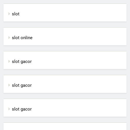
slot
slot online
slot gacor
slot gacor
slot gacor