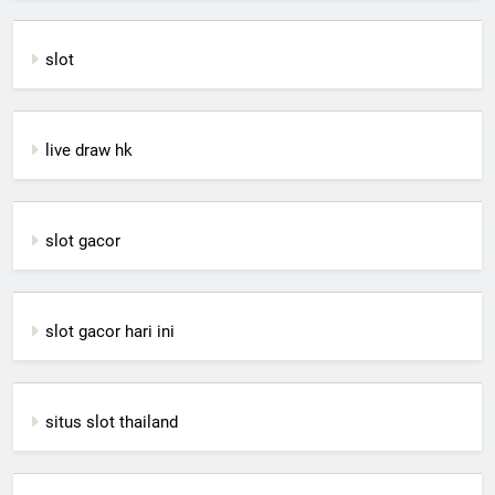
slot
live draw hk
slot gacor
slot gacor hari ini
situs slot thailand