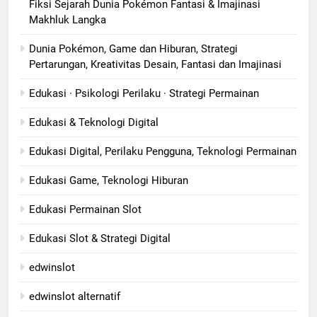
Fiksi Sejarah Dunia Pokémon Fantasi & Imajinasi
Makhluk Langka
Dunia Pokémon, Game dan Hiburan, Strategi
Pertarungan, Kreativitas Desain, Fantasi dan Imajinasi
Edukasi · Psikologi Perilaku · Strategi Permainan
Edukasi & Teknologi Digital
Edukasi Digital, Perilaku Pengguna, Teknologi Permainan
Edukasi Game, Teknologi Hiburan
Edukasi Permainan Slot
Edukasi Slot & Strategi Digital
edwinslot
edwinslot alternatif