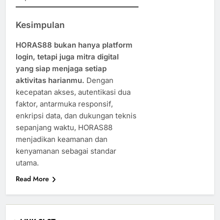
Kesimpulan
HORAS88 bukan hanya platform
login, tetapi juga mitra digital
yang siap menjaga setiap
aktivitas harianmu.
Dengan
kecepatan akses, autentikasi dua
faktor, antarmuka responsif,
enkripsi data, dan dukungan teknis
sepanjang waktu, HORAS88
menjadikan keamanan dan
kenyamanan sebagai standar
utama.
Read More