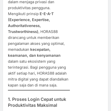
dalam menjaga privasi dan
produktivitas pengguna.
Mengikuti prinsip
E-E-A-T
(Experience, Expertise,
Authoritativeness,
Trustworthiness)
, HORAS88
dirancang untuk memberikan
pengalaman akses yang optimal,
memadukan
kecepatan,
keamanan, dan kenyamanan
dalam satu ekosistem yang
terintegrasi. Bagi pengguna yang
aktif setiap hari, HORAS88 adalah
mitra digital yang dapat diandalkan
kapan saja dan di mana saja.
1.
Proses Login Cepat untuk
Produktivitas Maksimal