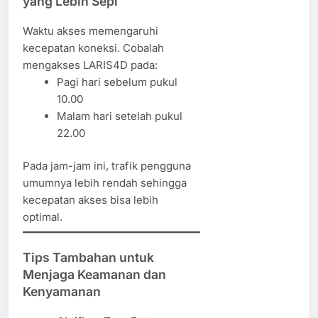
yang Lebih Sepi
Waktu akses memengaruhi
kecepatan koneksi. Cobalah
mengakses LARIS4D pada:
Pagi hari sebelum pukul
10.00
Malam hari setelah pukul
22.00
Pada jam-jam ini, trafik pengguna
umumnya lebih rendah sehingga
kecepatan akses bisa lebih
optimal.
Tips Tambahan untuk
Menjaga Keamanan dan
Kenyamanan