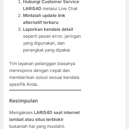
Hubungi Customer Service
LARIS4D
melalui Live Chat
Mintalah update link
alternatif terbaru
Laporkan kendala detail
seperti pesan error, jaringan
yang digunakan, dan
perangkat yang dipakai
Tim layanan pelanggan biasanya
merespons dengan cepat dan
memberikan solusi sesuai kendala
spesifik Anda.
Kesimpulan
Mengakses
LARIS4D saat internet
lambat atau situs terblokir
bukanlah hal yang mustahil.