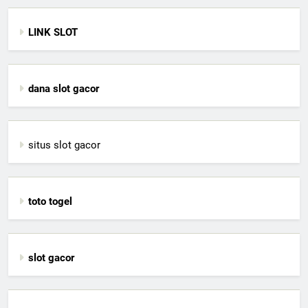
LINK SLOT
dana slot gacor
situs slot gacor
toto togel
slot gacor