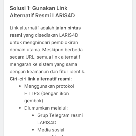
Solusi 1: Gunakan Link
Alternatif Resmi LARIS4D
Link alternatif adalah
jalan pintas
resmi
yang disediakan LARIS4D
untuk menghindari pemblokiran
domain utama. Meskipun berbeda
secara URL, semua link alternatif
mengarah ke sistem yang sama
dengan keamanan dan fitur identik.
Ciri-ciri link alternatif resmi:
Menggunakan protokol
HTTPS (dengan ikon
gembok)
Diumumkan melalui:
Grup Telegram resmi
LARIS4D
Media sosial