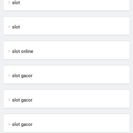
slot
slot
slot online
slot gacor
slot gacor
slot gacor