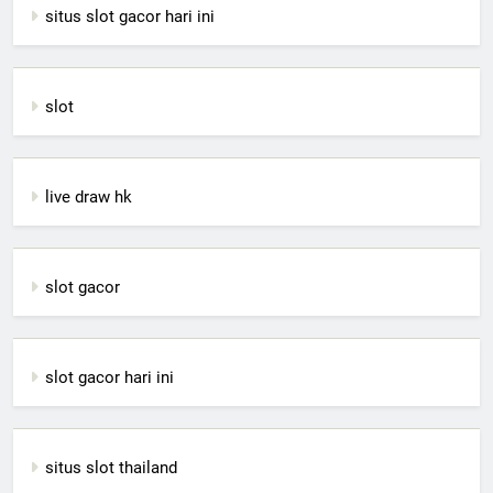
situs slot gacor hari ini
slot
live draw hk
slot gacor
slot gacor hari ini
situs slot thailand