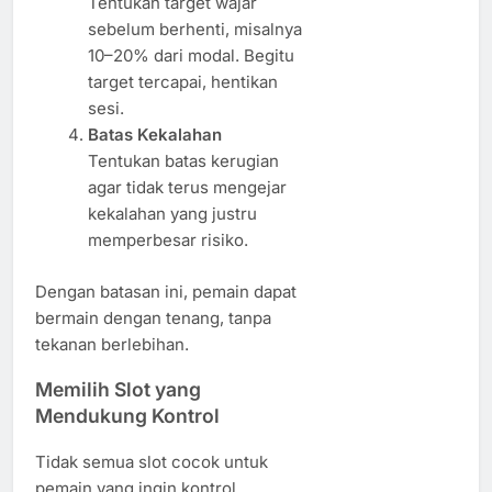
Tentukan target wajar
sebelum berhenti, misalnya
10–20% dari modal. Begitu
target tercapai, hentikan
sesi.
Batas Kekalahan
Tentukan batas kerugian
agar tidak terus mengejar
kekalahan yang justru
memperbesar risiko.
Dengan batasan ini, pemain dapat
bermain dengan tenang, tanpa
tekanan berlebihan.
Memilih Slot yang
Mendukung Kontrol
Tidak semua slot cocok untuk
pemain yang ingin kontrol.