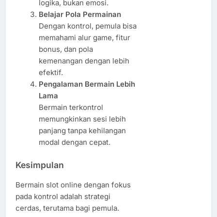
logika, bukan emosi.
Belajar Pola Permainan
Dengan kontrol, pemula bisa
memahami alur game, fitur
bonus, dan pola
kemenangan dengan lebih
efektif.
Pengalaman Bermain Lebih
Lama
Bermain terkontrol
memungkinkan sesi lebih
panjang tanpa kehilangan
modal dengan cepat.
Kesimpulan
Bermain slot online dengan fokus
pada kontrol adalah strategi
cerdas, terutama bagi pemula.