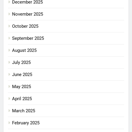
December 2025
November 2025
October 2025
September 2025
August 2025
July 2025
June 2025
May 2025
April 2025
March 2025
February 2025