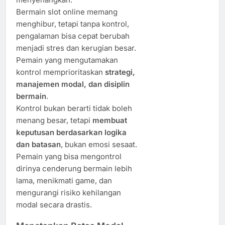
Bermain slot online memang
menghibur, tetapi tanpa kontrol,
pengalaman bisa cepat berubah
menjadi stres dan kerugian besar.
Pemain yang mengutamakan
kontrol memprioritaskan
strategi,
manajemen modal, dan disiplin
bermain
.
Kontrol bukan berarti tidak boleh
menang besar, tetapi
membuat
keputusan berdasarkan logika
dan batasan
, bukan emosi sesaat.
Pemain yang bisa mengontrol
dirinya cenderung bermain lebih
lama, menikmati game, dan
mengurangi risiko kehilangan
modal secara drastis.