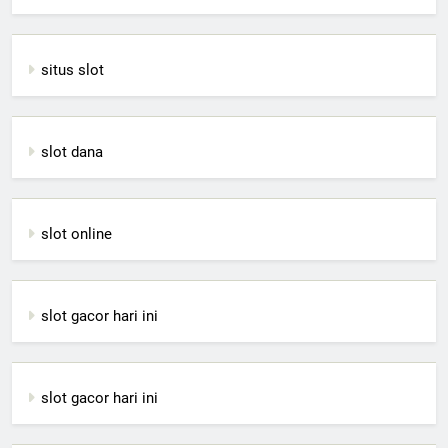
situs slot
slot dana
slot online
slot gacor hari ini
slot gacor hari ini