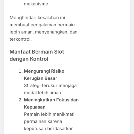
mekanisme
Menghindari kesalahan ini
membuat pengalaman bermain
lebih aman, menyenangkan, dan
terkontrol.
Manfaat Bermain Slot
dengan Kontrol
Mengurangi Risiko
Kerugian Besar
Strategi terukur menjaga
modal lebih aman.
Meningkatkan Fokus dan
Kepuasan
Pemain lebih menikmati
permainan karena
keputusan berdasarkan