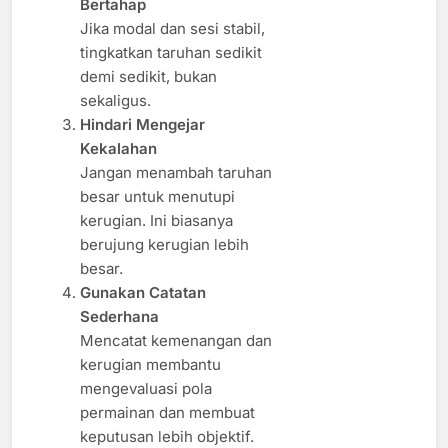
Bertahap
Jika modal dan sesi stabil,
tingkatkan taruhan sedikit
demi sedikit, bukan
sekaligus.
Hindari Mengejar
Kekalahan
Jangan menambah taruhan
besar untuk menutupi
kerugian. Ini biasanya
berujung kerugian lebih
besar.
Gunakan Catatan
Sederhana
Mencatat kemenangan dan
kerugian membantu
mengevaluasi pola
permainan dan membuat
keputusan lebih objektif.