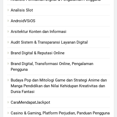
Analisis Slot
AndroidVSiOS
Arsitektur Konten dan Informasi
Audit Sistem & Transparansi Layanan Digital
Brand Digital & Reputasi Online
Brand Digital, Transformasi Online, Pengalaman
Pengguna
Budaya Pop dan Mitologi Game dan Strategi Anime dan
Manga Pendidikan dan Nilai Kehidupan Kreativitas dan
Dunia Fantasi
CaraMendapatJackpot
Casino & Gaming, Platform Perjudian, Panduan Pengguna