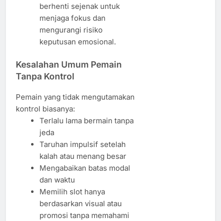
berhenti sejenak untuk
menjaga fokus dan
mengurangi risiko
keputusan emosional.
Kesalahan Umum Pemain
Tanpa Kontrol
Pemain yang tidak mengutamakan
kontrol biasanya:
Terlalu lama bermain tanpa
jeda
Taruhan impulsif setelah
kalah atau menang besar
Mengabaikan batas modal
dan waktu
Memilih slot hanya
berdasarkan visual atau
promosi tanpa memahami