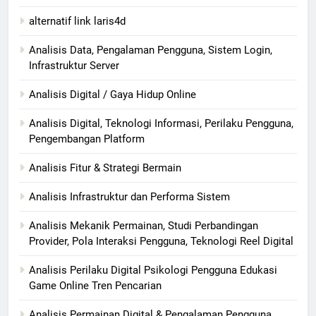
alternatif link laris4d
Analisis Data, Pengalaman Pengguna, Sistem Login,
Infrastruktur Server
Analisis Digital / Gaya Hidup Online
Analisis Digital, Teknologi Informasi, Perilaku Pengguna,
Pengembangan Platform
Analisis Fitur & Strategi Bermain
Analisis Infrastruktur dan Performa Sistem
Analisis Mekanik Permainan, Studi Perbandingan
Provider, Pola Interaksi Pengguna, Teknologi Reel Digital
Analisis Perilaku Digital Psikologi Pengguna Edukasi
Game Online Tren Pencarian
Analisis Permainan Digital & Pengalaman Pengguna