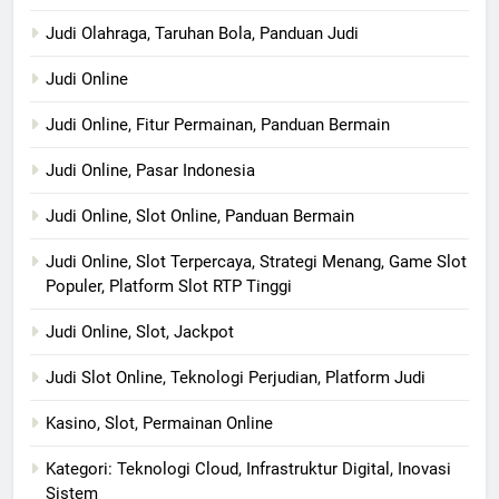
Judi Olahraga, Taruhan Bola, Panduan Judi
Judi Online
Judi Online, Fitur Permainan, Panduan Bermain
Judi Online, Pasar Indonesia
Judi Online, Slot Online, Panduan Bermain
Judi Online, Slot Terpercaya, Strategi Menang, Game Slot
Populer, Platform Slot RTP Tinggi
Judi Online, Slot, Jackpot
Judi Slot Online, Teknologi Perjudian, Platform Judi
Kasino, Slot, Permainan Online
Kategori: Teknologi Cloud, Infrastruktur Digital, Inovasi
Sistem