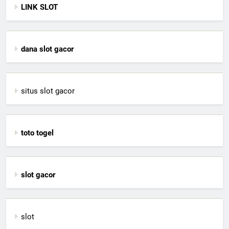
LINK SLOT
dana slot gacor
situs slot gacor
toto togel
slot gacor
slot