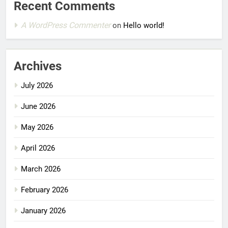
Recent Comments
A WordPress Commenter
on
Hello world!
Archives
July 2026
June 2026
May 2026
April 2026
March 2026
February 2026
January 2026