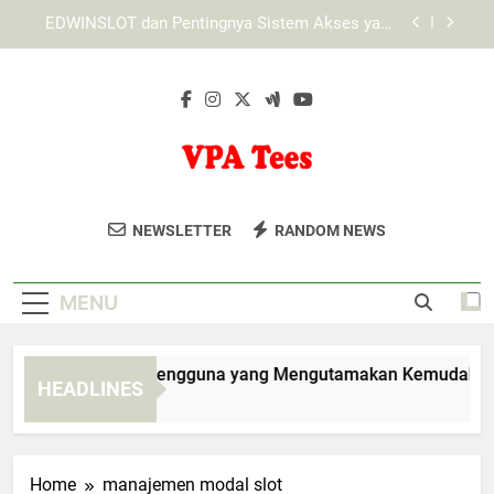
Skip
LEBAH4D dan Pentingnya Sistem Akses yang
to
Stabil
content
KAYA787 dengan Desain Digital yang Ringan dan
Ramah Pengguna
LEBAH4D untuk Pengguna yang Mengutamakan
Kemudahan Navigasi
EDWINSLOT dan Pentingnya Sistem Akses yang
Stabil
VPA Tees
Tampil Gaya Dengan Kaus Trendy Dari
LEBAH4D dan Pentingnya Sistem Akses yang
NEWSLETTER
RANDOM NEWS
Stabil
VPA Tees. Temukan Berbagai Desain
KAYA787 dengan Desain Digital yang Ringan dan
Menarik Yang Cocok Untuk Setiap
Ramah Pengguna
MENU
Suasana.
EBAH4D untuk Pengguna yang Mengutamakan Kemudahan Nav
HEADLINES
Weeks Ago
Home
manajemen modal slot