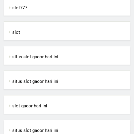
slot777
slot
situs slot gacor hari ini
situs slot gacor hari ini
slot gacor hari ini
situs slot gacor hari ini