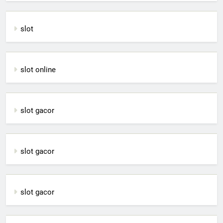
slot
slot online
slot gacor
slot gacor
slot gacor