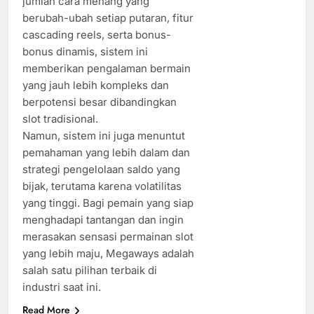
jumlah cara menang yang
berubah-ubah setiap putaran, fitur
cascading reels, serta bonus-
bonus dinamis, sistem ini
memberikan pengalaman bermain
yang jauh lebih kompleks dan
berpotensi besar dibandingkan
slot tradisional.
Namun, sistem ini juga menuntut
pemahaman yang lebih dalam dan
strategi pengelolaan saldo yang
bijak, terutama karena volatilitas
yang tinggi. Bagi pemain yang siap
menghadapi tantangan dan ingin
merasakan sensasi permainan slot
yang lebih maju, Megaways adalah
salah satu pilihan terbaik di
industri saat ini.
Read More