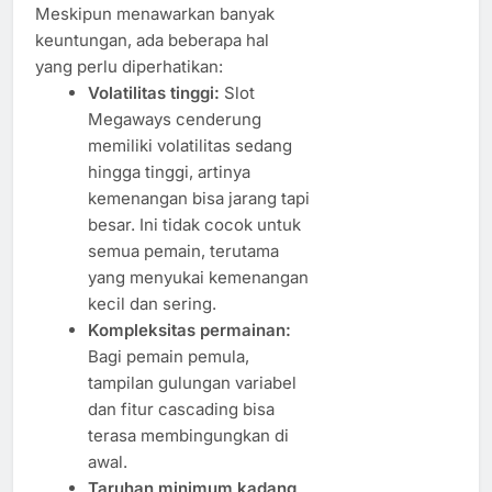
Meskipun menawarkan banyak
keuntungan, ada beberapa hal
yang perlu diperhatikan:
Volatilitas tinggi:
Slot
Megaways cenderung
memiliki volatilitas sedang
hingga tinggi, artinya
kemenangan bisa jarang tapi
besar. Ini tidak cocok untuk
semua pemain, terutama
yang menyukai kemenangan
kecil dan sering.
Kompleksitas permainan:
Bagi pemain pemula,
tampilan gulungan variabel
dan fitur cascading bisa
terasa membingungkan di
awal.
Taruhan minimum kadang