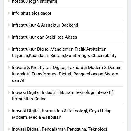
horas88 login alternatif
info situs slot gacor
Infrastruktur & Arsitektur Backend
Infrastruktur dan Stabilitas Akses
Infrastruktur Digital,Manajemen Trafik,Arsitektur
Layanan,Keandalan Sistem,Monitoring & Observability
Inovasi & Kreativitas Digital; Teknologi Modern & Desain
Interaktif; Transformasi Digital; Pengembangan Sistem
dan AI
Inovasi Digital, Industri Hiburan, Teknologi Interaktif,
Komunitas Online
Inovasi Digital, Komunitas & Teknologi, Gaya Hidup
Modern, Media & Hiburan
Inovasi Digital, Pengalaman Pengguna, Teknologi