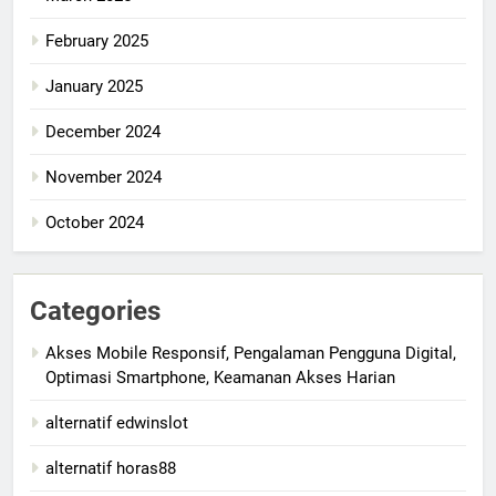
February 2025
January 2025
December 2024
November 2024
October 2024
Categories
Akses Mobile Responsif, Pengalaman Pengguna Digital,
Optimasi Smartphone, Keamanan Akses Harian
alternatif edwinslot
alternatif horas88