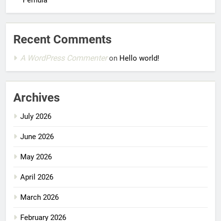
Pemula
Recent Comments
A WordPress Commenter
on
Hello world!
Archives
July 2026
June 2026
May 2026
April 2026
March 2026
February 2026