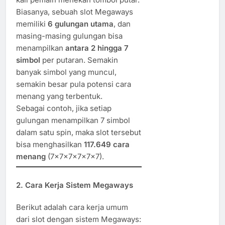
Biasanya, sebuah slot Megaways
memiliki
6 gulungan utama
, dan
masing-masing gulungan bisa
menampilkan
antara 2 hingga 7
simbol
per putaran. Semakin
banyak simbol yang muncul,
semakin besar pula potensi cara
menang yang terbentuk.
Sebagai contoh, jika setiap
gulungan menampilkan 7 simbol
dalam satu spin, maka slot tersebut
bisa menghasilkan
117.649 cara
menang
(7×7×7×7×7×7).
2.
Cara Kerja Sistem Megaways
Berikut adalah cara kerja umum
dari slot dengan sistem Megaways: