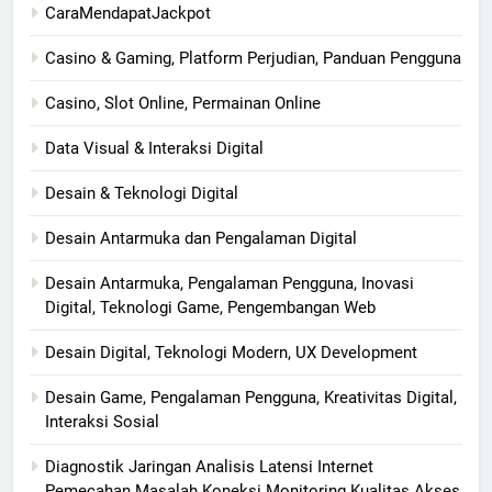
CaraMendapatJackpot
Casino & Gaming, Platform Perjudian, Panduan Pengguna
Casino, Slot Online, Permainan Online
Data Visual & Interaksi Digital
Desain & Teknologi Digital
Desain Antarmuka dan Pengalaman Digital
Desain Antarmuka, Pengalaman Pengguna, Inovasi
Digital, Teknologi Game, Pengembangan Web
Desain Digital, Teknologi Modern, UX Development
Desain Game, Pengalaman Pengguna, Kreativitas Digital,
Interaksi Sosial
Diagnostik Jaringan Analisis Latensi Internet
Pemecahan Masalah Koneksi Monitoring Kualitas Akses