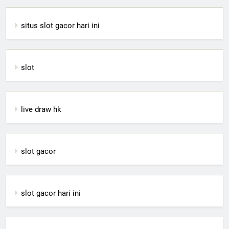
situs slot gacor hari ini
slot
live draw hk
slot gacor
slot gacor hari ini