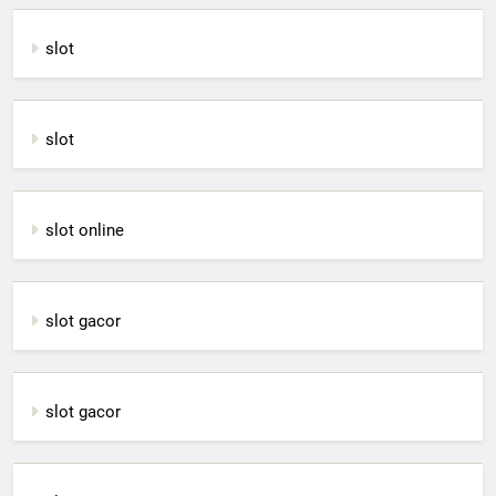
slot
slot
slot online
slot gacor
slot gacor