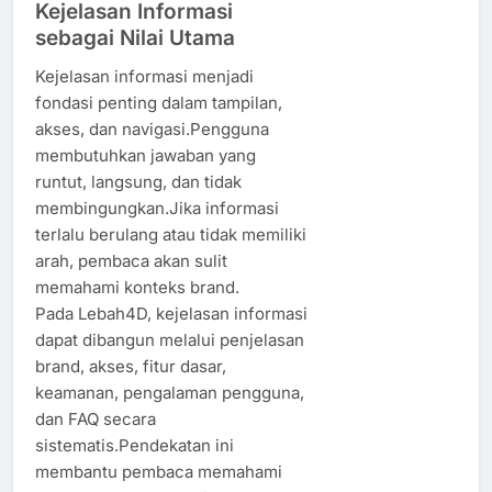
Kejelasan Informasi
sebagai Nilai Utama
Kejelasan informasi menjadi
fondasi penting dalam tampilan,
akses, dan navigasi.Pengguna
membutuhkan jawaban yang
runtut, langsung, dan tidak
membingungkan.Jika informasi
terlalu berulang atau tidak memiliki
arah, pembaca akan sulit
memahami konteks brand.
Pada Lebah4D, kejelasan informasi
dapat dibangun melalui penjelasan
brand, akses, fitur dasar,
keamanan, pengalaman pengguna,
dan FAQ secara
sistematis.Pendekatan ini
membantu pembaca memahami