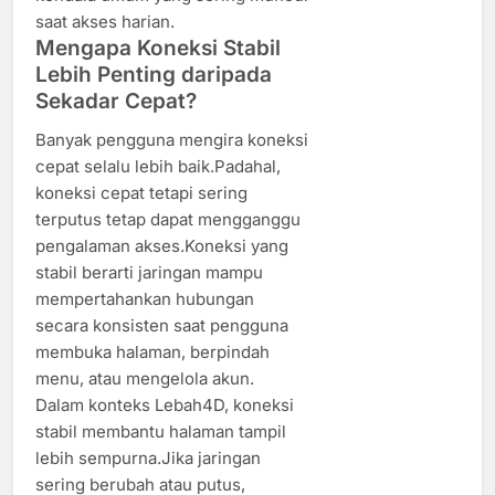
saat akses harian.
Mengapa Koneksi Stabil
Lebih Penting daripada
Sekadar Cepat?
Banyak pengguna mengira koneksi
cepat selalu lebih baik.Padahal,
koneksi cepat tetapi sering
terputus tetap dapat mengganggu
pengalaman akses.Koneksi yang
stabil berarti jaringan mampu
mempertahankan hubungan
secara konsisten saat pengguna
membuka halaman, berpindah
menu, atau mengelola akun.
Dalam konteks Lebah4D, koneksi
stabil membantu halaman tampil
lebih sempurna.Jika jaringan
sering berubah atau putus,