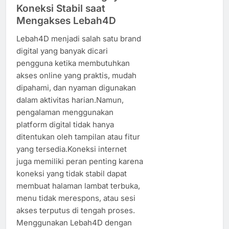
Koneksi Stabil saat
Mengakses Lebah4D
Lebah4D menjadi salah satu brand
digital yang banyak dicari
pengguna ketika membutuhkan
akses online yang praktis, mudah
dipahami, dan nyaman digunakan
dalam aktivitas harian.Namun,
pengalaman menggunakan
platform digital tidak hanya
ditentukan oleh tampilan atau fitur
yang tersedia.Koneksi internet
juga memiliki peran penting karena
koneksi yang tidak stabil dapat
membuat halaman lambat terbuka,
menu tidak merespons, atau sesi
akses terputus di tengah proses.
Menggunakan Lebah4D dengan