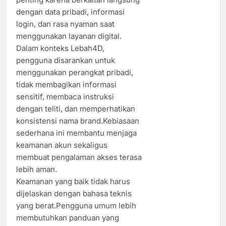
dengan data pribadi, informasi
login, dan rasa nyaman saat
menggunakan layanan digital.
Dalam konteks Lebah4D,
pengguna disarankan untuk
menggunakan perangkat pribadi,
tidak membagikan informasi
sensitif, membaca instruksi
dengan teliti, dan memperhatikan
konsistensi nama brand.Kebiasaan
sederhana ini membantu menjaga
keamanan akun sekaligus
membuat pengalaman akses terasa
lebih aman.
Keamanan yang baik tidak harus
dijelaskan dengan bahasa teknis
yang berat.Pengguna umum lebih
membutuhkan panduan yang