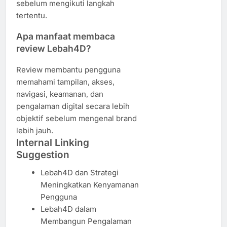
sebelum mengikuti langkah
tertentu.
Apa manfaat membaca
review Lebah4D?
Review membantu pengguna
memahami tampilan, akses,
navigasi, keamanan, dan
pengalaman digital secara lebih
objektif sebelum mengenal brand
lebih jauh.
Internal Linking
Suggestion
Lebah4D dan Strategi
Meningkatkan Kenyamanan
Pengguna
Lebah4D dalam
Membangun Pengalaman