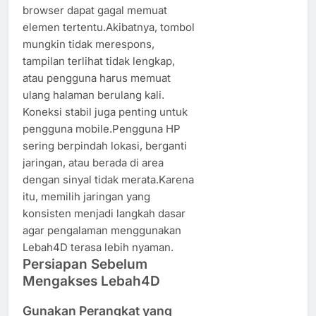
browser dapat gagal memuat
elemen tertentu.Akibatnya, tombol
mungkin tidak merespons,
tampilan terlihat tidak lengkap,
atau pengguna harus memuat
ulang halaman berulang kali.
Koneksi stabil juga penting untuk
pengguna mobile.Pengguna HP
sering berpindah lokasi, berganti
jaringan, atau berada di area
dengan sinyal tidak merata.Karena
itu, memilih jaringan yang
konsisten menjadi langkah dasar
agar pengalaman menggunakan
Lebah4D terasa lebih nyaman.
Persiapan Sebelum
Mengakses Lebah4D
Gunakan Perangkat yang