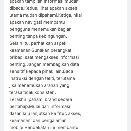
apakah tampilan informasi mudah
dibaca.Kedua, lihat apakah akses
utama mudah dipahami.Ketiga, nilai
apakah navigasi membantu
pengguna menemukan bagian
penting tanpa kebingungan.
Selain itu, perhatikan aspek
keamanan.Gunakan perangkat
pribadi saat mengakses informasi
penting.Jangan membagikan data
sensitif kepada pihak lain.Baca
instruksi dengan teliti, terutama
jika menemukan arahan yang
terasa tidak konsisten.
Terakhir, pahami brand secara
bertahap.Mulai dari informasi
dasar, lalu lanjutkan ke fitur, akses,
keamanan, dan pengalaman
mobile.Pendekatan ini membantu