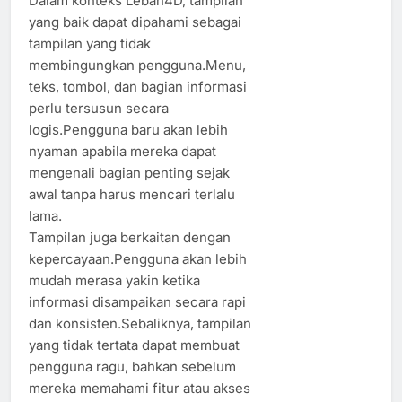
Dalam konteks Lebah4D, tampilan
yang baik dapat dipahami sebagai
tampilan yang tidak
membingungkan pengguna.Menu,
teks, tombol, dan bagian informasi
perlu tersusun secara
logis.Pengguna baru akan lebih
nyaman apabila mereka dapat
mengenali bagian penting sejak
awal tanpa harus mencari terlalu
lama.
Tampilan juga berkaitan dengan
kepercayaan.Pengguna akan lebih
mudah merasa yakin ketika
informasi disampaikan secara rapi
dan konsisten.Sebaliknya, tampilan
yang tidak tertata dapat membuat
pengguna ragu, bahkan sebelum
mereka memahami fitur atau akses