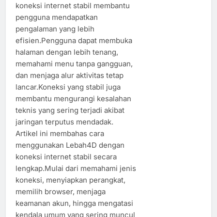
koneksi internet stabil membantu
pengguna mendapatkan
pengalaman yang lebih
efisien.Pengguna dapat membuka
halaman dengan lebih tenang,
memahami menu tanpa gangguan,
dan menjaga alur aktivitas tetap
lancar.Koneksi yang stabil juga
membantu mengurangi kesalahan
teknis yang sering terjadi akibat
jaringan terputus mendadak.
Artikel ini membahas cara
menggunakan Lebah4D dengan
koneksi internet stabil secara
lengkap.Mulai dari memahami jenis
koneksi, menyiapkan perangkat,
memilih browser, menjaga
keamanan akun, hingga mengatasi
kendala umum yang sering muncul