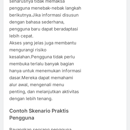
seharusnya tidak memaksa
pengguna menebak-nebak langkah
berikutnya.Jika informasi disusun
dengan bahasa sederhana,
pengguna baru dapat beradaptasi
lebih cepat.
Akses yang jelas juga membantu
mengurangi risiko
kesalahan.Pengguna tidak perlu
membuka terlalu banyak bagian
hanya untuk menemukan informasi
dasar.Mereka dapat memahami
alur awal, mengenali menu
penting, dan melanjutkan aktivitas
dengan lebih tenang.
Contoh Skenario Praktis
Pengguna
Bayangkan seorang pengguna