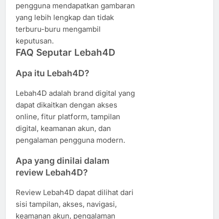
pengguna mendapatkan gambaran
yang lebih lengkap dan tidak
terburu-buru mengambil
keputusan.
FAQ Seputar Lebah4D
Apa itu Lebah4D?
Lebah4D adalah brand digital yang
dapat dikaitkan dengan akses
online, fitur platform, tampilan
digital, keamanan akun, dan
pengalaman pengguna modern.
Apa yang dinilai dalam
review Lebah4D?
Review Lebah4D dapat dilihat dari
sisi tampilan, akses, navigasi,
keamanan akun, pengalaman