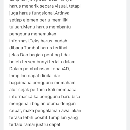
harus menarik secara visual, tetapi
juga harus fungsional.Artinya,
setiap elemen perlu memiliki
tujuan.Menu harus membantu
pengguna menemukan
informasi.Teks harus mudah
dibaca.Tombol harus terlihat
jelas.Dan bagian penting tidak
boleh tersembunyi terlalu dalam.
Dalam pembahasan Lebah4D,
tampilan dapat dinilai dari
bagaimana pengguna memahami
alur sejak pertama kali membaca
informasi.Jika pengguna baru bisa
mengenali bagian utama dengan
cepat, maka pengalaman awal akan
terasa lebih positif.Tampilan yang
terlalu ramai justru dapat