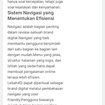
hanya soal kecepatan, tetapi juga
soal kejelasan dan kenyamanan.
Sistem Navigasi yang
Menentukan Efisiensi
Navigasi adalah bagian penting
dalam review sebuah brand
digital.Navigasi yang baik
membantu pengguna berpindah
dari satu bagian ke bagian lain
dengan mudah.Menu yang jelas,
struktur halaman yang logis, dan
istilah yang sederhana dapat
membuat pengalaman online
terasa lebih efisien.
Lebah4D dapat diperkuat sebagai
brand digital melalui pembahasan
navigasi yang user
friendly.Pengguna biasanya