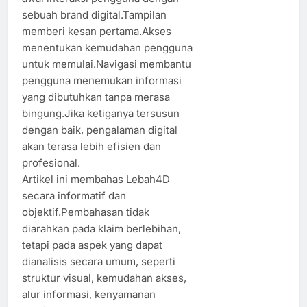
sebuah brand digital.Tampilan
memberi kesan pertama.Akses
menentukan kemudahan pengguna
untuk memulai.Navigasi membantu
pengguna menemukan informasi
yang dibutuhkan tanpa merasa
bingung.Jika ketiganya tersusun
dengan baik, pengalaman digital
akan terasa lebih efisien dan
profesional.
Artikel ini membahas Lebah4D
secara informatif dan
objektif.Pembahasan tidak
diarahkan pada klaim berlebihan,
tetapi pada aspek yang dapat
dianalisis secara umum, seperti
struktur visual, kemudahan akses,
alur informasi, kenyamanan