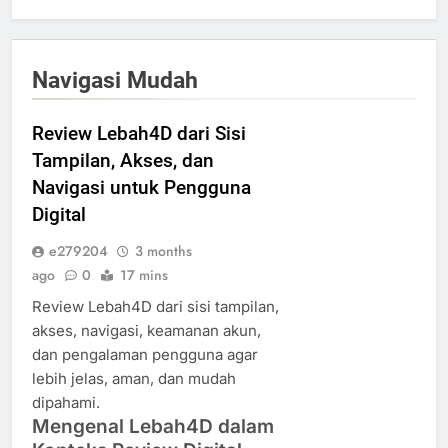
Navigasi Mudah
Review Lebah4D dari Sisi
Tampilan, Akses, dan
Navigasi untuk Pengguna
Digital
e279204
3 months
ago
0
17 mins
Review Lebah4D dari sisi tampilan,
akses, navigasi, keamanan akun,
dan pengalaman pengguna agar
lebih jelas, aman, dan mudah
dipahami.
Mengenal Lebah4D dalam