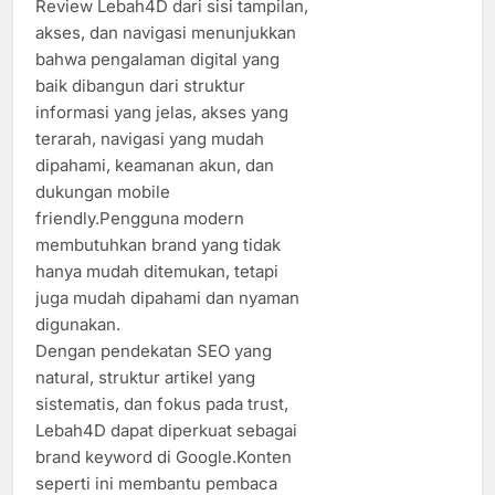
Review Lebah4D dari sisi tampilan,
akses, dan navigasi menunjukkan
bahwa pengalaman digital yang
baik dibangun dari struktur
informasi yang jelas, akses yang
terarah, navigasi yang mudah
dipahami, keamanan akun, dan
dukungan mobile
friendly.Pengguna modern
membutuhkan brand yang tidak
hanya mudah ditemukan, tetapi
juga mudah dipahami dan nyaman
digunakan.
Dengan pendekatan SEO yang
natural, struktur artikel yang
sistematis, dan fokus pada trust,
Lebah4D dapat diperkuat sebagai
brand keyword di Google.Konten
seperti ini membantu pembaca