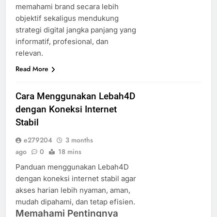
memahami brand secara lebih
objektif sekaligus mendukung
strategi digital jangka panjang yang
informatif, profesional, dan
relevan.
Read More
Cara Menggunakan Lebah4D
dengan Koneksi Internet
Stabil
e279204
3 months
ago
0
18 mins
Panduan menggunakan Lebah4D
dengan koneksi internet stabil agar
akses harian lebih nyaman, aman,
mudah dipahami, dan tetap efisien.
Memahami Pentingnya