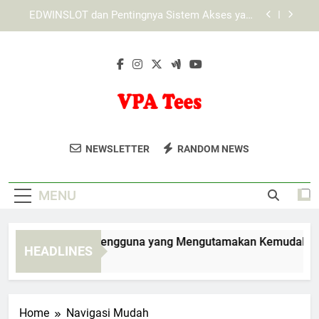
Skip
LEBAH4D dan Pentingnya Sistem Akses yang
to
Stabil
content
KAYA787 dengan Desain Digital yang Ringan dan
Ramah Pengguna
LEBAH4D untuk Pengguna yang Mengutamakan
Kemudahan Navigasi
EDWINSLOT dan Pentingnya Sistem Akses yang
Stabil
VPA Tees
Tampil Gaya Dengan Kaus Trendy Dari
LEBAH4D dan Pentingnya Sistem Akses yang
NEWSLETTER
RANDOM NEWS
Stabil
VPA Tees. Temukan Berbagai Desain
KAYA787 dengan Desain Digital yang Ringan dan
Menarik Yang Cocok Untuk Setiap
Ramah Pengguna
MENU
Suasana.
EBAH4D untuk Pengguna yang Mengutamakan Kemudahan Nav
HEADLINES
Weeks Ago
Home
Navigasi Mudah