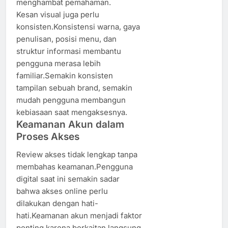
menghambat pemahaman.
Kesan visual juga perlu
konsisten.Konsistensi warna, gaya
penulisan, posisi menu, dan
struktur informasi membantu
pengguna merasa lebih
familiar.Semakin konsisten
tampilan sebuah brand, semakin
mudah pengguna membangun
kebiasaan saat mengaksesnya.
Keamanan Akun dalam
Proses Akses
Review akses tidak lengkap tanpa
membahas keamanan.Pengguna
digital saat ini semakin sadar
bahwa akses online perlu
dilakukan dengan hati-
hati.Keamanan akun menjadi faktor
penting karena berkaitan langsung