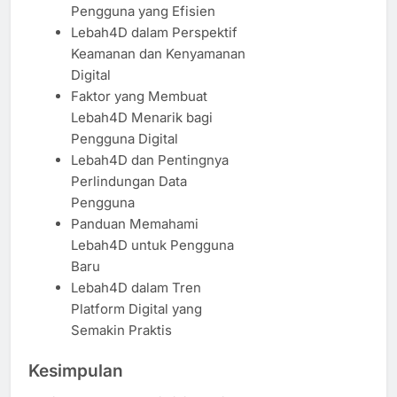
Pengguna yang Efisien
Lebah4D dalam Perspektif
Keamanan dan Kenyamanan
Digital
Faktor yang Membuat
Lebah4D Menarik bagi
Pengguna Digital
Lebah4D dan Pentingnya
Perlindungan Data
Pengguna
Panduan Memahami
Lebah4D untuk Pengguna
Baru
Lebah4D dalam Tren
Platform Digital yang
Semakin Praktis
Kesimpulan