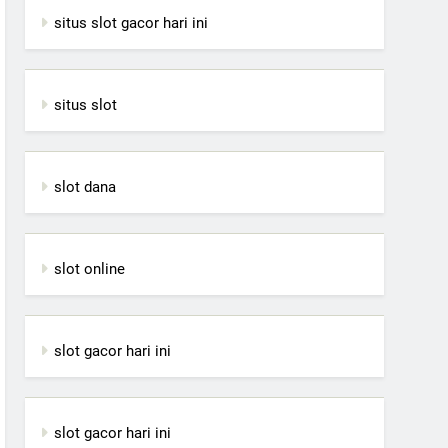
situs slot gacor hari ini
situs slot
slot dana
slot online
slot gacor hari ini
slot gacor hari ini