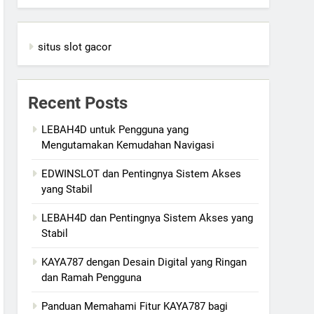
situs slot gacor
Recent Posts
LEBAH4D untuk Pengguna yang
Mengutamakan Kemudahan Navigasi
EDWINSLOT dan Pentingnya Sistem Akses
yang Stabil
LEBAH4D dan Pentingnya Sistem Akses yang
Stabil
KAYA787 dengan Desain Digital yang Ringan
dan Ramah Pengguna
Panduan Memahami Fitur KAYA787 bagi