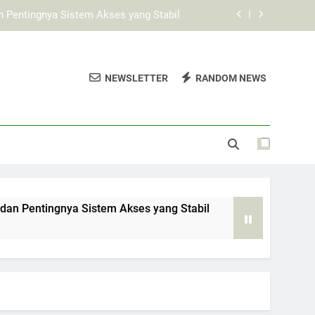
Pentingnya Sistem Akses yang Stabil
Pentingnya Sistem Akses yang Stabil
ital yang Ringan dan Ramah Pengguna
NEWSLETTER
RANDOM NEWS
g Mengutamakan Kemudahan Navigasi
in Menarik Yang Cocok Untuk Setiap Suasana.
Pentingnya Sistem Akses yang Stabil
Pentingnya Sistem Akses yang Stabil
ital yang Ringan dan Ramah Pengguna
ya Sistem Akses yang Stabil
KAYA787 dengan Desain D
3 Weeks Ago