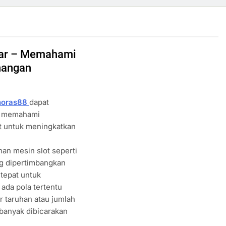
sar – Memahami
nangan
horas88
dapat
a memahami
t untuk meningkatkan
nan mesin slot seperti
ing dipertimbangkan
tepat untuk
ada pola tertentu
r taruhan atau jumlah
 banyak dibicarakan