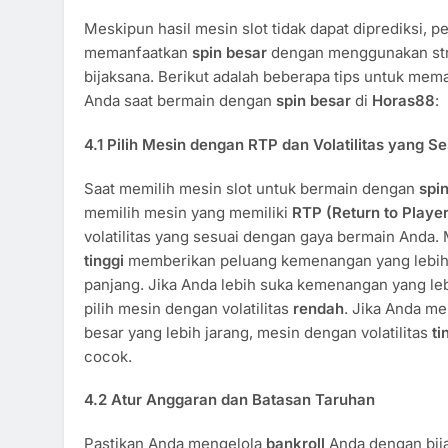
Meskipun hasil mesin slot tidak dapat diprediksi, p
memanfaatkan
spin besar
dengan menggunakan stra
bijaksana. Berikut adalah beberapa tips untuk me
Anda saat bermain dengan
spin besar
di
Horas88
:
4.1
Pilih Mesin dengan RTP dan Volatilitas yang Se
Saat memilih mesin slot untuk bermain dengan
spi
memilih mesin yang memiliki
RTP (Return to Player
volatilitas yang sesuai dengan gaya bermain Anda
tinggi
memberikan peluang kemenangan yang lebih 
panjang. Jika Anda lebih suka kemenangan yang lebi
pilih mesin dengan volatilitas
rendah
. Jika Anda m
besar yang lebih jarang, mesin dengan volatilitas
ti
cocok.
4.2
Atur Anggaran dan Batasan Taruhan
Pastikan Anda mengelola
bankroll
Anda dengan bij