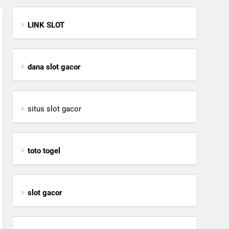
LINK SLOT
dana slot gacor
situs slot gacor
toto togel
slot gacor