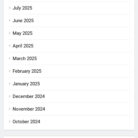
July 2025
June 2025
May 2025
April 2025
March 2025
February 2025
January 2025
December 2024
November 2024
October 2024