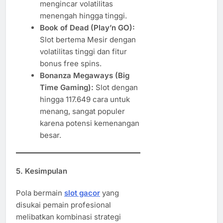
mengincar volatilitas
menengah hingga tinggi.
Book of Dead (Play’n GO):
Slot bertema Mesir dengan
volatilitas tinggi dan fitur
bonus free spins.
Bonanza Megaways (Big
Time Gaming):
Slot dengan
hingga 117.649 cara untuk
menang, sangat populer
karena potensi kemenangan
besar.
5.
Kesimpulan
Pola bermain
slot gacor
yang
disukai pemain profesional
melibatkan kombinasi strategi