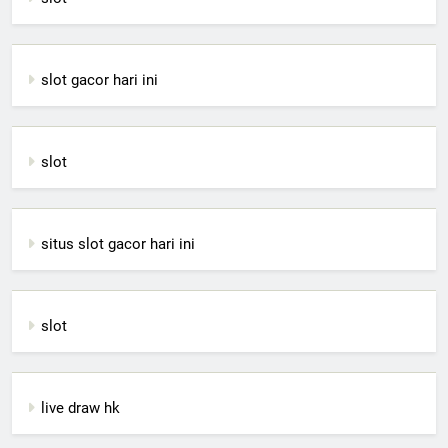
slot gacor hari ini
slot
situs slot gacor hari ini
slot
live draw hk