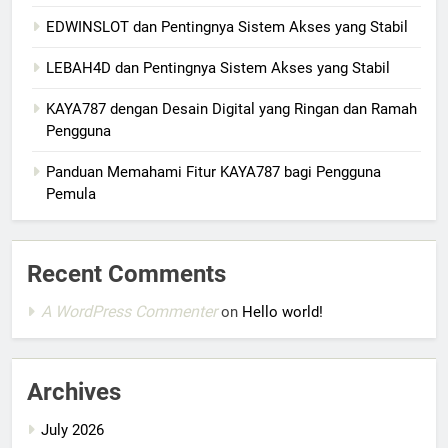
EDWINSLOT dan Pentingnya Sistem Akses yang Stabil
LEBAH4D dan Pentingnya Sistem Akses yang Stabil
KAYA787 dengan Desain Digital yang Ringan dan Ramah
Pengguna
Panduan Memahami Fitur KAYA787 bagi Pengguna
Pemula
Recent Comments
A WordPress Commenter
on
Hello world!
Archives
July 2026