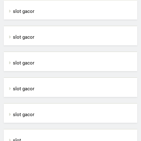
slot gacor
slot gacor
slot gacor
slot gacor
slot gacor
slot