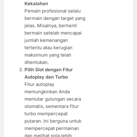
Kekalahan
Pemain profesional selalu
bermain dengan target yang
jelas. Misalnya, berhenti
bermain setelah mencapai
jumlah kemenangan
tertentu atau kerugian
maksimum yang telah
ditentukan.
Pilih Slot dengan Fitur
Autoplay dan Turbo
Fitur autoplay
memungkinkan Anda
memutar gulungan secara
otomatis, sementara fitur
turbo mempercepat
putaran. Ini berguna untuk
mempercepat permainan
dan melihat pola lebih