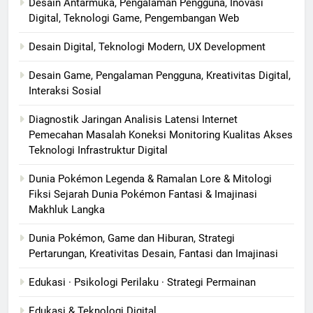
Desain Antarmuka, Pengalaman Pengguna, Inovasi
Digital, Teknologi Game, Pengembangan Web
Desain Digital, Teknologi Modern, UX Development
Desain Game, Pengalaman Pengguna, Kreativitas Digital,
Interaksi Sosial
Diagnostik Jaringan Analisis Latensi Internet
Pemecahan Masalah Koneksi Monitoring Kualitas Akses
Teknologi Infrastruktur Digital
Dunia Pokémon Legenda & Ramalan Lore & Mitologi
Fiksi Sejarah Dunia Pokémon Fantasi & Imajinasi
Makhluk Langka
Dunia Pokémon, Game dan Hiburan, Strategi
Pertarungan, Kreativitas Desain, Fantasi dan Imajinasi
Edukasi · Psikologi Perilaku · Strategi Permainan
Edukasi & Teknologi Digital