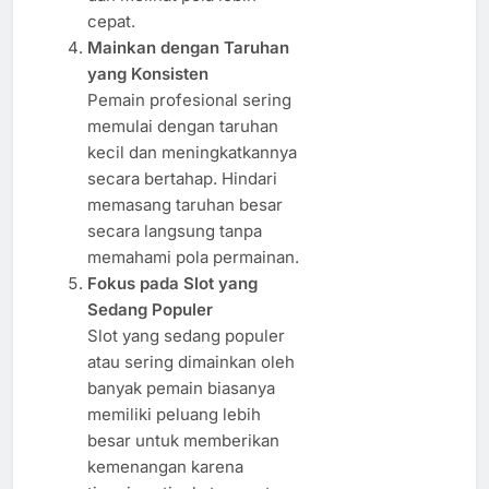
cepat.
Mainkan dengan Taruhan
yang Konsisten
Pemain profesional sering
memulai dengan taruhan
kecil dan meningkatkannya
secara bertahap. Hindari
memasang taruhan besar
secara langsung tanpa
memahami pola permainan.
Fokus pada Slot yang
Sedang Populer
Slot yang sedang populer
atau sering dimainkan oleh
banyak pemain biasanya
memiliki peluang lebih
besar untuk memberikan
kemenangan karena