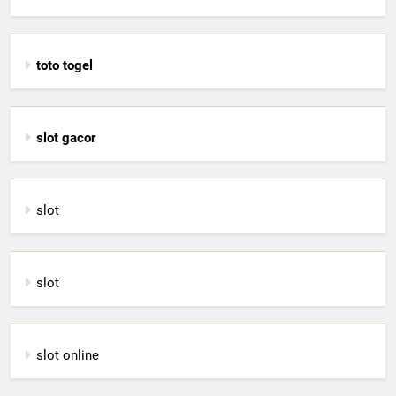
toto togel
slot gacor
slot
slot
slot online