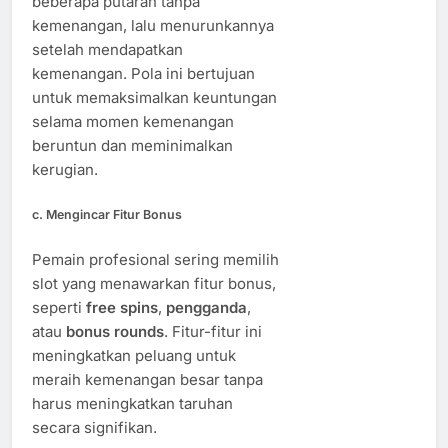
beberapa putaran tanpa
kemenangan, lalu menurunkannya
setelah mendapatkan
kemenangan. Pola ini bertujuan
untuk memaksimalkan keuntungan
selama momen kemenangan
beruntun dan meminimalkan
kerugian.
c.
Mengincar Fitur Bonus
Pemain profesional sering memilih
slot yang menawarkan fitur bonus,
seperti
free spins
,
pengganda
,
atau
bonus rounds
. Fitur-fitur ini
meningkatkan peluang untuk
meraih kemenangan besar tanpa
harus meningkatkan taruhan
secara signifikan.