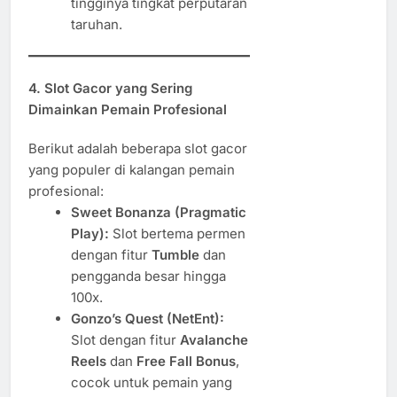
tingginya tingkat perputaran
taruhan.
4.
Slot Gacor yang Sering
Dimainkan Pemain Profesional
Berikut adalah beberapa slot gacor
yang populer di kalangan pemain
profesional:
Sweet Bonanza (Pragmatic
Play):
Slot bertema permen
dengan fitur
Tumble
dan
pengganda besar hingga
100x.
Gonzo’s Quest (NetEnt):
Slot dengan fitur
Avalanche
Reels
dan
Free Fall Bonus
,
cocok untuk pemain yang