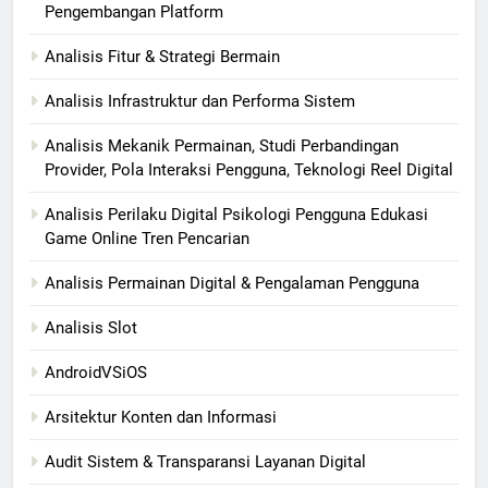
Pengembangan Platform
Analisis Fitur & Strategi Bermain
Analisis Infrastruktur dan Performa Sistem
Analisis Mekanik Permainan, Studi Perbandingan
Provider, Pola Interaksi Pengguna, Teknologi Reel Digital
Analisis Perilaku Digital Psikologi Pengguna Edukasi
Game Online Tren Pencarian
Analisis Permainan Digital & Pengalaman Pengguna
Analisis Slot
AndroidVSiOS
Arsitektur Konten dan Informasi
Audit Sistem & Transparansi Layanan Digital