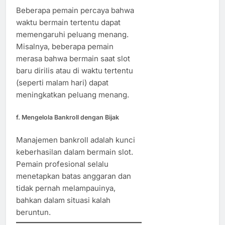
Beberapa pemain percaya bahwa
waktu bermain tertentu dapat
memengaruhi peluang menang.
Misalnya, beberapa pemain
merasa bahwa bermain saat slot
baru dirilis atau di waktu tertentu
(seperti malam hari) dapat
meningkatkan peluang menang.
f.
Mengelola Bankroll dengan Bijak
Manajemen bankroll adalah kunci
keberhasilan dalam bermain slot.
Pemain profesional selalu
menetapkan batas anggaran dan
tidak pernah melampauinya,
bahkan dalam situasi kalah
beruntun.