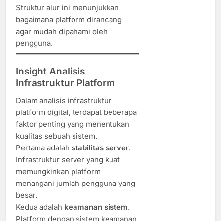
Struktur alur ini menunjukkan
bagaimana platform dirancang
agar mudah dipahami oleh
pengguna.
Insight Analisis
Infrastruktur Platform
Dalam analisis infrastruktur
platform digital, terdapat beberapa
faktor penting yang menentukan
kualitas sebuah sistem.
Pertama adalah
stabilitas server
.
Infrastruktur server yang kuat
memungkinkan platform
menangani jumlah pengguna yang
besar.
Kedua adalah
keamanan sistem
.
Platform dengan sistem keamanan