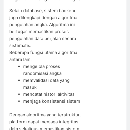
Selain database, sistem backend
juga dilengkapi dengan algoritma
pengolahan angka. Algoritma ini
bertugas memastikan proses
pengolahan data berjalan secara
sistematis.
Beberapa fungsi utama algoritma
antara lain:
mengelola proses
randomisasi angka
memvalidasi data yang
masuk
mencatat histori aktivitas
menjaga konsistensi sistem
Dengan algoritma yang terstruktur,
platform dapat menjaga integritas
data sekaligus memastikan sistem