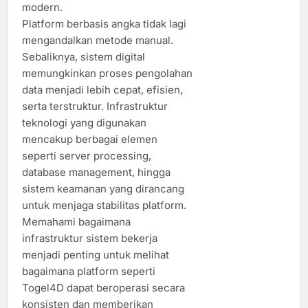
modern.
Platform berbasis angka tidak lagi
mengandalkan metode manual.
Sebaliknya, sistem digital
memungkinkan proses pengolahan
data menjadi lebih cepat, efisien,
serta terstruktur. Infrastruktur
teknologi yang digunakan
mencakup berbagai elemen
seperti server processing,
database management, hingga
sistem keamanan yang dirancang
untuk menjaga stabilitas platform.
Memahami bagaimana
infrastruktur sistem bekerja
menjadi penting untuk melihat
bagaimana platform seperti
Togel4D dapat beroperasi secara
konsisten dan memberikan