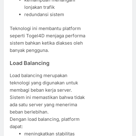
lonjakan trafik
redundansi sistem
Teknologi ini membantu platform
seperti Togel4D menjaga performa
sistem bahkan ketika diakses oleh
banyak pengguna.
Load Balancing
Load balancing merupakan
teknologi yang digunakan untuk
membagi beban kerja server.
Sistem ini memastikan bahwa tidak
ada satu server yang menerima
beban berlebihan.
Dengan load balancing, platform
dapat:
meningkatkan stabilitas