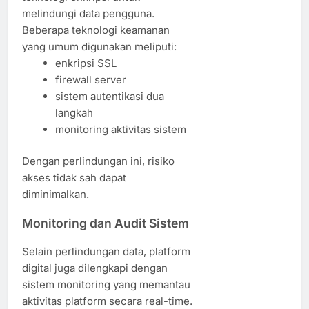
melindungi data pengguna.
Beberapa teknologi keamanan
yang umum digunakan meliputi:
enkripsi SSL
firewall server
sistem autentikasi dua
langkah
monitoring aktivitas sistem
Dengan perlindungan ini, risiko
akses tidak sah dapat
diminimalkan.
Monitoring dan Audit Sistem
Selain perlindungan data, platform
digital juga dilengkapi dengan
sistem monitoring yang memantau
aktivitas platform secara real-time.