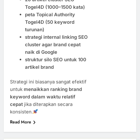
Togel4D (1000–1500 kata)
peta Topical Authority
Togel4D (50 keyword
turunan)
strategi internal linking SEO
cluster agar brand cepat
naik di Google
struktur silo SEO untuk 100
artikel brand
Strategi ini biasanya sangat efektif
untuk
menaikkan ranking brand
keyword dalam waktu relatif
cepat
jika diterapkan secara
konsisten.
Read More