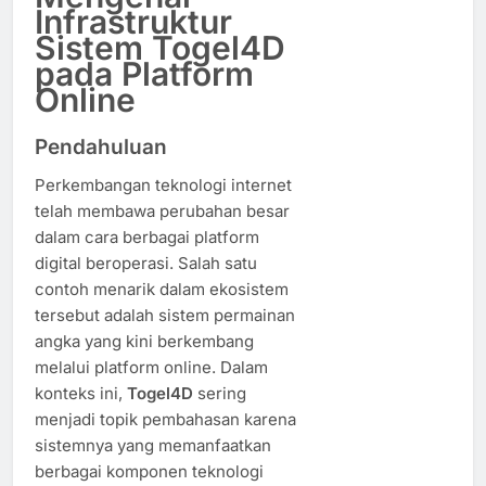
Infrastruktur
Sistem Togel4D
pada Platform
Online
Pendahuluan
Perkembangan teknologi internet
telah membawa perubahan besar
dalam cara berbagai platform
digital beroperasi. Salah satu
contoh menarik dalam ekosistem
tersebut adalah sistem permainan
angka yang kini berkembang
melalui platform online. Dalam
konteks ini,
Togel4D
sering
menjadi topik pembahasan karena
sistemnya yang memanfaatkan
berbagai komponen teknologi