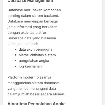
Database Management
Database merupakan komponen
penting dalam sistem backend.
Database menyimpan berbagai
jenis informasi yang berkaitan
dengan aktivitas platform.
Beberapa data yang biasanya
disimpan meliputi:
data akun pengguna
histori aktivitas sistem
pengolahan angka
log keamanan
Platform modern biasanya
menggunakan sistem database
yang mampu menangani data
dalam jumlah besar secara efisien.
Algoritma Pengolahan Angka