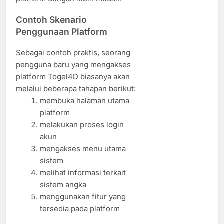
Contoh Skenario
Penggunaan Platform
Sebagai contoh praktis, seorang
pengguna baru yang mengakses
platform Togel4D biasanya akan
melalui beberapa tahapan berikut:
membuka halaman utama
platform
melakukan proses login
akun
mengakses menu utama
sistem
melihat informasi terkait
sistem angka
menggunakan fitur yang
tersedia pada platform