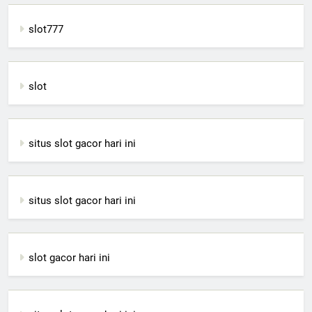
slot777
slot
situs slot gacor hari ini
situs slot gacor hari ini
slot gacor hari ini