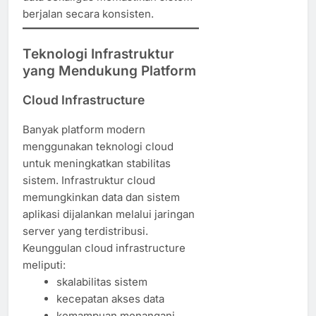
berjalan secara konsisten.
Teknologi Infrastruktur
yang Mendukung Platform
Cloud Infrastructure
Banyak platform modern
menggunakan teknologi cloud
untuk meningkatkan stabilitas
sistem. Infrastruktur cloud
memungkinkan data dan sistem
aplikasi dijalankan melalui jaringan
server yang terdistribusi.
Keunggulan cloud infrastructure
meliputi:
skalabilitas sistem
kecepatan akses data
kemampuan menangani