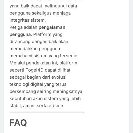
yang baik dapat melindungi data
pengguna sekaligus menjaga
integritas sistem.
Ketiga adalah
pengalaman
pengguna
. Platform yang
dirancang dengan baik akan
memudahkan pengguna
memahami sistem yang tersedia.
Melalui pendekatan ini, platform
seperti Togel4D dapat dilihat
sebagai bagian dari evolusi
teknologi digital yang terus
berkembang seiring meningkatnya
kebutuhan akan sistem yang lebih
stabil, aman, serta efisien.
FAQ