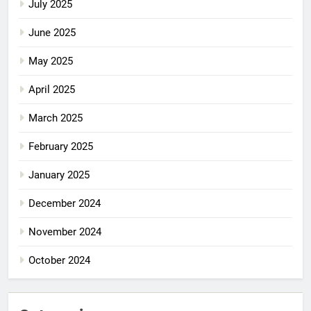
July 2025
June 2025
May 2025
April 2025
March 2025
February 2025
January 2025
December 2024
November 2024
October 2024