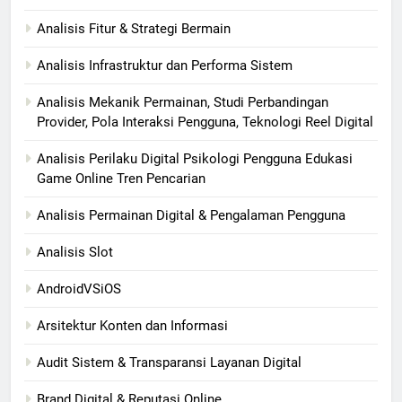
Analisis Fitur & Strategi Bermain
Analisis Infrastruktur dan Performa Sistem
Analisis Mekanik Permainan, Studi Perbandingan
Provider, Pola Interaksi Pengguna, Teknologi Reel Digital
Analisis Perilaku Digital Psikologi Pengguna Edukasi
Game Online Tren Pencarian
Analisis Permainan Digital & Pengalaman Pengguna
Analisis Slot
AndroidVSiOS
Arsitektur Konten dan Informasi
Audit Sistem & Transparansi Layanan Digital
Brand Digital & Reputasi Online