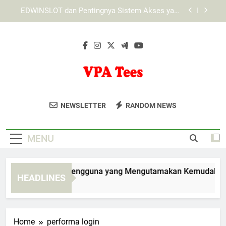
Skip
LEBAH4D dan Pentingnya Sistem Akses yang
to
Stabil
content
KAYA787 dengan Desain Digital yang Ringan dan
Ramah Pengguna
LEBAH4D untuk Pengguna yang Mengutamakan
Kemudahan Navigasi
EDWINSLOT dan Pentingnya Sistem Akses yang
Stabil
VPA Tees
Tampil Gaya Dengan Kaus Trendy Dari
LEBAH4D dan Pentingnya Sistem Akses yang
NEWSLETTER
RANDOM NEWS
Stabil
VPA Tees. Temukan Berbagai Desain
KAYA787 dengan Desain Digital yang Ringan dan
Menarik Yang Cocok Untuk Setiap
Ramah Pengguna
MENU
Suasana.
EBAH4D untuk Pengguna yang Mengutamakan Kemudahan Nav
HEADLINES
Weeks Ago
Home
performa login