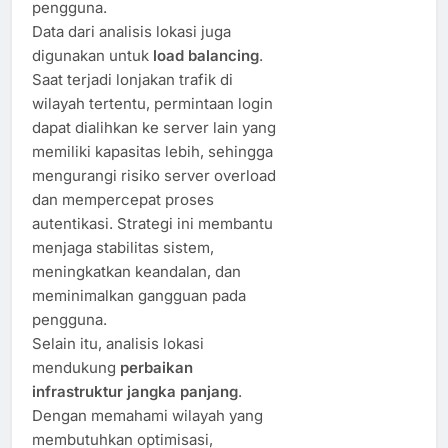
pengguna.
Data dari analisis lokasi juga
digunakan untuk
load balancing
.
Saat terjadi lonjakan trafik di
wilayah tertentu, permintaan login
dapat dialihkan ke server lain yang
memiliki kapasitas lebih, sehingga
mengurangi risiko server overload
dan mempercepat proses
autentikasi. Strategi ini membantu
menjaga stabilitas sistem,
meningkatkan keandalan, dan
meminimalkan gangguan pada
pengguna.
Selain itu, analisis lokasi
mendukung
perbaikan
infrastruktur jangka panjang
.
Dengan memahami wilayah yang
membutuhkan optimisasi,