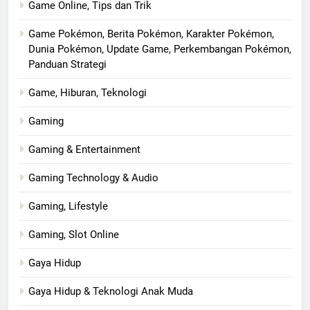
Game Online, Tips dan Trik
Game Pokémon, Berita Pokémon, Karakter Pokémon,
Dunia Pokémon, Update Game, Perkembangan Pokémon,
Panduan Strategi
Game, Hiburan, Teknologi
Gaming
Gaming & Entertainment
Gaming Technology & Audio
Gaming, Lifestyle
Gaming, Slot Online
Gaya Hidup
Gaya Hidup & Teknologi Anak Muda