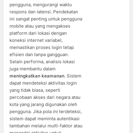
pengguna, mengurangi waktu
respons dan latensi. Pendekatan
ini sangat penting untuk pengguna
mobile atau yang mengakses
platform dari lokasi dengan
koneksi internet variabel,
memastikan proses login tetap
efisien dan tanpa gangguan.
Selain performa, analisis lokasi
juga membantu dalam
meningkatkan keamanan
. Sistem
dapat mendeteksi aktivitas login
yang tidak biasa, seperti
percobaan akses dari negara atau
kota yang jarang digunakan oleh
pengguna. Jika pola ini terdeteksi,
sistem dapat meminta autentikasi
tambahan melalui multi-faktor atau
menandai aktivitas untuk