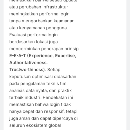
atau perubahan infrastruktur
meningkatkan performa login
tanpa mengorbankan keamanan
atau kenyamanan pengguna.
Evaluasi performa login
berdasarkan lokasi juga
mencerminkan penerapan prinsip
E-E-A-T (Experience, Expertise,
Authoritativeness,
Trustworthiness)
. Setiap
keputusan optimisasi didasarkan
pada pengalaman teknis tim,
analisis data nyata, dan praktik
terbaik industri. Pendekatan ini
memastikan bahwa login tidak
hanya cepat dan responsif, tetapi
juga aman dan dapat dipercaya di
seluruh ekosistem global