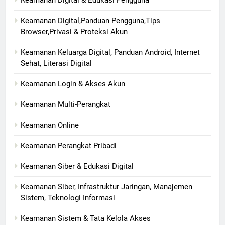
Keamanan Digital,Panduan Pengguna,Tips
Browser,Privasi & Proteksi Akun
Keamanan Keluarga Digital, Panduan Android, Internet
Sehat, Literasi Digital
Keamanan Login & Akses Akun
Keamanan Multi-Perangkat
Keamanan Online
Keamanan Perangkat Pribadi
Keamanan Siber & Edukasi Digital
Keamanan Siber, Infrastruktur Jaringan, Manajemen
Sistem, Teknologi Informasi
Keamanan Sistem & Tata Kelola Akses